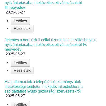
Helyi Esélyegyenlőség Program
nyilvántartásában bekövetkezett változásokról
III.negyedév
2025-05-27
Alapítványok
Letöltés
Helyi Építési Szabályzat
Részletek
INTÉZMÉNYEK
Jelentés a nem üzleti céllal üzemeltetett szálláshelyek
nyilvántartásában bekövetkezett változásokról IV.
Bölcskei Mesevár Óvoda és Bölcsőde
negyedév
2025-05-27
Óvodakert
Letöltés
Részletek
Egészségügy
Alapinformációk a települési önkormányzatok
Háziorvos
illetékességi területén működő, infrastrukturális
szolgáltatást nyújtó gazdasági szervezetekről
Gyermekorvos
2025-05-27
Letöltés