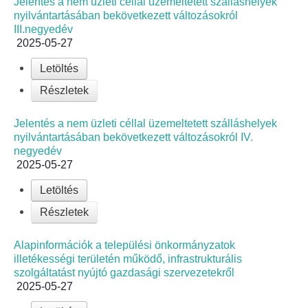
Elérhetőség
Jelentés a nem üzleti céllal üzemeltetett szálláshelyek
nyilvántartásában bekövetkezett változásokról
III.negyedév
ÖNKORMÁNYZAT
2025-05-27
Letöltés
Képviselő-testület
Részletek
Képviselő-testületi ülések
Jelentés a nem üzleti céllal üzemeltetett szálláshelyek
nyilvántartásában bekövetkezett változásokról IV.
Bizottságok
negyedév
2025-05-27
Bizottsági ülések
Letöltés
A helyi választási bizottság
Részletek
A helyi választási bizottság határozatai
Alapinformációk a települési önkormányzatok
illetékességi területén működő, infrastrukturális
szolgáltatást nyújtó gazdasági szervezetekről
Roma Nemzetiségi Önkormányzat
2025-05-27