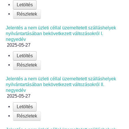
Letöltés
Bölcskei Néptánc Egyesület
Részletek
Bölcskei Polgárőrség
Jelentés a nem üzleti céllal üzemeltetett szálláshelyek
nyilvántartásában bekövetkezett változásokról I.
negyedév
Bölcskei Klímakör
2025-05-27
Letöltés
HIVATAL
Részletek
Szervezeti felépítés
Jelentés a nem üzleti céllal üzemeltetett szálláshelyek
nyilvántartásában bekövetkezett változásokról II.
Dokumentumok
negyedév
2025-05-27
Nyomtatványok
Letöltés
Szabályzatok
Részletek