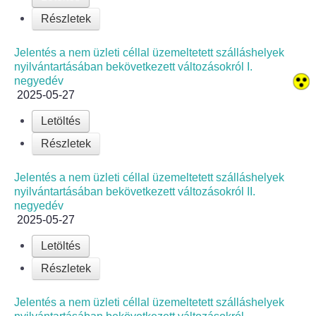
Fogorvos
Részletek
Védőnői szolgálat
Jelentés a nem üzleti céllal üzemeltetett szálláshelyek
nyilvántartásában bekövetkezett változásokról I.
Központi orvosi ügyelet
negyedév
2025-05-27
Alapszolgáltatási Központ
Letöltés
Részletek
Kultúra
Jelentés a nem üzleti céllal üzemeltetett szálláshelyek
IKSZT - Integrált Közösségi és Szolgáltató Tér
nyilvántartásában bekövetkezett változásokról II.
negyedév
Rendezvényház
2025-05-27
Letöltés
Könyvtár
Részletek
Rákóczi Mozi
Jelentés a nem üzleti céllal üzemeltetett szálláshelyek