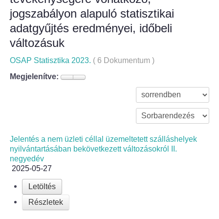
jogszabályon alapuló statisztikai
Bölcske település
adatgyűjtés eredményei, időbeli
változásuk
Bölcske történelme
OSAP Statisztika 2023.
( 6 Dokumentum )
Mi újság Bölcskén?
Megjelenítve:
Értéktár bizottság
Turizmus
Jelentés a nem üzleti céllal üzemeltetett szálláshelyek
Látnivalók
nyilvántartásában bekövetkezett változásokról II.
negyedév
Szállások
2025-05-27
Letöltés
Egyházak, civilek
Részletek
Református Egyház