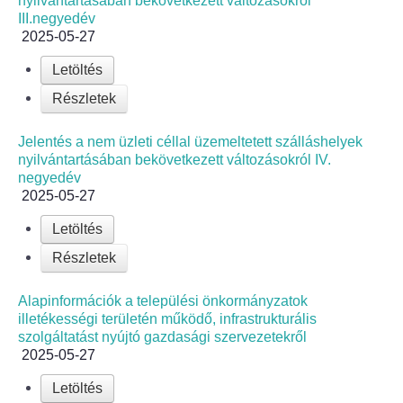
nyilvántartásában bekövetkezett változásokról
Körzeti megbízott
III.negyedév
2025-05-27
HIRDETMÉNYEK
Letöltés
Részletek
ESEMÉNYEK
Jelentés a nem üzleti céllal üzemeltetett szálláshelyek
TESTVÉRTELEPÜLÉSÜNK:
nyilvántartásában bekövetkezett változásokról IV.
CSÍKSZÉPVÍZ
negyedév
2025-05-27
VÁLASZTÁSI INFORMÁCIÓK
Letöltés
Részletek
Választási szervek
Alapinformációk a települési önkormányzatok
Választási ügyintézés
illetékességi területén működő, infrastrukturális
szolgáltatást nyújtó gazdasági szervezetekről
2024. évi általános választások
2025-05-27
Letöltés
Választópolgároknak