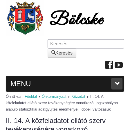
Keresés
Keresés
MENU
Ön itt van:
Főoldal
Önkormányzat
Közadat
II. 14. A
FŐOLDAL
közfeladatot ellátó szerv tevékenységére vonatkozó, jogszabályon
alapuló statisztikai adatgyűjtés eredményei, időbeli változásuk
A KÖZSÉGRŐL
II. 14. A közfeladatot ellátó szerv
Polgármesteri köszöntő
tevékenységére vonatkozó,