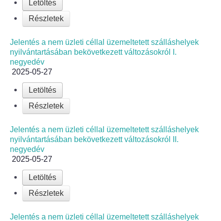
Roma Nemzetiségi Önkormányzat ülések
Letöltés
Részletek
Rendeletek
Jelentés a nem üzleti céllal üzemeltetett szálláshelyek
Polgármesteri normatív határozatok
nyilvántartásában bekövetkezett változásokról I.
negyedév
2025-05-27
Önkormányzati támogatások
Letöltés
Szabályzatok
Részletek
Pályázatok
Jelentés a nem üzleti céllal üzemeltetett szálláshelyek
nyilvántartásában bekövetkezett változásokról II.
Közbeszerzések
negyedév
2025-05-27
Szerződések
Letöltés
Részletek
Közadat
Jelentés a nem üzleti céllal üzemeltetett szálláshelyek