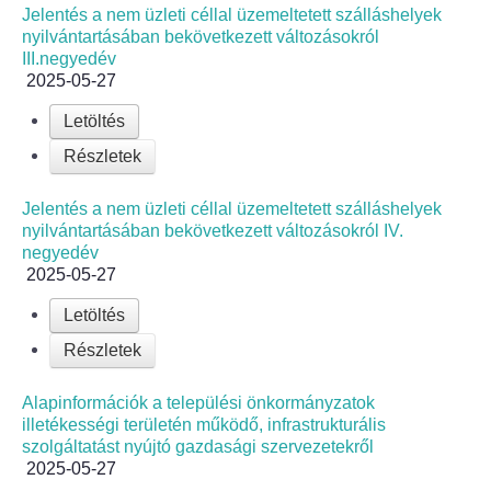
Jelentés a nem üzleti céllal üzemeltetett szálláshelyek
nyilvántartásában bekövetkezett változásokról
Bölcskei női kar
III.negyedév
2025-05-27
Bölcskei Rákóczi Horgász Egyesület
Letöltés
Részletek
Bölcskei Sportegyesület
Jelentés a nem üzleti céllal üzemeltetett szálláshelyek
Bölcskei Sólymok Íjász Baráti Kör
nyilvántartásában bekövetkezett változásokról IV.
negyedév
Amatőr Színjátszó Társulat Egyesület
2025-05-27
Letöltés
Múló Évek Nyugdíjas Klub
Részletek
Katolikus Egyház
Alapinformációk a települési önkormányzatok
illetékességi területén működő, infrastrukturális
Bölcskei Borbarát Egyesültet Klub
szolgáltatást nyújtó gazdasági szervezetekről
2025-05-27
Bölcskei Önkéntes Tűzoltó Egyesület