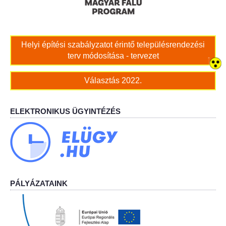
Bölcskei női kar
Helyi építési szabályzatot érintő településrendezési
Bölcskei Rákóczi Horgász Egyesület
terv módosítása - tervezet
Bölcskei Sportegyesület
Választás 2022.
Bölcskei Sólymok Íjász Baráti Kör
ELEKTRONIKUS ÜGYINTÉZÉS
Amatőr Színjátszó Társulat Egyesület
Múló Évek Nyugdíjas Klub
Katolikus Egyház
PÁLYÁZATAINK
Bölcskei Borbarát Egyesültet Klub
Bölcskei Önkéntes Tűzoltó Egyesület