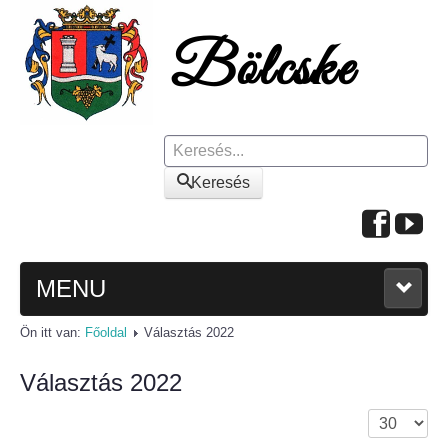
Keresés
Keresés
MENU
Ön itt van:
Főoldal
Választás 2022
FŐOLDAL
Választás 2022
A KÖZSÉGRŐL
Tételek #
Polgármesteri köszöntő