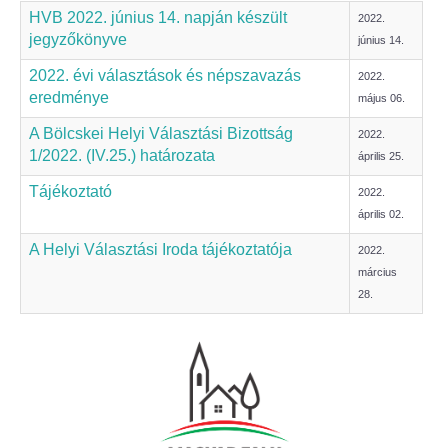
HVB 2022. június 14. napján készült
2022.
jegyzőkönyve
Bölcske település
június 14.
2022. évi választások és népszavazás
2022.
Bölcske történelme
eredménye
május 06.
A Bölcskei Helyi Választási Bizottság
2022.
Mi újság Bölcskén?
1/2022. (IV.25.) határozata
április 25.
Tájékoztató
Értéktár bizottság
2022.
április 02.
Turizmus
A Helyi Választási Iroda tájékoztatója
2022.
március
Látnivalók
28.
Szállások
Egyházak, civilek
Református Egyház