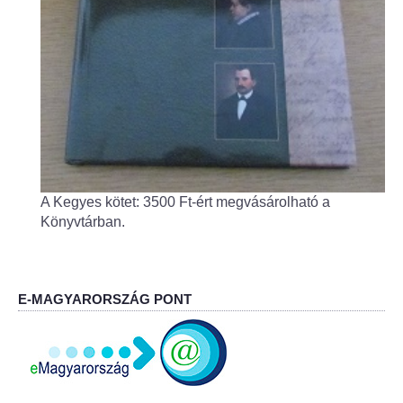
Fogorvos
Védőnői szolgálat
Központi orvosi ügyelet
Alapszolgáltatási Központ
Kultúra
A Kegyes kötet: 3500 Ft-ért megvásárolható a
Könyvtárban.
IKSZT - Integrált Közösségi és Szolgáltató Tér
Rendezvényház
E-MAGYARORSZÁG PONT
Könyvtár
Rákóczi Mozi