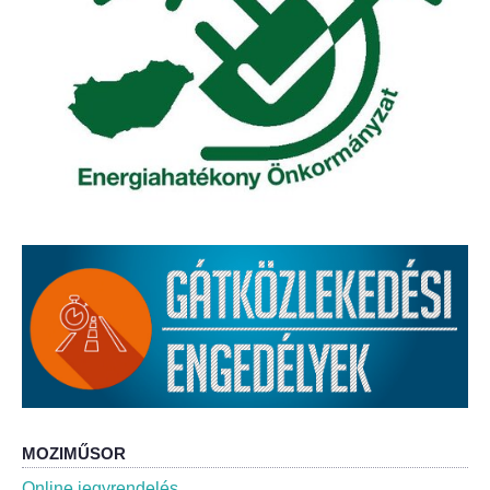
Elérhetőség
ÖNKORMÁNYZAT
Képviselő-testület
Képviselő-testületi ülések
Bizottságok
Bizottsági ülések
A helyi választási bizottság
A helyi választási bizottság határozatai
Roma Nemzetiségi Önkormányzat
MOZIMŰSOR
Online jegyrendelés