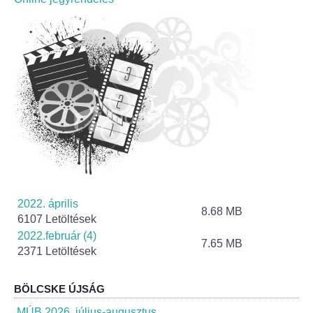
Roma Nemzetiségi Önkormányzat ülések
Rendeletek
Polgármesteri normatív határozatok
Önkormányzati támogatások
Szabályzatok
Pályázatok
2022. április
Közbeszerzések
8.68 MB
6107 Letöltések
2022.február (4)
7.65 MB
Szerződések
2371 Letöltések
Közadat
BÖLCSKE ÚJSÁG
MÚB 2026. július-augusztus