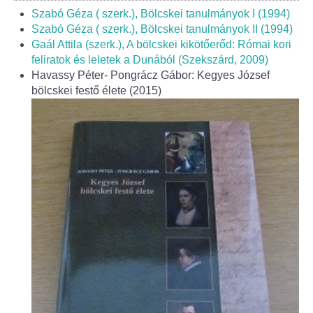
Fogorvos
Szabó Géza ( szerk.), Bölcskei tanulmányok I (1994)
Szabó Géza ( szerk.), Bölcskei tanulmányok II (1994)
Védőnői szolgálat
Gaál Attila (szerk.), A bölcskei kikötőerőd: Római kori
feliratok és leletek a Dunából (Szekszárd, 2009)
Központi orvosi ügyelet
Havassy Péter- Pongrácz Gábor: Kegyes József
bölcskei festő élete (2015)
Alapszolgáltatási Központ
Kultúra
IKSZT - Integrált Közösségi és Szolgáltató Tér
Rendezvényház
Könyvtár
Rákóczi Mozi