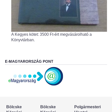
Körzeti megbízott
HIRDETMÉNYEK
ESEMÉNYEK
A Kegyes kötet: 3500 Ft-ért megvásárolható a
Könyvtárban.
TESTVÉRTELEPÜLÉSÜNK:
CSÍKSZÉPVÍZ
VÁLASZTÁSI INFORMÁCIÓK
E-MAGYARORSZÁG PONT
Választási szervek
Választási ügyintézés
2024. évi általános választások
Bölcske
Bölcske
Polgármesteri
Választópolgároknak