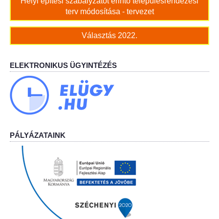
Helyi építési szabályzatot érintő településrendezési
terv módosítása - tervezet
Bölcskei Néptánc Egyesület
Választás 2022.
Bölcskei Polgárőrség
ELEKTRONIKUS ÜGYINTÉZÉS
Bölcskei Klímakör
HIVATAL
Szervezeti felépítés
PÁLYÁZATAINK
Dokumentumok
Nyomtatványok
Szabályzatok