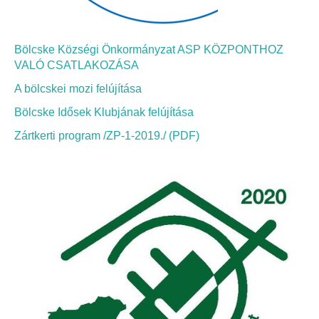
Elérhetőség
ÖNKORMÁNYZAT
Bölcske Községi Önkormányzat ASP KÖZPONTHOZ
VALÓ CSATLAKOZÁSA
Képviselő-testület
A bölcskei mozi felújítása
Képviselő-testületi ülések
Bölcske Idősek Klubjának felújítása
Zártkerti program /ZP-1-2019./ (PDF)
Bizottságok
Bizottsági ülések
A helyi választási bizottság
A helyi választási bizottság határozatai
Roma Nemzetiségi Önkormányzat