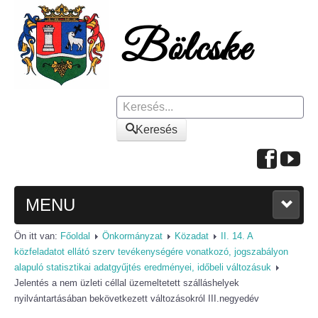
Keresés
Keresés
MENU
Ön itt van:
Főoldal
Önkormányzat
Közadat
II. 14. A
FŐOLDAL
közfeladatot ellátó szerv tevékenységére vonatkozó, jogszabályon
alapuló statisztikai adatgyűjtés eredményei, időbeli változásuk
A KÖZSÉGRŐL
Jelentés a nem üzleti céllal üzemeltetett szálláshelyek
nyilvántartásában bekövetkezett változásokról III.negyedév
Polgármesteri köszöntő