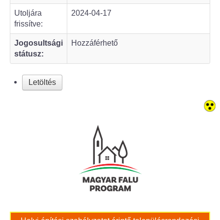
Utoljára
2024-04-17
Bölcskei női kar
frissítve:
Jogosultsági
Hozzáférhető
Bölcskei Rákóczi Horgász Egyesület
státusz:
Bölcskei Sportegyesület
Letöltés
Bölcskei Sólymok Íjász Baráti Kör
Amatőr Színjátszó Társulat Egyesület
Múló Évek Nyugdíjas Klub
Katolikus Egyház
Bölcskei Borbarát Egyesültet Klub
Bölcskei Önkéntes Tűzoltó Egyesület