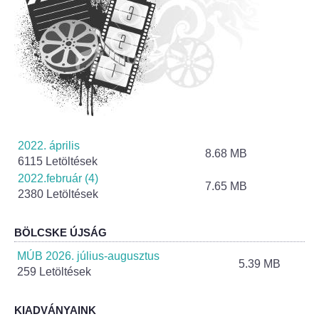
Helyi Esélyegyenlőség Program
Alapítványok
Helyi Építési Szabályzat
INTÉZMÉNYEK
2022. április
Bölcskei Mesevár Óvoda és Bölcsőde
8.68 MB
6115 Letöltések
2022.február (4)
Óvodakert
7.65 MB
2380 Letöltések
Egészségügy
BÖLCSKE ÚJSÁG
Háziorvos
MÚB 2026. július-augusztus
5.39 MB
259 Letöltések
Gyermekorvos
KIADVÁNYAINK