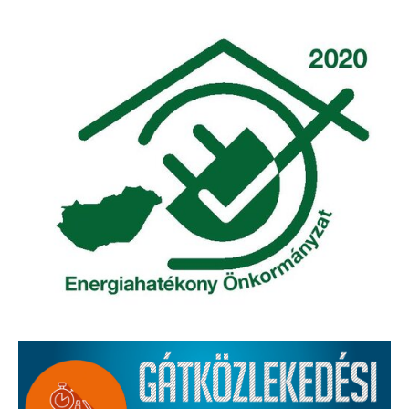
Elérhetőség
ÖNKORMÁNYZAT
Képviselő-testület
Képviselő-testületi ülések
Bizottságok
Bizottsági ülések
A helyi választási bizottság
A helyi választási bizottság határozatai
Roma Nemzetiségi Önkormányzat