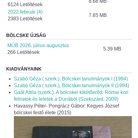
8.68 MB
Helyi Esélyegyenlőség Program
6124 Letöltések
2022.február (4)
7.65 MB
Alapítványok
2383 Letöltések
Helyi Építési Szabályzat
BÖLCSKE ÚJSÁG
MÚB 2026. július-augusztus
INTÉZMÉNYEK
5.39 MB
266 Letöltések
Bölcskei Mesevár Óvoda és Bölcsőde
KIADVÁNYAINK
Óvodakert
Szabó Géza ( szerk.), Bölcskei tanulmányok I (1994)
Szabó Géza ( szerk.), Bölcskei tanulmányok II (1994)
Gaál Attila (szerk.), A bölcskei kikötőerőd: Római kori
Egészségügy
feliratok és leletek a Dunából (Szekszárd, 2009)
Havassy Péter- Pongrácz Gábor: Kegyes József
Háziorvos
bölcskei festő élete (2015)
Gyermekorvos