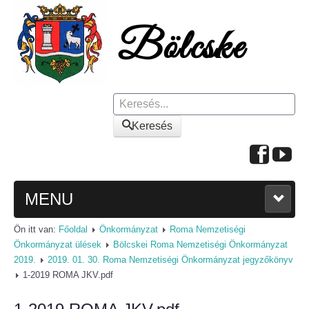
Keresés
Keresés
MENU
Ön itt van:
Főoldal
Önkormányzat
Roma Nemzetiségi
FŐOLDAL
Önkormányzat ülések
Bölcskei Roma Nemzetiségi Önkormányzat
2019.
2019. 01. 30. Roma Nemzetiségi Önkormányzat jegyzőkönyv
A KÖZSÉGRŐL
1-2019 ROMA JKV.pdf
Polgármesteri köszöntő