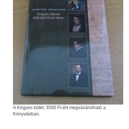
Fogorvos
Védőnői szolgálat
Központi orvosi ügyelet
Alapszolgáltatási Központ
Kultúra
IKSZT - Integrált Közösségi és Szolgáltató Tér
Rendezvényház
Könyvtár
A Kegyes kötet: 3500 Ft-ért megvásárolható a
Könyvtárban.
Rákóczi Mozi