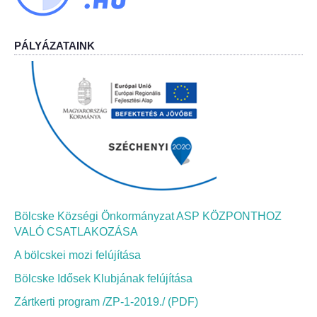
Bölcskei Néptánc Egyesület
PÁLYÁZATAINK
Bölcskei Polgárőrség
Bölcskei Klímakör
HIVATAL
Szervezeti felépítés
Dokumentumok
Bölcske Községi Önkormányzat ASP KÖZPONTHOZ
VALÓ CSATLAKOZÁSA
Nyomtatványok
A bölcskei mozi felújítása
Bölcske Idősek Klubjának felújítása
Szabályzatok
Zártkerti program /ZP-1-2019./ (PDF)