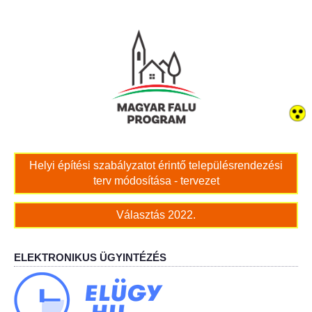
Bölcskei női kar
Bölcskei Rákóczi Horgász Egyesület
Bölcskei Sportegyesület
Bölcskei Sólymok Íjász Baráti Kör
Helyi építési szabályzatot érintő településrendezési
Amatőr Színjátszó Társulat Egyesület
terv módosítása - tervezet
Múló Évek Nyugdíjas Klub
Választás 2022.
Katolikus Egyház
ELEKTRONIKUS ÜGYINTÉZÉS
Bölcskei Borbarát Egyesültet Klub
Bölcskei Önkéntes Tűzoltó Egyesület