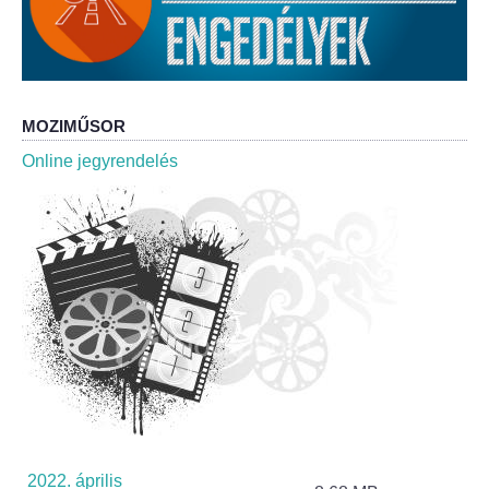
Roma Nemzetiségi Önkormányzat ülések
Rendeletek
Polgármesteri normatív határozatok
MOZIMŰSOR
Online jegyrendelés
Önkormányzati támogatások
Szabályzatok
Pályázatok
Közbeszerzések
Szerződések
Közadat
2022. április