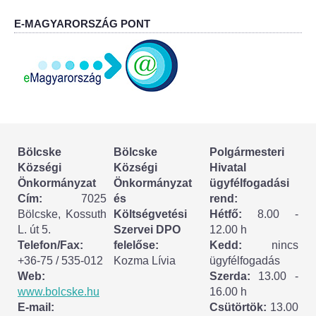
Körzeti megbízott
E-MAGYARORSZÁG PONT
HIRDETMÉNYEK
ESEMÉNYEK
TESTVÉRTELEPÜLÉSÜNK:
CSÍKSZÉPVÍZ
Bölcske
Bölcske
Polgármesteri
Községi
Községi
Hivatal
VÁLASZTÁSI INFORMÁCIÓK
Önkormányzat
Önkormányzat
ügyfélfogadási
Cím:
7025
és
rend:
Választási szervek
Bölcske, Kossuth
Költségvetési
Hétfő:
8.00 -
L. út 5.
Szervei DPO
12.00 h
Választási ügyintézés
Telefon/Fax:
felelőse:
Kedd:
nincs
+36-75 / 535-012
Kozma Lívia
ügyfélfogadás
2024. évi általános választások
Web:
Szerda:
13.00 -
www.bolcske.hu
16.00 h
E-mail:
Csütörtök:
13.00
Választópolgároknak