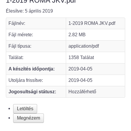
1-2019 ROMA JKV.pdf
Élesítve: 5 április 2019
Bölcske település
Fájlnév:
1-2019 ROMA JKV.pdf
Bölcske történelme
Fájl mérete:
2.82 MB
Mi újság Bölcskén?
Fájl típusa:
application/pdf
Értéktár bizottság
Találat:
1358 Találat
A készítés időpontja:
2019-04-05
Turizmus
Utoljára frissítve:
2019-04-05
Látnivalók
Jogosultsági státusz:
Hozzáférhető
Szállások
Letöltés
Egyházak, civilek
Megnézem
Református Egyház