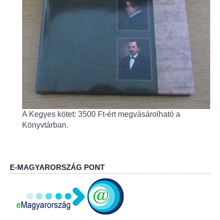
Jelölteknek
Korábbi választások
Az országgyűlési képviselők 2026. április 12-i ált
A Kegyes kötet: 3500 Ft-ért megvásárolható a
Könyvtárban.
E-MAGYARORSZÁG PONT