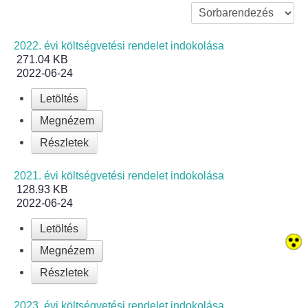
Bölcskei női kar
2022. évi költségvetési rendelet indokolása
271.04 KB
Bölcskei Rákóczi Horgász Egyesület
2022-06-24
Letöltés
Bölcskei Sportegyesület
Megnézem
Bölcskei Sólymok Íjász Baráti Kör
Részletek
Amatőr Színjátszó Társulat Egyesület
2021. évi költségvetési rendelet indokolása
128.93 KB
Múló Évek Nyugdíjas Klub
2022-06-24
Letöltés
Katolikus Egyház
Megnézem
Bölcskei Borbarát Egyesültet Klub
Részletek
Bölcskei Önkéntes Tűzoltó Egyesület
2023. évi költségvetési rendelet indokolása