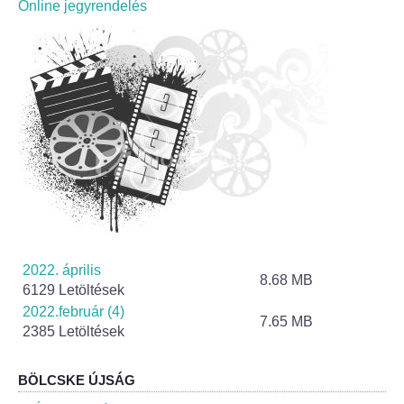
Online jegyrendelés
Fogorvos
Védőnői szolgálat
Központi orvosi ügyelet
Alapszolgáltatási Központ
Kultúra
IKSZT - Integrált Közösségi és Szolgáltató Tér
2022. április
Rendezvényház
8.68 MB
6129 Letöltések
2022.február (4)
7.65 MB
Könyvtár
2385 Letöltések
Rákóczi Mozi
BÖLCSKE ÚJSÁG