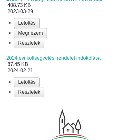
408.73 KB
2023-03-29
Bölcskei Néptánc Egyesület
Letöltés
Bölcskei Polgárőrség
Megnézem
Részletek
Bölcskei Klímakör
2024.évi költségvetési rendelet indokolása
HIVATAL
87.45 KB
2024-02-21
Szervezeti felépítés
Letöltés
Részletek
Dokumentumok
Nyomtatványok
Szabályzatok