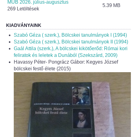
MÚB 2026. július-augusztus
Körzeti megbízott
5.39 MB
269 Letöltések
HIRDETMÉNYEK
KIADVÁNYAINK
ESEMÉNYEK
Szabó Géza ( szerk.), Bölcskei tanulmányok I (1994)
Szabó Géza ( szerk.), Bölcskei tanulmányok II (1994)
Gaál Attila (szerk.), A bölcskei kikötőerőd: Római kori
TESTVÉRTELEPÜLÉSÜNK:
feliratok és leletek a Dunából (Szekszárd, 2009)
CSÍKSZÉPVÍZ
Havassy Péter- Pongrácz Gábor: Kegyes József
bölcskei festő élete (2015)
VÁLASZTÁSI INFORMÁCIÓK
Választási szervek
Választási ügyintézés
2024. évi általános választások
Választópolgároknak