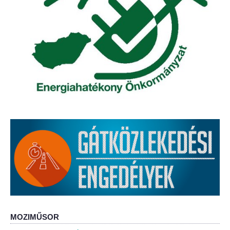
Helyi Esélyegyenlőség Program
Alapítványok
Helyi Építési Szabályzat
INTÉZMÉNYEK
Bölcskei Mesevár Óvoda és Bölcsőde
Óvodakert
Egészségügy
Háziorvos
Gyermekorvos
MOZIMŰSOR