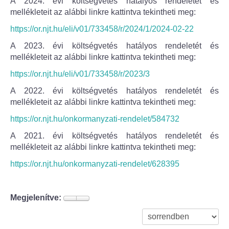
A 2024. évi költségvetés hatályos rendeletét és
mellékleteit az alábbi linkre kattintva tekintheti meg:
Bölcske település
https://or.njt.hu/eli/v01/733458/r/2024/1/2024-02-22
A 2023. évi költségvetés hatályos rendeletét és
Bölcske történelme
mellékleteit az alábbi linkre kattintva tekintheti meg:
Mi újság Bölcskén?
https://or.njt.hu/eli/v01/733458/r/2023/3
A 2022. évi költségvetés hatályos rendeletét és
Értéktár bizottság
mellékleteit az alábbi linkre kattintva tekintheti meg:
https://or.njt.hu/onkormanyzati-rendelet/584732
Turizmus
A 2021. évi költségvetés hatályos rendeletét és
mellékleteit az alábbi linkre kattintva tekintheti meg:
Látnivalók
https://or.njt.hu/onkormanyzati-rendelet/628395
Szállások
Megjelenítve:
Egyházak, civilek
Református Egyház