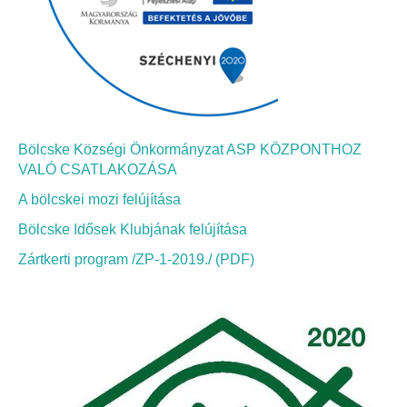
Roma Nemzetiségi Önkormányzat ülések
Rendeletek
Polgármesteri normatív határozatok
Önkormányzati támogatások
Bölcske Községi Önkormányzat ASP KÖZPONTHOZ
VALÓ CSATLAKOZÁSA
Szabályzatok
A bölcskei mozi felújítása
Bölcske Idősek Klubjának felújítása
Pályázatok
Zártkerti program /ZP-1-2019./ (PDF)
Közbeszerzések
Szerződések
Közadat