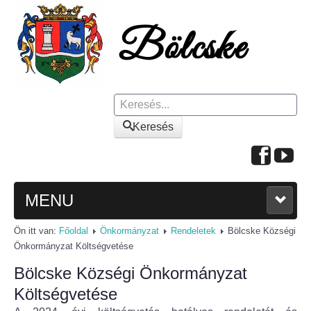
Keresés
Keresés
MENU
Ön itt van:
Főoldal
Önkormányzat
Rendeletek
Bölcske Községi
FŐOLDAL
Önkormányzat Költségvetése
Bölcske Községi Önkormányzat
A KÖZSÉGRŐL
Költségvetése
Polgármesteri köszöntő