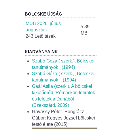
BÖLCSKE ÚJSÁG
MÚB 2026. július-
5.39
augusztus
MB
243 Letöltések
KIADVÁNYAINK
Szabó Géza ( szerk.), Bölcskei
tanulmányok I (1994)
Szabó Géza ( szerk.), Bölcskei
tanulmányok II (1994)
Gaál Attila (szerk.), A bölcskei
kikötőerőd: Római kori feliratok
és leletek a Dunából
(Szekszárd, 2009)
Havassy Péter- Pongrácz
Gábor: Kegyes József bölcskei
festő élete (2015)