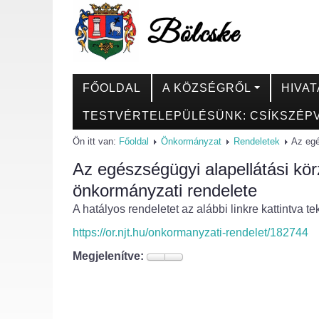
FŐOLDAL
A KÖZSÉGRŐL
HIVAT
TESTVÉRTELEPÜLÉSÜNK: CSÍKSZÉPV
Ön itt van:
Főoldal
Önkormányzat
Rendeletek
Az egé
Az egészségügyi alapellátási kör
önkormányzati rendelete
A hatályos rendeletet az alábbi linkre kattintva te
https://or.njt.hu/onkormanyzati-rendelet/182744
Megjelenítve: