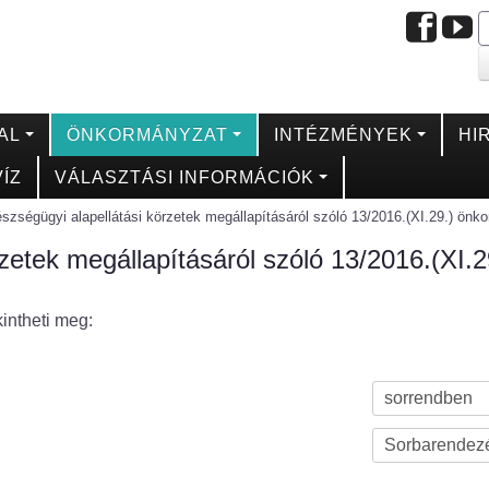
AL
ÖNKORMÁNYZAT
INTÉZMÉNYEK
HI
ÍZ
VÁLASZTÁSI INFORMÁCIÓK
szségügyi alapellátási körzetek megállapításáról szóló 13/2016.(XI.29.) önk
zetek megállapításáról szóló 13/2016.(XI.2
kintheti meg: