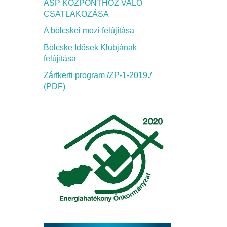
ASP KÖZPONTHOZ VALÓ
CSATLAKOZÁSA
A bölcskei mozi felújítása
Bölcske Idősek Klubjának
felújítása
Zártkerti program /ZP-1-2019./
(PDF)