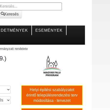
Keresés
Keresés
RDETMÉNYEK
ESEMÉNYEK
ormányzati rendelete
9.)
Helyi építési szabályzatot
érintő településrendezési terv
módosítása - tervezet