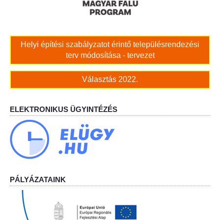
Bölcskei Néptánc Egyesület
Helyi építési szabályzatot érintő településrendezési
Bölcskei Polgárőrség
terv módosítása - tervezet
Bölcskei Klímakör
Választás 2022.
HIVATAL
ELEKTRONIKUS ÜGYINTÉZÉS
Szervezeti felépítés
Dokumentumok
Nyomtatványok
PÁLYÁZATAINK
Szabályzatok