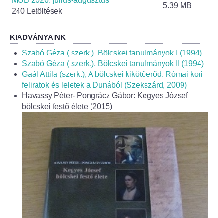
MÚB 2026. július-augusztus
Fogorvos
5.39 MB
240 Letöltések
Védőnői szolgálat
KIADVÁNYAINK
Központi orvosi ügyelet
Szabó Géza ( szerk.), Bölcskei tanulmányok I (1994)
Szabó Géza ( szerk.), Bölcskei tanulmányok II (1994)
Gaál Attila (szerk.), A bölcskei kikötőerőd: Római kori
Alapszolgáltatási Központ
feliratok és leletek a Dunából (Szekszárd, 2009)
Havassy Péter- Pongrácz Gábor: Kegyes József
Kultúra
bölcskei festő élete (2015)
IKSZT - Integrált Közösségi és Szolgáltató Tér
Rendezvényház
Könyvtár
Rákóczi Mozi