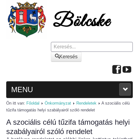
Keresés
Keresés
MENU
Ön itt van:
Főoldal
Önkormányzat
Rendeletek
A szociális célú
FŐOLDAL
tűzifa támogatás helyi szabályairól szóló rendelet
A szociális célú tűzifa támogatás helyi
A KÖZSÉGRŐL
szabályairól szóló rendelet
Polgármesteri köszöntő