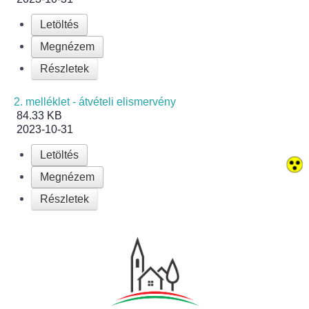
Letöltés
Bölcskei női kar
Megnézem
Bölcskei Rákóczi Horgász Egyesület
Részletek
Bölcskei Sportegyesület
2. melléklet - átvételi elismervény
84.33 KB
2023-10-31
Bölcskei Sólymok Íjász Baráti Kör
Letöltés
Amatőr Színjátszó Társulat Egyesület
Megnézem
Részletek
Múló Évek Nyugdíjas Klub
Katolikus Egyház
Bölcskei Borbarát Egyesültet Klub
Bölcskei Önkéntes Tűzoltó Egyesület