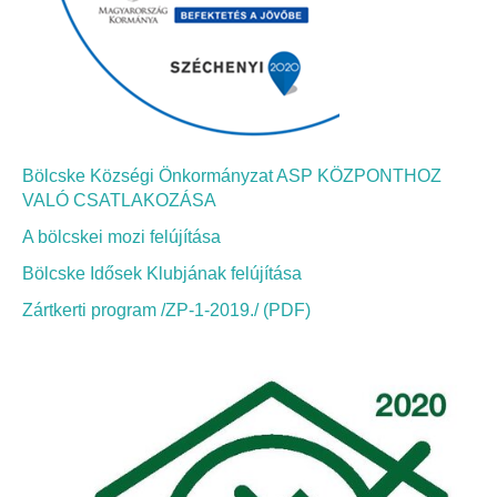
Elérhetőség
ÖNKORMÁNYZAT
Képviselő-testület
Képviselő-testületi ülések
Bölcske Községi Önkormányzat ASP KÖZPONTHOZ
VALÓ CSATLAKOZÁSA
Bizottságok
A bölcskei mozi felújítása
Bölcske Idősek Klubjának felújítása
Bizottsági ülések
Zártkerti program /ZP-1-2019./ (PDF)
A helyi választási bizottság
A helyi választási bizottság határozatai
Roma Nemzetiségi Önkormányzat