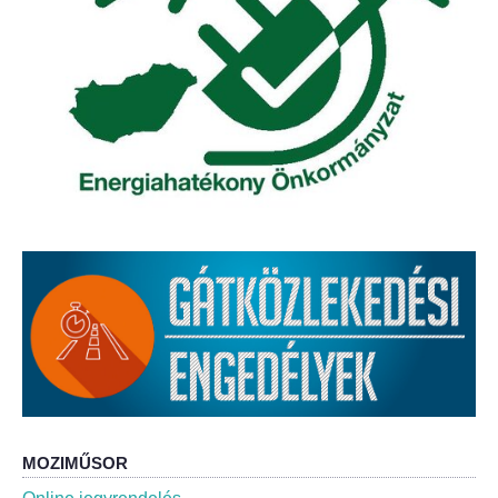
Roma Nemzetiségi Önkormányzat ülések
Rendeletek
Polgármesteri normatív határozatok
Önkormányzati támogatások
Szabályzatok
Pályázatok
Közbeszerzések
Szerződések
Közadat
MOZIMŰSOR