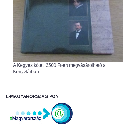
Körzeti megbízott
HIRDETMÉNYEK
ESEMÉNYEK
TESTVÉRTELEPÜLÉSÜNK:
CSÍKSZÉPVÍZ
A Kegyes kötet: 3500 Ft-ért megvásárolható a
VÁLASZTÁSI INFORMÁCIÓK
Könyvtárban.
Választási szervek
E-MAGYARORSZÁG PONT
Választási ügyintézés
2024. évi általános választások
Választópolgároknak