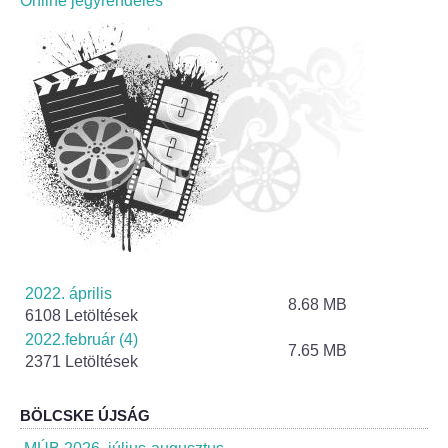
Online jegyrendelés
Helyi Esélyegyenlőség Program
Alapítványok
Helyi Építési Szabályzat
INTÉZMÉNYEK
Bölcskei Mesevár Óvoda és Bölcsőde
Óvodakert
2022. április
8.68 MB
Egészségügy
6108 Letöltések
2022.február (4)
7.65 MB
Háziorvos
2371 Letöltések
Gyermekorvos
BÖLCSKE ÚJSÁG