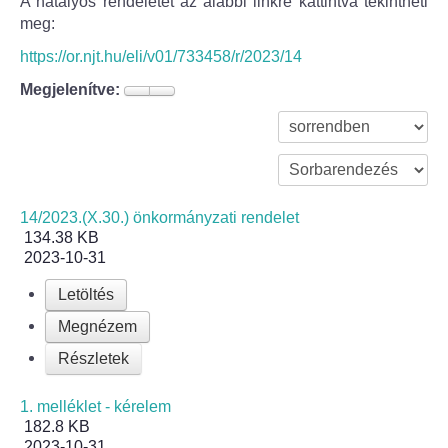
A hatályos rendeletet az alábbi linkre kattintva tekintheti
meg:
Bölcske település
https://or.njt.hu/eli/v01/733458/r/2023/14
Megjelenítve:
Bölcske történelme
Mi újság Bölcskén?
Értéktár bizottság
14/2023.(X.30.) önkormányzati rendelet
134.38 KB
Turizmus
2023-10-31
Látnivalók
Letöltés
Megnézem
Szállások
Részletek
Egyházak, civilek
1. melléklet - kérelem
182.8 KB
Református Egyház
2023-10-31