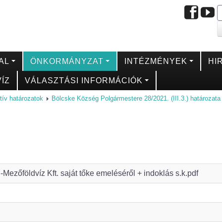
AL
ÖNKORMÁNYZAT
INTÉZMÉNYEK
HI
ÍZ
VÁLASZTÁSI INFORMÁCIÓK
tív határozatok
Bölcske Község Polgármestere 28/2021. (III.3.) határozata
H-Mezőföldvíz Kft. saját tőke emeléséről + indoklás s.k.pdf