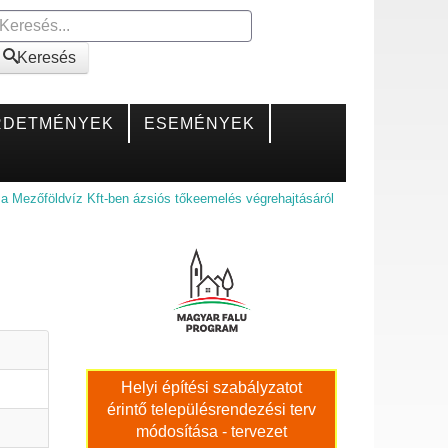
Keresés
Keresés
RDETMÉNYEK
ESEMÉNYEK
 a Mezőföldvíz Kft-ben ázsiós tőkeemelés végrehajtásáról
Helyi építési szabályzatot
érintő településrendezési terv
módosítása - tervezet