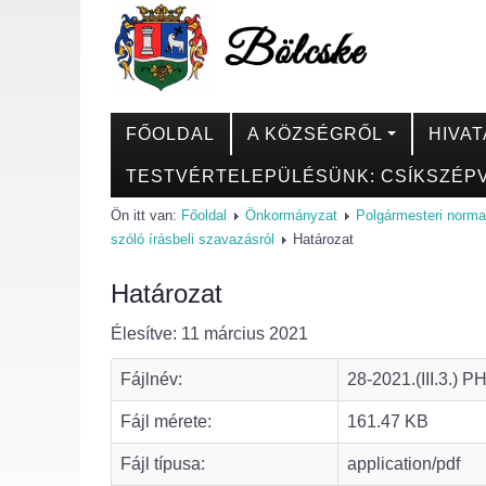
FŐOLDAL
A KÖZSÉGRŐL
HIVAT
TESTVÉRTELEPÜLÉSÜNK: CSÍKSZÉPV
Ön itt van:
Főoldal
Önkormányzat
Polgármesteri norma
szóló írásbeli szavazásról
Határozat
Határozat
Élesítve: 11 március 2021
Fájlnév:
28-2021.(III.3.) P
Fájl mérete:
161.47 KB
Fájl típusa:
application/pdf