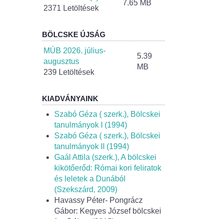
7.65 MB
2371 Letöltések
BÖLCSKE ÚJSÁG
MÚB 2026. július-
5.39
augusztus
MB
239 Letöltések
KIADVÁNYAINK
Szabó Géza ( szerk.), Bölcskei
tanulmányok I (1994)
Szabó Géza ( szerk.), Bölcskei
tanulmányok II (1994)
Gaál Attila (szerk.), A bölcskei
kikötőerőd: Római kori feliratok
és leletek a Dunából
(Szekszárd, 2009)
Havassy Péter- Pongrácz
Gábor: Kegyes József bölcskei