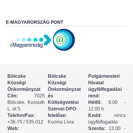
Körzeti megbízott
HIRDETMÉNYEK
E-MAGYARORSZÁG PONT
ESEMÉNYEK
TESTVÉRTELEPÜLÉSÜNK:
CSÍKSZÉPVÍZ
VÁLASZTÁSI INFORMÁCIÓK
Bölcske
Bölcske
Polgármesteri
Községi
Községi
Hivatal
Választási szervek
Önkormányzat
Önkormányzat
ügyfélfogadási
Cím:
7025
és
rend:
Választási ügyintézés
Bölcske, Kossuth
Költségvetési
Hétfő:
8.00 -
L. út 5.
Szervei DPO
12.00 h
2024. évi általános választások
Telefon/Fax:
felelőse:
Kedd:
nincs
+36-75 / 535-012
Kozma Lívia
ügyfélfogadás
Web:
Szerda:
13.00 -
Választópolgároknak