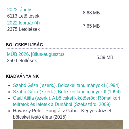
Helyi Esélyegyenlőség Program
2022. április
8.68 MB
Alapítványok
6113 Letöltések
2022.február (4)
7.65 MB
2375 Letöltések
Helyi Építési Szabályzat
INTÉZMÉNYEK
BÖLCSKE ÚJSÁG
MÚB 2026. július-augusztus
5.39 MB
Bölcskei Mesevár Óvoda és Bölcsőde
250 Letöltések
Óvodakert
KIADVÁNYAINK
Szabó Géza ( szerk.), Bölcskei tanulmányok I (1994)
Egészségügy
Szabó Géza ( szerk.), Bölcskei tanulmányok II (1994)
Gaál Attila (szerk.), A bölcskei kikötőerőd: Római kori
Háziorvos
feliratok és leletek a Dunából (Szekszárd, 2009)
Havassy Péter- Pongrácz Gábor: Kegyes József
Gyermekorvos
bölcskei festő élete (2015)