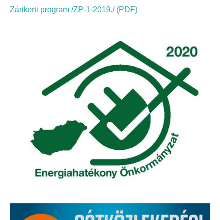
Elérhetőség
Zártkerti program /ZP-1-2019./ (PDF)
ÖNKORMÁNYZAT
Képviselő-testület
Képviselő-testületi ülések
Bizottságok
Bizottsági ülések
A helyi választási bizottság
A helyi választási bizottság határozatai
Roma Nemzetiségi Önkormányzat