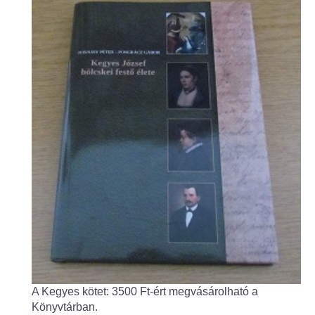
Fogorvos
Védőnői szolgálat
Központi orvosi ügyelet
Alapszolgáltatási Központ
Kultúra
IKSZT - Integrált Közösségi és Szolgáltató Tér
Rendezvényház
Könyvtár
Rákóczi Mozi
A Kegyes kötet: 3500 Ft-ért megvásárolható a
Könyvtárban.