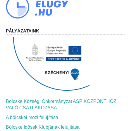
Bölcskei Néptánc Egyesület
Bölcskei Polgárőrség
PÁLYÁZATAINK
Bölcskei Klímakör
HIVATAL
Szervezeti felépítés
Dokumentumok
Bölcske Községi Önkormányzat ASP KÖZPONTHOZ
Nyomtatványok
VALÓ CSATLAKOZÁSA
Szabályzatok
A bölcskei mozi felújítása
Bölcske Idősek Klubjának felújítása