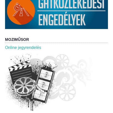
Roma Nemzetiségi Önkormányzat ülések
Rendeletek
Polgármesteri normatív határozatok
Önkormányzati támogatások
MOZIMŰSOR
Online jegyrendelés
Szabályzatok
Pályázatok
Közbeszerzések
Szerződések
Közadat