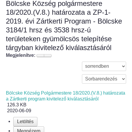
Bölcske Község polgármestere
18/2020.(V.8.) határozata a ZP-1-
Bölcske település
2019. évi Zártkerti Program - Bölcske
Bölcske történelme
3184/1 hrsz és 3538 hrsz-ú
területeken gyümölcsös telepítése
Mi újság Bölcskén?
tárgyban kivitelező kiválasztásáról
Megjelenítve:
Értéktár bizottság
Turizmus
Látnivalók
Bölcske Község Polgármestere 18/2020.(V.8.) határozata
a Zártkerti program kivitelező kiválasztásáról
Szállások
126.3 KB
2020-06-09
Egyházak, civilek
Letöltés
Református Egyház
Megnézem