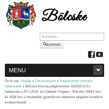
Keresés
Keresés
MENU
Ön itt van:
Főoldal
Önkormányzat
Polgármesteri normatív
FŐOLDAL
határozatok
Bölcske Község polgármestere 18/2020.(V.8.)
határozata a ZP-1-2019. évi Zártkerti Program - Bölcske 3184/1 hrsz
A KÖZSÉGRŐL
és 3538 hrsz-ú területeken gyümölcsös telepítése tárgyban kivitelező
kiválasztásáról
Polgármesteri köszöntő