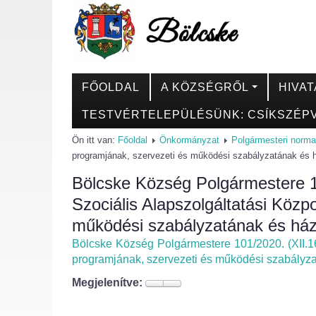
FŐOLDAL
A KÖZSÉGRŐL
HIVAT
TESTVÉRTELEPÜLÉSÜNK: CSÍKSZÉPV
Ön itt van:
Főoldal
Önkormányzat
Polgármesteri norma
programjának, szervezeti és működési szabályzatának és 
Bölcske Község Polgármestere 10
Szociális Alapszolgáltatási Köz
működési szabályzatának és ház
Bölcske Község Polgármestere 101/2020. (XII.16
programjának, szervezeti és működési szabályz
Megjelenítve: