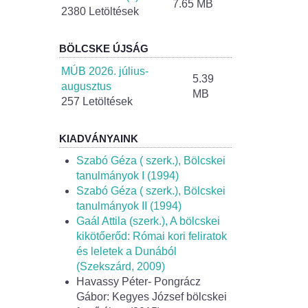
7.65 MB
2380 Letöltések
BÖLCSKE ÚJSÁG
MÚB 2026. július-
5.39
augusztus
MB
257 Letöltések
KIADVÁNYAINK
Szabó Géza ( szerk.), Bölcskei
tanulmányok I (1994)
Szabó Géza ( szerk.), Bölcskei
tanulmányok II (1994)
Gaál Attila (szerk.), A bölcskei
kikötőerőd: Római kori feliratok
és leletek a Dunából
(Szekszárd, 2009)
Havassy Péter- Pongrácz
Gábor: Kegyes József bölcskei