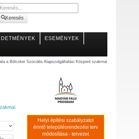
Keresés
Keresés
RDETMÉNYEK
ESEMÉNYEK
ata a Bölcskei Szociális Alapszolgáltatási Központ szakmai
szakmai
Helyi építési szabályzatot
érintő településrendezési terv
módosítása - tervezet