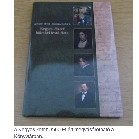
Fogorvos
Védőnői szolgálat
Központi orvosi ügyelet
Alapszolgáltatási Központ
Kultúra
IKSZT - Integrált Közösségi és Szolgáltató Tér
Rendezvényház
Könyvtár
Rákóczi Mozi
A Kegyes kötet: 3500 Ft-ért megvásárolható a
Könyvtárban.