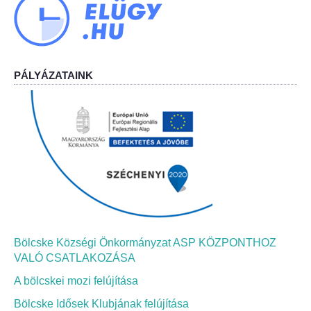
Bölcskei Néptánc Egyesület
Bölcskei Polgárőrség
PÁLYÁZATAINK
Bölcskei Klímakör
HIVATAL
Szervezeti felépítés
Dokumentumok
Nyomtatványok
Bölcske Községi Önkormányzat ASP KÖZPONTHOZ
VALÓ CSATLAKOZÁSA
Szabályzatok
A bölcskei mozi felújítása
Bölcske Idősek Klubjának felújítása