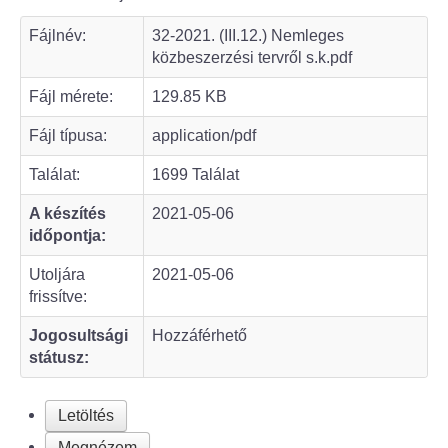
Fájlnév:
32-2021. (III.12.) Nemleges
Bölcske település
közbeszerzési tervről s.k.pdf
Bölcske történelme
Fájl mérete:
129.85 KB
Fájl típusa:
application/pdf
Mi újság Bölcskén?
Találat:
1699 Találat
Értéktár bizottság
A készítés
2021-05-06
időpontja:
Turizmus
Utoljára
2021-05-06
Látnivalók
frissítve:
Jogosultsági
Hozzáférhető
Szállások
státusz:
Egyházak, civilek
Letöltés
Református Egyház
Megnézem