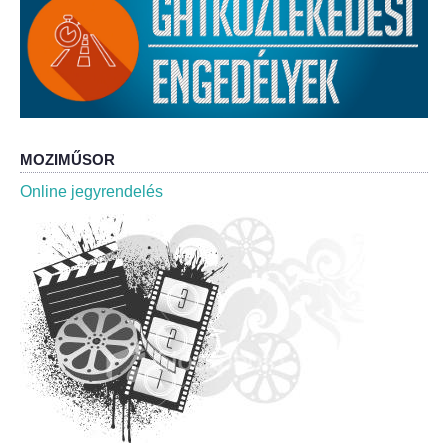
Roma Nemzetiségi Önkormányzat ülések
Rendeletek
Polgármesteri normatív határozatok
Önkormányzati támogatások
MOZIMŰSOR
Online jegyrendelés
Szabályzatok
Pályázatok
Közbeszerzések
Szerződések
Közadat