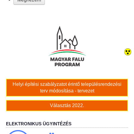
Bölcskei női kar
Bölcskei Rákóczi Horgász Egyesület
Bölcskei Sportegyesület
Bölcskei Sólymok Íjász Baráti Kör
Amatőr Színjátszó Társulat Egyesület
Helyi építési szabályzatot érintő településrendezési
Múló Évek Nyugdíjas Klub
terv módosítása - tervezet
Katolikus Egyház
Választás 2022.
Bölcskei Borbarát Egyesültet Klub
ELEKTRONIKUS ÜGYINTÉZÉS
Bölcskei Önkéntes Tűzoltó Egyesület