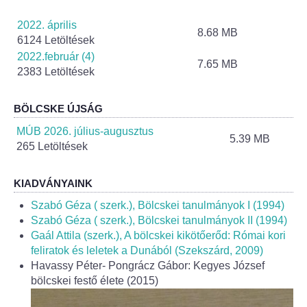
Helyi Esélyegyenlőség Program
2022. április
8.68 MB
Alapítványok
6124 Letöltések
2022.február (4)
7.65 MB
Helyi Építési Szabályzat
2383 Letöltések
INTÉZMÉNYEK
BÖLCSKE ÚJSÁG
MÚB 2026. július-augusztus
5.39 MB
Bölcskei Mesevár Óvoda és Bölcsőde
265 Letöltések
Óvodakert
KIADVÁNYAINK
Szabó Géza ( szerk.), Bölcskei tanulmányok I (1994)
Egészségügy
Szabó Géza ( szerk.), Bölcskei tanulmányok II (1994)
Gaál Attila (szerk.), A bölcskei kikötőerőd: Római kori
Háziorvos
feliratok és leletek a Dunából (Szekszárd, 2009)
Havassy Péter- Pongrácz Gábor: Kegyes József
Gyermekorvos
bölcskei festő élete (2015)