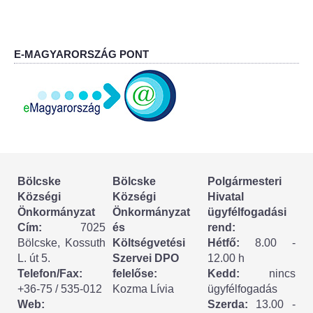
Körzeti megbízott
HIRDETMÉNYEK
E-MAGYARORSZÁG PONT
ESEMÉNYEK
TESTVÉRTELEPÜLÉSÜNK:
CSÍKSZÉPVÍZ
VÁLASZTÁSI INFORMÁCIÓK
Bölcske
Bölcske
Polgármesteri
Községi
Községi
Hivatal
Választási szervek
Önkormányzat
Önkormányzat
ügyfélfogadási
Cím:
7025
és
rend:
Választási ügyintézés
Bölcske, Kossuth
Költségvetési
Hétfő:
8.00 -
L. út 5.
Szervei DPO
12.00 h
2024. évi általános választások
Telefon/Fax:
felelőse:
Kedd:
nincs
+36-75 / 535-012
Kozma Lívia
ügyfélfogadás
Web:
Szerda:
13.00 -
Választópolgároknak