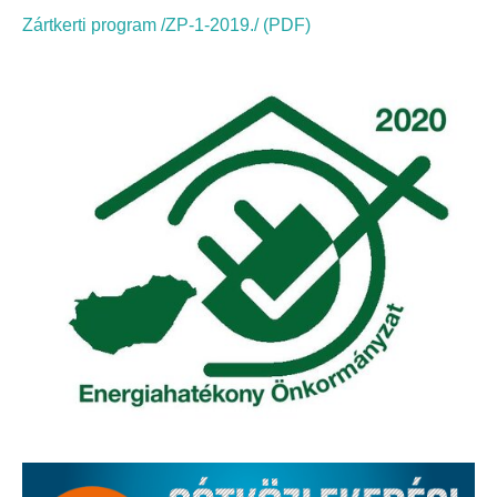
Elérhetőség
Zártkerti program /ZP-1-2019./ (PDF)
ÖNKORMÁNYZAT
Képviselő-testület
Képviselő-testületi ülések
Bizottságok
Bizottsági ülések
A helyi választási bizottság
A helyi választási bizottság határozatai
Roma Nemzetiségi Önkormányzat