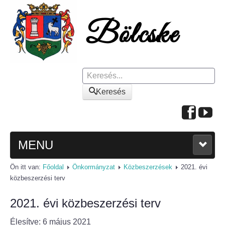
Keresés
Keresés
MENU
Ön itt van:
Főoldal
Önkormányzat
Közbeszerzések
2021. évi
FŐOLDAL
közbeszerzési terv
A KÖZSÉGRŐL
2021. évi közbeszerzési terv
Polgármesteri köszöntő
Élesítve: 6 május 2021