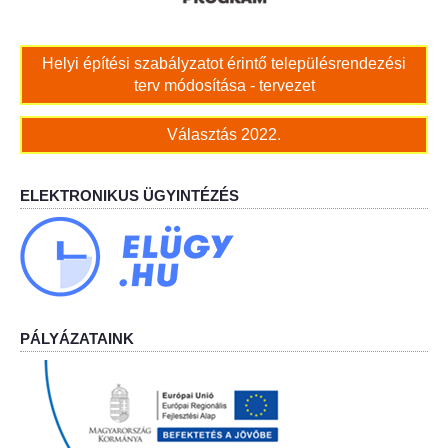
Bölcskei Néptánc Egyesület
Helyi építési szabályzatot érintő településrendezési
terv módosítása - tervezet
Bölcskei Polgárőrség
Választás 2022.
Bölcskei Klímakör
ELEKTRONIKUS ÜGYINTÉZÉS
HIVATAL
Szervezeti felépítés
Dokumentumok
PÁLYÁZATAINK
Nyomtatványok
Szabályzatok