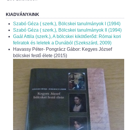
Fogorvos
KIADVÁNYAINK
Védőnői szolgálat
Szabó Géza ( szerk.), Bölcskei tanulmányok I (1994)
Szabó Géza ( szerk.), Bölcskei tanulmányok II (1994)
Központi orvosi ügyelet
Gaál Attila (szerk.), A bölcskei kikötőerőd: Római kori
feliratok és leletek a Dunából (Szekszárd, 2009)
Alapszolgáltatási Központ
Havassy Péter- Pongrácz Gábor: Kegyes József
bölcskei festő élete (2015)
Kultúra
IKSZT - Integrált Közösségi és Szolgáltató Tér
Rendezvényház
Könyvtár
Rákóczi Mozi