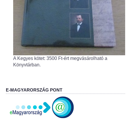
Körzeti megbízott
HIRDETMÉNYEK
ESEMÉNYEK
TESTVÉRTELEPÜLÉSÜNK:
CSÍKSZÉPVÍZ
A Kegyes kötet: 3500 Ft-ért megvásárolható a
Könyvtárban.
VÁLASZTÁSI INFORMÁCIÓK
Választási szervek
E-MAGYARORSZÁG PONT
Választási ügyintézés
2024. évi általános választások
Választópolgároknak