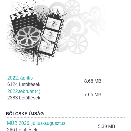
Helyi Esélyegyenlőség Program
Alapítványok
Helyi Építési Szabályzat
INTÉZMÉNYEK
Bölcskei Mesevár Óvoda és Bölcsőde
Óvodakert
2022. április
8.68 MB
6124 Letöltések
Egészségügy
2022.február (4)
7.65 MB
2383 Letöltések
Háziorvos
BÖLCSKE ÚJSÁG
Gyermekorvos
MÚB 2026. július-augusztus
5.39 MB
266 Letöltések