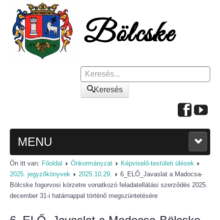
Keresés
Keresés
MENU
Ön itt van:
Főoldal
Önkormányzat
Képviselő-testületi ülések
FŐOLDAL
2025. jegyzőkönyvek
2025.10.29.
6_ELŐ_Javaslat a Madocsa-
Bölcske fogorvosi körzetre vonatkozó feladatellátási szerződés 2025.
A KÖZSÉGRŐL
december 31-i határnappal történő megszüntetésére
Polgármesteri köszöntő