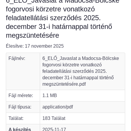
6_ELŐ_Javaslat a Madocsa-Bölcske
fogorvosi körzetre vonatkozó
Bölcske település
feladatellátási szerződés 2025.
december 31-i határnappal történő
Bölcske történelme
megszüntetésére
Mi újság Bölcskén?
Élesítve: 17 november 2025
Értéktár bizottság
Fájlnév:
6_ELŐ_Javaslat a Madocsa-Bölcske
fogorvosi körzetre vonatkozó
Turizmus
feladatellátási szerződés 2025.
december 31-i határnappal történő
megszüntetésére.pdf
Látnivalók
Fájl mérete:
1.1 MB
Szállások
Fájl típusa:
application/pdf
Egyházak, civilek
Találat:
183 Találat
Református Egyház
A készítés
2025-11-17