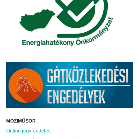
Roma Nemzetiségi Önkormányzat ülések
Rendeletek
Polgármesteri normatív határozatok
Önkormányzati támogatások
Szabályzatok
Pályázatok
Közbeszerzések
Szerződések
MOZIMŰSOR
Közadat
Online jegyrendelés