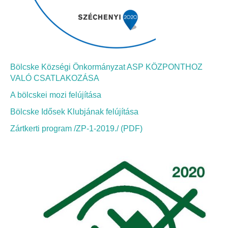
Elérhetőség
ÖNKORMÁNYZAT
Képviselő-testület
Bölcske Községi Önkormányzat ASP KÖZPONTHOZ
Képviselő-testületi ülések
VALÓ CSATLAKOZÁSA
A bölcskei mozi felújítása
Bizottságok
Bölcske Idősek Klubjának felújítása
Bizottsági ülések
Zártkerti program /ZP-1-2019./ (PDF)
A helyi választási bizottság
A helyi választási bizottság határozatai
Roma Nemzetiségi Önkormányzat