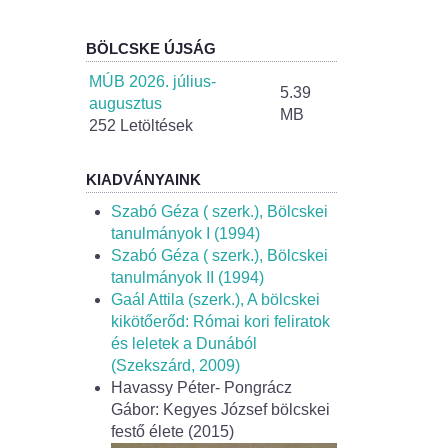
BÖLCSKE ÚJSÁG
MÚB 2026. július-
5.39
augusztus
MB
252 Letöltések
KIADVÁNYAINK
Szabó Géza ( szerk.), Bölcskei
tanulmányok I (1994)
Szabó Géza ( szerk.), Bölcskei
tanulmányok II (1994)
Gaál Attila (szerk.), A bölcskei
kikötőerőd: Római kori feliratok
és leletek a Dunából
(Szekszárd, 2009)
Havassy Péter- Pongrácz
Gábor: Kegyes József bölcskei
festő élete (2015)