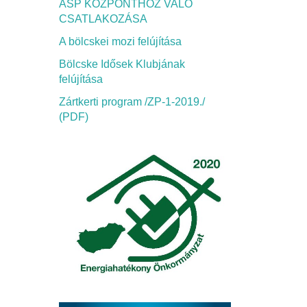
ASP KÖZPONTHOZ VALÓ
CSATLAKOZÁSA
A bölcskei mozi felújítása
Bölcske Idősek Klubjának
felújítása
Zártkerti program /ZP-1-2019./
(PDF)