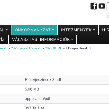
AL
ÖNKORMÁNYZAT
INTÉZMÉNYEK
HI
ÍZ
VÁLASZTÁSI INFORMÁCIÓK
ülések
2025. jegyzőkönyvek
2025.01.29.
Előterjesztések 3
Előterjesztések 3.pdf
5.06 MB
application/pdf
397 Találat