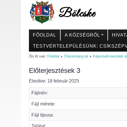
FŐOLDAL
A KÖZSÉGRŐL
HIVAT
TESTVÉRTELEPÜLÉSÜNK: CSÍKSZÉPV
Ön itt van:
Főoldal
Önkormányzat
Képviselő-testületi 
Előterjesztések 3
Élesítve: 18 február 2025
Fájlnév:
Fájl mérete:
Fájl típusa:
Találat: