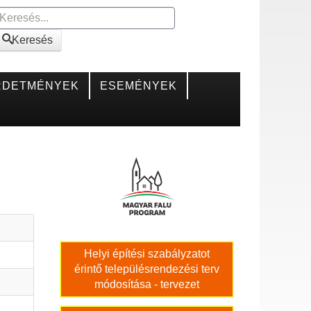
Keresés
Keresés
RDETMÉNYEK
ESEMÉNYEK
Helyi építési szabályzatot
érintő településrendezési terv
módosítása - tervezet