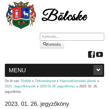
Keresés
Keresés
MENU
Ön itt van:
Főoldal
Önkormányzat
Képviselő-testületi ülések
FŐOLDAL
2023. Jegyzőkönyvek
2023.01.26. jegyzőkönyv
2023. 01. 26.
jegyzőköny
A KÖZSÉGRŐL
2023. 01. 26. jegyzőköny
Polgármesteri köszöntő