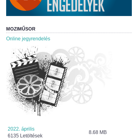
Roma Nemzetiségi Önkormányzat ülések
Rendeletek
MOZIMŰSOR
Polgármesteri normatív határozatok
Online jegyrendelés
Önkormányzati támogatások
Szabályzatok
Pályázatok
Közbeszerzések
Szerződések
Közadat
2022. április
8.68 MB
6135 Letöltések