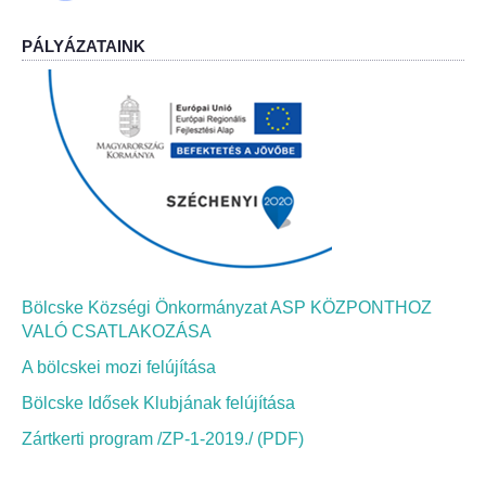
PÁLYÁZATAINK
Bölcskei Néptánc Egyesület
Bölcskei Polgárőrség
Bölcskei Klímakör
HIVATAL
Szervezeti felépítés
Bölcske Községi Önkormányzat ASP KÖZPONTHOZ
Dokumentumok
VALÓ CSATLAKOZÁSA
A bölcskei mozi felújítása
Nyomtatványok
Bölcske Idősek Klubjának felújítása
Szabályzatok
Zártkerti program /ZP-1-2019./ (PDF)