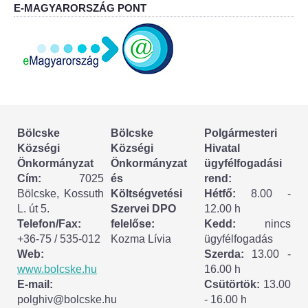
Körzeti megbízott
E-MAGYARORSZÁG PONT
HIRDETMÉNYEK
ESEMÉNYEK
TESTVÉRTELEPÜLÉSÜNK:
CSÍKSZÉPVÍZ
Bölcske
Bölcske
Polgármesteri
Községi
Községi
Hivatal
Önkormányzat
Önkormányzat
ügyfélfogadási
VÁLASZTÁSI INFORMÁCIÓK
Cím:
7025
és
rend:
Bölcske, Kossuth
Költségvetési
Hétfő:
8.00 -
Választási szervek
L. út 5.
Szervei DPO
12.00 h
Telefon/Fax:
felelőse:
Kedd:
nincs
Választási ügyintézés
+36-75 / 535-012
Kozma Lívia
ügyfélfogadás
Web:
Szerda:
13.00 -
2024. évi általános választások
www.bolcske.hu
16.00 h
E-mail:
Csütörtök:
13.00
polghiv@bolcske.hu
- 16.00 h
Választópolgároknak