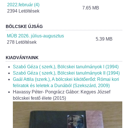
Helyi Esélyegyenlőség Program
2022.február (4)
7.65 MB
2394 Letöltések
Alapítványok
BÖLCSKE ÚJSÁG
Helyi Építési Szabályzat
MÚB 2026. július-augusztus
5.39 MB
278 Letöltések
INTÉZMÉNYEK
KIADVÁNYAINK
Bölcskei Mesevár Óvoda és Bölcsőde
Szabó Géza ( szerk.), Bölcskei tanulmányok I (1994)
Óvodakert
Szabó Géza ( szerk.), Bölcskei tanulmányok II (1994)
Gaál Attila (szerk.), A bölcskei kikötőerőd: Római kori
feliratok és leletek a Dunából (Szekszárd, 2009)
Egészségügy
Havassy Péter- Pongrácz Gábor: Kegyes József
bölcskei festő élete (2015)
Háziorvos
Gyermekorvos