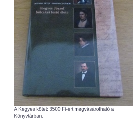
Fogorvos
Védőnői szolgálat
Központi orvosi ügyelet
Alapszolgáltatási Központ
Kultúra
IKSZT - Integrált Közösségi és Szolgáltató Tér
Rendezvényház
A Kegyes kötet: 3500 Ft-ért megvásárolható a
Könyvtár
Könyvtárban.
Rákóczi Mozi