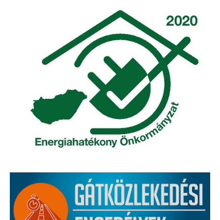
Elérhetőség
ÖNKORMÁNYZAT
Képviselő-testület
Képviselő-testületi ülések
Bizottságok
Bizottsági ülések
A helyi választási bizottság
A helyi választási bizottság határozatai
Roma Nemzetiségi Önkormányzat