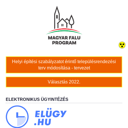
Bölcskei női kar
Bölcskei Rákóczi Horgász Egyesület
Bölcskei Sportegyesület
Bölcskei Sólymok Íjász Baráti Kör
Helyi építési szabályzatot érintő településrendezési
terv módosítása - tervezet
Amatőr Színjátszó Társulat Egyesület
Választás 2022.
Múló Évek Nyugdíjas Klub
Katolikus Egyház
ELEKTRONIKUS ÜGYINTÉZÉS
Bölcskei Borbarát Egyesültet Klub
Bölcskei Önkéntes Tűzoltó Egyesület