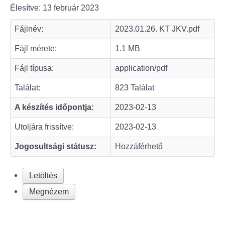
Élesítve: 13 február 2023
Bölcske település
Fájlnév:
2023.01.26. KT JKV.pdf
Bölcske történelme
Fájl mérete:
1.1 MB
Fájl típusa:
application/pdf
Mi újság Bölcskén?
Találat:
823 Találat
Értéktár bizottság
A készítés időpontja:
2023-02-13
Turizmus
Utoljára frissítve:
2023-02-13
Jogosultsági státusz:
Hozzáférhető
Látnivalók
Szállások
Letöltés
Megnézem
Egyházak, civilek
Református Egyház