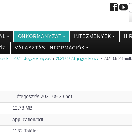
AL
ÖNKORMÁNYZAT
INTÉZMÉNYEK
HI
ÍZ
VÁLASZTÁSI INFORMÁCIÓK
ülések
2021. Jegyzőkönyvek
2021.09.23. jegyzőkönyv
2021-09-23 mellé
Előterjesztés 2021.09.23.pdf
12.78 MB
application/pdf
1132 Találat