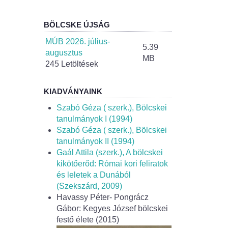
BÖLCSKE ÚJSÁG
MÚB 2026. július-
5.39
augusztus
MB
245 Letöltések
KIADVÁNYAINK
Szabó Géza ( szerk.), Bölcskei
tanulmányok I (1994)
Szabó Géza ( szerk.), Bölcskei
tanulmányok II (1994)
Gaál Attila (szerk.), A bölcskei
kikötőerőd: Római kori feliratok
és leletek a Dunából
(Szekszárd, 2009)
Havassy Péter- Pongrácz
Gábor: Kegyes József bölcskei
festő élete (2015)