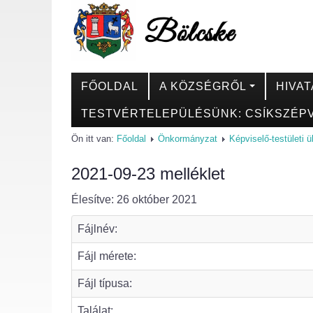
FŐOLDAL
A KÖZSÉGRŐL
HIVAT
TESTVÉRTELEPÜLÉSÜNK: CSÍKSZÉPV
Ön itt van:
Főoldal
Önkormányzat
Képviselő-testületi 
2021-09-23 melléklet
Élesítve: 26 október 2021
Fájlnév:
Fájl mérete:
Fájl típusa:
Találat: