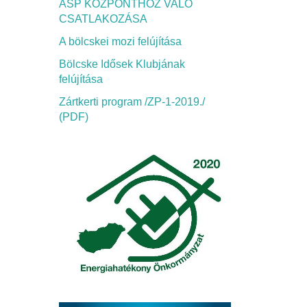
ASP KÖZPONTHOZ VALÓ
CSATLAKOZÁSA
A bölcskei mozi felújítása
Bölcske Idősek Klubjának
felújítása
Zártkerti program /ZP-1-2019./
(PDF)