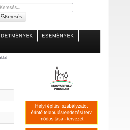
Keresés
Keresés
RDETMÉNYEK
ESEMÉNYEK
klet
Helyi építési szabályzatot
érintő településrendezési terv
módosítása - tervezet