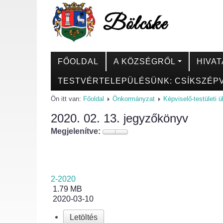
FŐOLDAL
A KÖZSÉGRŐL
HIVAT
TESTVÉRTELEPÜLÉSÜNK: CSÍKSZÉPV
Ön itt van:
Főoldal
Önkormányzat
Képviselő-testületi 
2020. 02. 13. jegyzőkönyv
Megjelenítve:
2-2020
1.79 MB
2020-03-10
Letöltés