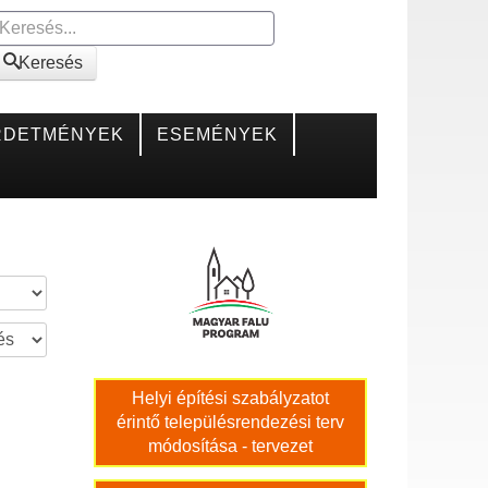
Keresés
Keresés
RDETMÉNYEK
ESEMÉNYEK
Helyi építési szabályzatot
érintő településrendezési terv
módosítása - tervezet