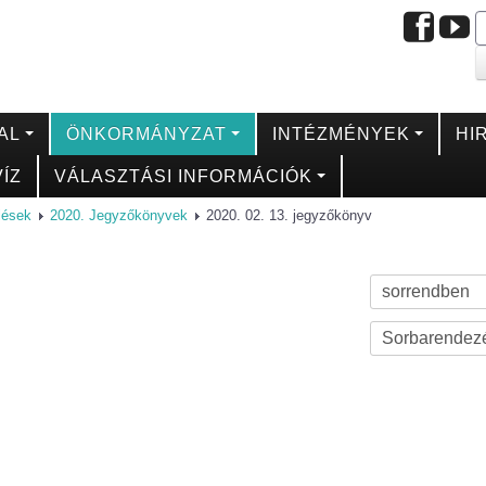
AL
ÖNKORMÁNYZAT
INTÉZMÉNYEK
HI
ÍZ
VÁLASZTÁSI INFORMÁCIÓK
ülések
2020. Jegyzőkönyvek
2020. 02. 13. jegyzőkönyv