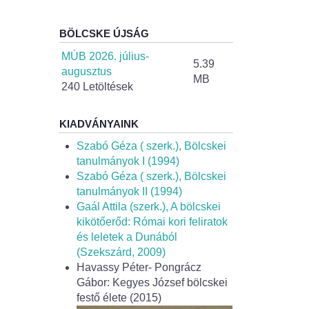
BÖLCSKE ÚJSÁG
MÚB 2026. július-
5.39
augusztus
MB
240 Letöltések
KIADVÁNYAINK
Szabó Géza ( szerk.), Bölcskei
tanulmányok I (1994)
Szabó Géza ( szerk.), Bölcskei
tanulmányok II (1994)
Gaál Attila (szerk.), A bölcskei
kikötőerőd: Római kori feliratok
és leletek a Dunából
(Szekszárd, 2009)
Havassy Péter- Pongrácz
Gábor: Kegyes József bölcskei
festő élete (2015)