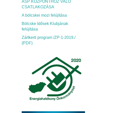
ASP KÖZPONTHOZ VALÓ
CSATLAKOZÁSA
A bölcskei mozi felújítása
Bölcske Idősek Klubjának
felújítása
Zártkerti program /ZP-1-2019./
(PDF)