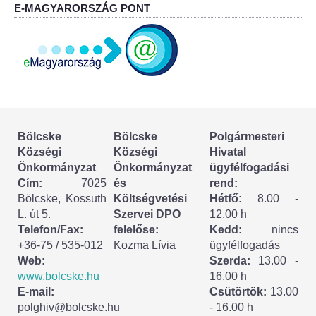
Körzeti megbízott
E-MAGYARORSZÁG PONT
HIRDETMÉNYEK
ESEMÉNYEK
TESTVÉRTELEPÜLÉSÜNK:
CSÍKSZÉPVÍZ
Bölcske
Bölcske
Polgármesteri
Községi
Községi
Hivatal
Önkormányzat
Önkormányzat
ügyfélfogadási
VÁLASZTÁSI INFORMÁCIÓK
Cím:
7025
és
rend:
Bölcske, Kossuth
Költségvetési
Hétfő:
8.00 -
Választási szervek
L. út 5.
Szervei DPO
12.00 h
Telefon/Fax:
felelőse:
Kedd:
nincs
Választási ügyintézés
+36-75 / 535-012
Kozma Lívia
ügyfélfogadás
Web:
Szerda:
13.00 -
2024. évi általános választások
www.bolcske.hu
16.00 h
E-mail:
Csütörtök:
13.00
polghiv@bolcske.hu
- 16.00 h
Választópolgároknak