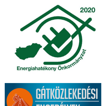
Elérhetőség
ÖNKORMÁNYZAT
Képviselő-testület
Képviselő-testületi ülések
Bizottságok
Bizottsági ülések
A helyi választási bizottság
A helyi választási bizottság határozatai
Roma Nemzetiségi Önkormányzat