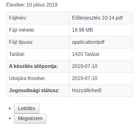
Élesítve: 10 július 2019
Bölcske település
Fájlnév:
Előterjesztés 10-14.pdf
Bölcske történelme
Fájl mérete:
18.98 MB
Fájl típusa:
application/pdf
Mi újság Bölcskén?
Találat:
1420 Találat
Értéktár bizottság
A készítés időpontja:
2019-07-10
Turizmus
Utoljára frissítve:
2019-07-10
Jogosultsági státusz:
Hozzáférhető
Látnivalók
Szállások
Letöltés
Megnézem
Egyházak, civilek
Református Egyház