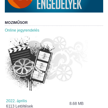
Roma Nemzetiségi Önkormányzat ülések
Rendeletek
MOZIMŰSOR
Polgármesteri normatív határozatok
Online jegyrendelés
Önkormányzati támogatások
Szabályzatok
Pályázatok
Közbeszerzések
Szerződések
Közadat
2022. április
8.68 MB
6113 Letöltések