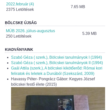
Helyi Esélyegyenlőség Program
2022.február (4)
7.65 MB
2375 Letöltések
Alapítványok
BÖLCSKE ÚJSÁG
Helyi Építési Szabályzat
MÚB 2026. július-augusztus
5.39 MB
250 Letöltések
INTÉZMÉNYEK
KIADVÁNYAINK
Bölcskei Mesevár Óvoda és Bölcsőde
Szabó Géza ( szerk.), Bölcskei tanulmányok I (1994)
Óvodakert
Szabó Géza ( szerk.), Bölcskei tanulmányok II (1994)
Gaál Attila (szerk.), A bölcskei kikötőerőd: Római kori
feliratok és leletek a Dunából (Szekszárd, 2009)
Egészségügy
Havassy Péter- Pongrácz Gábor: Kegyes József
bölcskei festő élete (2015)
Háziorvos
Gyermekorvos