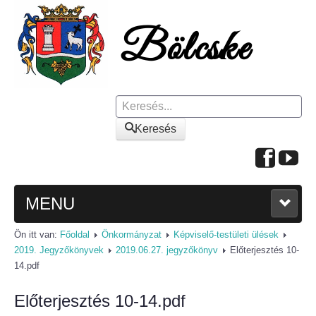
Keresés
Keresés
MENU
Ön itt van:
Főoldal
Önkormányzat
Képviselő-testületi ülések
FŐOLDAL
2019. Jegyzőkönyvek
2019.06.27. jegyzőkönyv
Előterjesztés 10-
14.pdf
A KÖZSÉGRŐL
Előterjesztés 10-14.pdf
Polgármesteri köszöntő