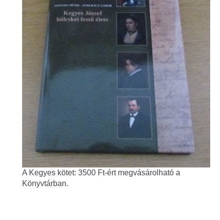
Fogorvos
Védőnői szolgálat
Központi orvosi ügyelet
Alapszolgáltatási Központ
Kultúra
IKSZT - Integrált Közösségi és Szolgáltató Tér
Rendezvényház
A Kegyes kötet: 3500 Ft-ért megvásárolható a
Könyvtár
Könyvtárban.
Rákóczi Mozi