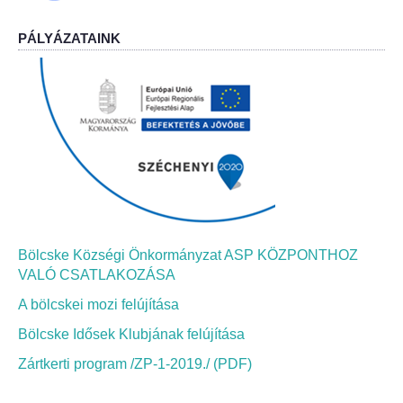
PÁLYÁZATAINK
Bölcskei Néptánc Egyesület
Bölcskei Polgárőrség
Bölcskei Klímakör
HIVATAL
Szervezeti felépítés
Bölcske Községi Önkormányzat ASP KÖZPONTHOZ
Dokumentumok
VALÓ CSATLAKOZÁSA
A bölcskei mozi felújítása
Nyomtatványok
Bölcske Idősek Klubjának felújítása
Szabályzatok
Zártkerti program /ZP-1-2019./ (PDF)