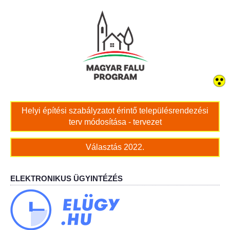
Bölcskei női kar
Bölcskei Rákóczi Horgász Egyesület
Bölcskei Sportegyesület
Bölcskei Sólymok Íjász Baráti Kör
Helyi építési szabályzatot érintő településrendezési
terv módosítása - tervezet
Amatőr Színjátszó Társulat Egyesület
Választás 2022.
Múló Évek Nyugdíjas Klub
Katolikus Egyház
ELEKTRONIKUS ÜGYINTÉZÉS
Bölcskei Borbarát Egyesültet Klub
Bölcskei Önkéntes Tűzoltó Egyesület