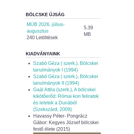
BÖLCSKE ÚJSÁG
MÚB 2026. július-
5.39
augusztus
MB
240 Letöltések
KIADVÁNYAINK
Szabó Géza ( szerk.), Bölcskei
tanulmányok I (1994)
Szabó Géza ( szerk.), Bölcskei
tanulmányok II (1994)
Gaál Attila (szerk.), A bölcskei
kikötőerőd: Római kori feliratok
és leletek a Dunából
(Szekszárd, 2009)
Havassy Péter- Pongrácz
Gábor: Kegyes József bölcskei
festő élete (2015)