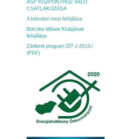
ASP KÖZPONTHOZ VALÓ
CSATLAKOZÁSA
A bölcskei mozi felújítása
Bölcske Idősek Klubjának
felújítása
Zártkerti program /ZP-1-2019./
(PDF)