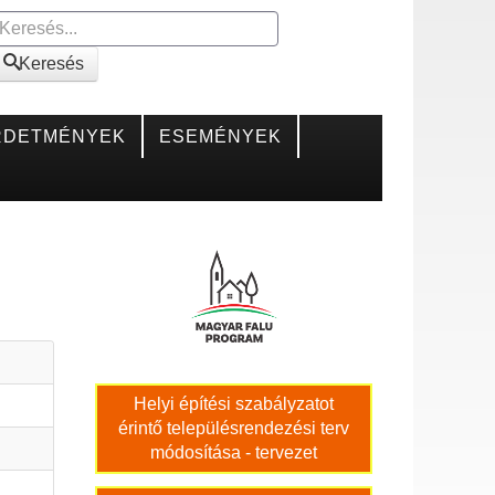
Keresés
Keresés
RDETMÉNYEK
ESEMÉNYEK
Helyi építési szabályzatot
érintő településrendezési terv
módosítása - tervezet