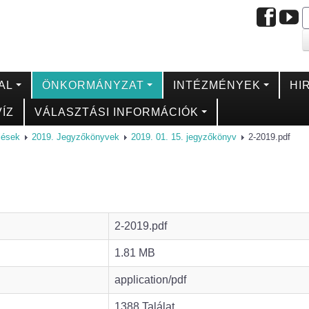
AL
ÖNKORMÁNYZAT
INTÉZMÉNYEK
HI
ÍZ
VÁLASZTÁSI INFORMÁCIÓK
ülések
2019. Jegyzőkönyvek
2019. 01. 15. jegyzőkönyv
2-2019.pdf
2-2019.pdf
1.81 MB
application/pdf
1388 Találat