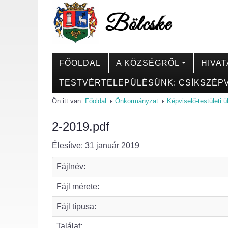
FŐOLDAL
A KÖZSÉGRŐL
HIVAT
TESTVÉRTELEPÜLÉSÜNK: CSÍKSZÉPV
Ön itt van:
Főoldal
Önkormányzat
Képviselő-testületi 
2-2019.pdf
Élesítve: 31 január 2019
Fájlnév:
Fájl mérete:
Fájl típusa:
Találat: