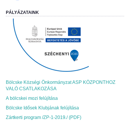
PÁLYÁZATAINK
Bölcskei Néptánc Egyesület
Bölcskei Polgárőrség
Bölcskei Klímakör
HIVATAL
Szervezeti felépítés
Bölcske Községi Önkormányzat ASP KÖZPONTHOZ
Dokumentumok
VALÓ CSATLAKOZÁSA
A bölcskei mozi felújítása
Nyomtatványok
Bölcske Idősek Klubjának felújítása
Szabályzatok
Zártkerti program /ZP-1-2019./ (PDF)