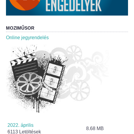
Roma Nemzetiségi Önkormányzat ülések
Rendeletek
MOZIMŰSOR
Polgármesteri normatív határozatok
Online jegyrendelés
Önkormányzati támogatások
Szabályzatok
Pályázatok
Közbeszerzések
Szerződések
Közadat
2022. április
8.68 MB
6113 Letöltések