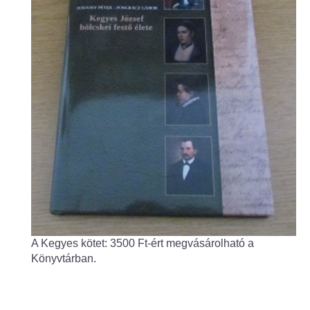
Fogorvos
Védőnői szolgálat
Központi orvosi ügyelet
Alapszolgáltatási Központ
Kultúra
IKSZT - Integrált Közösségi és Szolgáltató Tér
Rendezvényház
A Kegyes kötet: 3500 Ft-ért megvásárolható a
Könyvtár
Könyvtárban.
Rákóczi Mozi