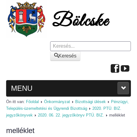
Keresés
Keresés
MENU
Ön itt van:
Főoldal
Önkormányzat
Bizottsági ülések
Pénzügyi,
FŐOLDAL
Település-üzemeltetési és Ügyrendi Bizottság
2020. PTÜ. BIZ.
jegyzőkönyvek
2020. 06. 22. jegyzőkönyv PTÜ. BIZ.
melléklet
A KÖZSÉGRŐL
melléklet
Polgármesteri köszöntő