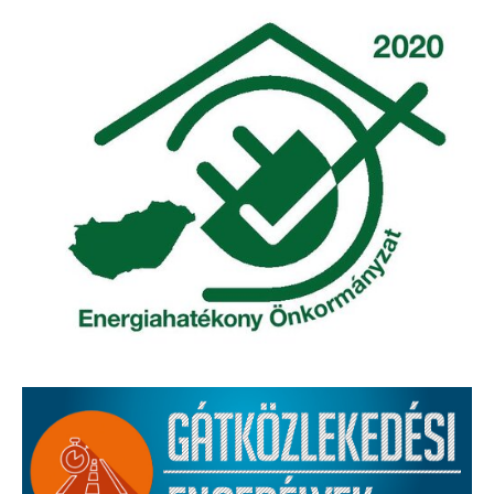
Elérhetőség
ÖNKORMÁNYZAT
Képviselő-testület
Képviselő-testületi ülések
Bizottságok
Bizottsági ülések
A helyi választási bizottság
A helyi választási bizottság határozatai
Roma Nemzetiségi Önkormányzat