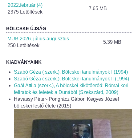
Helyi Esélyegyenlőség Program
2022.február (4)
7.65 MB
2375 Letöltések
Alapítványok
BÖLCSKE ÚJSÁG
Helyi Építési Szabályzat
MÚB 2026. július-augusztus
5.39 MB
250 Letöltések
INTÉZMÉNYEK
KIADVÁNYAINK
Bölcskei Mesevár Óvoda és Bölcsőde
Szabó Géza ( szerk.), Bölcskei tanulmányok I (1994)
Óvodakert
Szabó Géza ( szerk.), Bölcskei tanulmányok II (1994)
Gaál Attila (szerk.), A bölcskei kikötőerőd: Római kori
feliratok és leletek a Dunából (Szekszárd, 2009)
Egészségügy
Havassy Péter- Pongrácz Gábor: Kegyes József
bölcskei festő élete (2015)
Háziorvos
Gyermekorvos