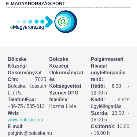
Körzeti megbízott
E-MAGYARORSZÁG PONT
HIRDETMÉNYEK
ESEMÉNYEK
TESTVÉRTELEPÜLÉSÜNK:
CSÍKSZÉPVÍZ
Bölcske
Bölcske
Polgármesteri
Községi
Községi
Hivatal
Önkormányzat
Önkormányzat
ügyfélfogadási
VÁLASZTÁSI INFORMÁCIÓK
Cím:
7025
és
rend:
Bölcske, Kossuth
Költségvetési
Hétfő:
8.00 -
Választási szervek
L. út 5.
Szervei DPO
12.00 h
Telefon/Fax:
felelőse:
Kedd:
nincs
Választási ügyintézés
+36-75 / 535-012
Kozma Lívia
ügyfélfogadás
Web:
Szerda:
13.00 -
2024. évi általános választások
www.bolcske.hu
16.00 h
E-mail:
Csütörtök:
13.00
polghiv@bolcske.hu
- 16.00 h
Választópolgároknak