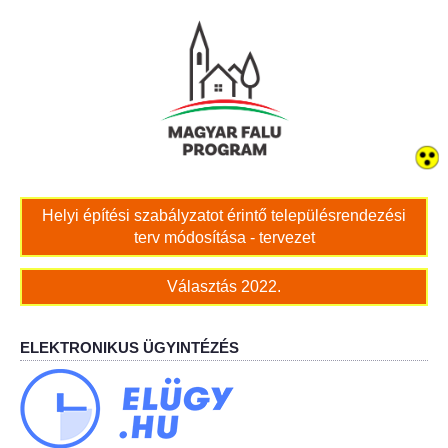
Bölcskei női kar
Bölcskei Rákóczi Horgász Egyesület
Bölcskei Sportegyesület
Bölcskei Sólymok Íjász Baráti Kör
Helyi építési szabályzatot érintő településrendezési
terv módosítása - tervezet
Amatőr Színjátszó Társulat Egyesület
Választás 2022.
Múló Évek Nyugdíjas Klub
Katolikus Egyház
ELEKTRONIKUS ÜGYINTÉZÉS
Bölcskei Borbarát Egyesültet Klub
Bölcskei Önkéntes Tűzoltó Egyesület