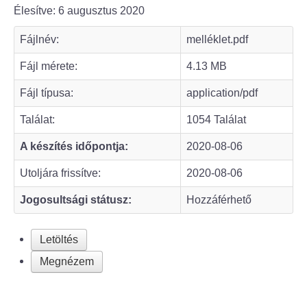
Élesítve: 6 augusztus 2020
Bölcske település
Fájlnév:
melléklet.pdf
Bölcske történelme
Fájl mérete:
4.13 MB
Fájl típusa:
application/pdf
Mi újság Bölcskén?
Találat:
1054 Találat
Értéktár bizottság
A készítés időpontja:
2020-08-06
Turizmus
Utoljára frissítve:
2020-08-06
Jogosultsági státusz:
Hozzáférhető
Látnivalók
Szállások
Letöltés
Megnézem
Egyházak, civilek
Református Egyház