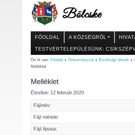
FŐOLDAL
A KÖZSÉGRŐL
HIVAT
TESTVÉRTELEPÜLÉSÜNK: CSÍKSZÉPV
Ön itt van:
Főoldal
Önkormányzat
Bizottsági ülések
Melléklet
Melléklet
Élesítve: 12 február 2020
Fájlnév:
Fájl mérete:
Fájl típusa: