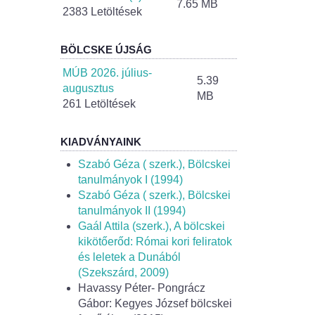
7.65 MB
2383 Letöltések
BÖLCSKE ÚJSÁG
MÚB 2026. július-
5.39
augusztus
MB
261 Letöltések
KIADVÁNYAINK
Szabó Géza ( szerk.), Bölcskei
tanulmányok I (1994)
Szabó Géza ( szerk.), Bölcskei
tanulmányok II (1994)
Gaál Attila (szerk.), A bölcskei
kikötőerőd: Római kori feliratok
és leletek a Dunából
(Szekszárd, 2009)
Havassy Péter- Pongrácz
Gábor: Kegyes József bölcskei