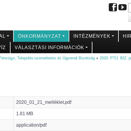
AL
ÖNKORMÁNYZAT
INTÉZMÉNYEK
HI
ÍZ
VÁLASZTÁSI INFORMÁCIÓK
Pénzügyi, Település-üzemeltetési és Ügyrendi Bizottság
2020. PTÜ. BIZ. 
2020_01_21_melléklet.pdf
1.81 MB
application/pdf