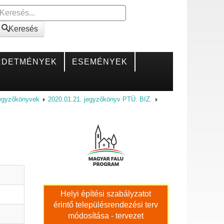
Keresés
Keresés
RDETMÉNYEK
ESEMÉNYEK
jegyzőkönyvek
2020.01.21. jegyzőkönyv PTÜ. BIZ.
Helyi építési szabályzatot
érintő településrendezési terv
módosítása - tervezet