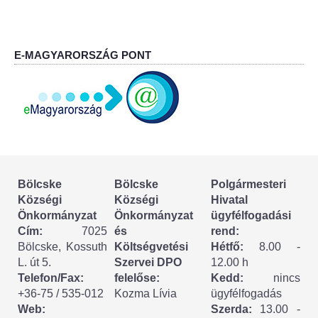
Körzeti megbízott
HIRDETMÉNYEK
E-MAGYARORSZÁG PONT
ESEMÉNYEK
TESTVÉRTELEPÜLÉSÜNK:
CSÍKSZÉPVÍZ
VÁLASZTÁSI INFORMÁCIÓK
Bölcske
Bölcske
Polgármesteri
Községi
Községi
Hivatal
Választási szervek
Önkormányzat
Önkormányzat
ügyfélfogadási
Cím:
7025
és
rend:
Választási ügyintézés
Bölcske, Kossuth
Költségvetési
Hétfő:
8.00 -
L. út 5.
Szervei DPO
12.00 h
2024. évi általános választások
Telefon/Fax:
felelőse:
Kedd:
nincs
+36-75 / 535-012
Kozma Lívia
ügyfélfogadás
Web:
Szerda:
13.00 -
Választópolgároknak