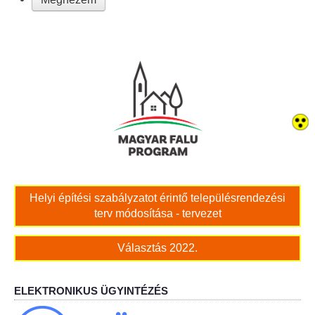
Bölcskei női kar
Bölcskei Rákóczi Horgász Egyesület
Bölcskei Sportegyesület
Bölcskei Sólymok Íjász Baráti Kör
Amatőr Színjátszó Társulat Egyesület
Helyi építési szabályzatot érintő településrendezési
Múló Évek Nyugdíjas Klub
terv módosítása - tervezet
Katolikus Egyház
Választás 2022.
Bölcskei Borbarát Egyesültet Klub
ELEKTRONIKUS ÜGYINTÉZÉS
Bölcskei Önkéntes Tűzoltó Egyesület