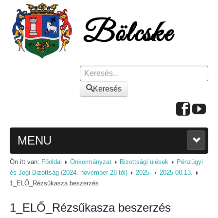
Keresés
Keresés
MENU
Ön itt van:
Főoldal
Önkormányzat
Bizottsági ülések
Pénzügyi
FŐOLDAL
és Jogi Bizottság (2024. november 28-tól)
2025.
2025.08.13.
1_ELŐ_Rézsűkasza beszerzés
A KÖZSÉGRŐL
1_ELŐ_Rézsűkasza beszerzés
Polgármesteri köszöntő