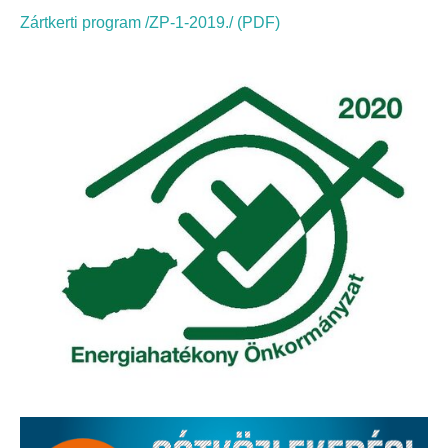
Elérhetőség
Zártkerti program /ZP-1-2019./ (PDF)
ÖNKORMÁNYZAT
Képviselő-testület
Képviselő-testületi ülések
Bizottságok
Bizottsági ülések
A helyi választási bizottság
A helyi választási bizottság határozatai
Roma Nemzetiségi Önkormányzat