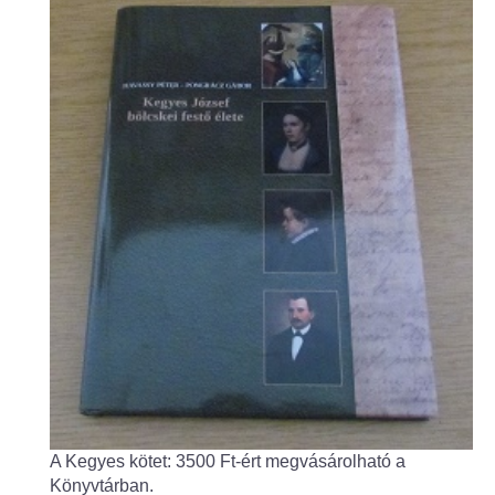
Fogorvos
Védőnői szolgálat
Központi orvosi ügyelet
Alapszolgáltatási Központ
Kultúra
IKSZT - Integrált Közösségi és Szolgáltató Tér
Rendezvényház
Könyvtár
Rákóczi Mozi
A Kegyes kötet: 3500 Ft-ért megvásárolható a
Könyvtárban.