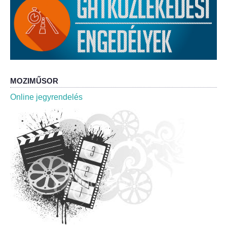
Roma Nemzetiségi Önkormányzat ülések
Rendeletek
Polgármesteri normatív határozatok
Önkormányzati támogatások
MOZIMŰSOR
Online jegyrendelés
Szabályzatok
Pályázatok
Közbeszerzések
Szerződések
Közadat