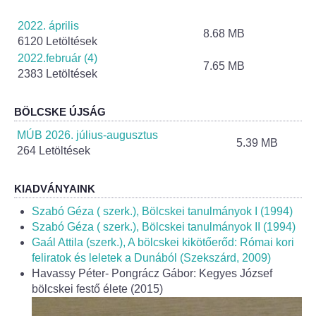
Helyi Esélyegyenlőség Program
2022. április
8.68 MB
Alapítványok
6120 Letöltések
2022.február (4)
7.65 MB
Helyi Építési Szabályzat
2383 Letöltések
INTÉZMÉNYEK
BÖLCSKE ÚJSÁG
MÚB 2026. július-augusztus
5.39 MB
Bölcskei Mesevár Óvoda és Bölcsőde
264 Letöltések
Óvodakert
KIADVÁNYAINK
Szabó Géza ( szerk.), Bölcskei tanulmányok I (1994)
Egészségügy
Szabó Géza ( szerk.), Bölcskei tanulmányok II (1994)
Gaál Attila (szerk.), A bölcskei kikötőerőd: Római kori
Háziorvos
feliratok és leletek a Dunából (Szekszárd, 2009)
Havassy Péter- Pongrácz Gábor: Kegyes József
Gyermekorvos
bölcskei festő élete (2015)