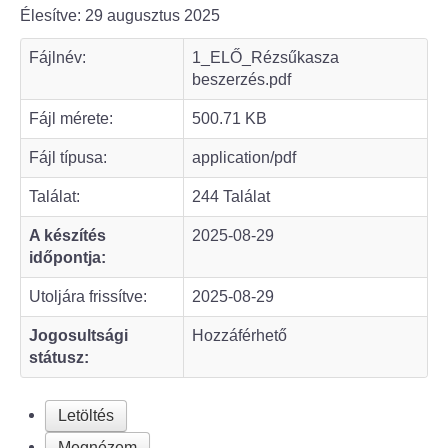
Élesítve: 29 augusztus 2025
Bölcske település
Fájlnév:
1_ELŐ_Rézsűkasza
beszerzés.pdf
Bölcske történelme
Fájl mérete:
500.71 KB
Mi újság Bölcskén?
Fájl típusa:
application/pdf
Értéktár bizottság
Találat:
244 Találat
A készítés
2025-08-29
Turizmus
időpontja:
Látnivalók
Utoljára frissítve:
2025-08-29
Jogosultsági
Hozzáférhető
Szállások
státusz:
Egyházak, civilek
Letöltés
Református Egyház
Megnézem