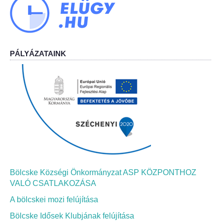
Bölcskei Néptánc Egyesület
Bölcskei Polgárőrség
PÁLYÁZATAINK
Bölcskei Klímakör
HIVATAL
Szervezeti felépítés
Dokumentumok
Nyomtatványok
Bölcske Községi Önkormányzat ASP KÖZPONTHOZ
VALÓ CSATLAKOZÁSA
Szabályzatok
A bölcskei mozi felújítása
Bölcske Idősek Klubjának felújítása