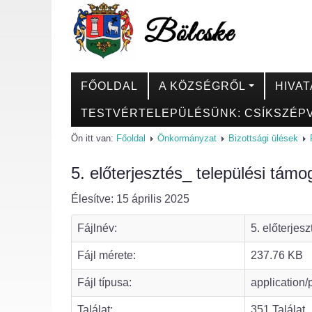
FŐOLDAL
A KÖZSÉGRŐL
HIVAT
TESTVÉRTELEPÜLÉSÜNK: CSÍKSZÉPV
Ön itt van:
Főoldal
Önkormányzat
Bizottsági ülések
5. előterjesztés_ települési tám
Élesítve: 15 április 2025
Fájlnév:
5. előterjes
Fájl mérete:
237.76 KB
Fájl típusa:
application/
Találat:
351 Találat