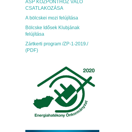
ASP KÖZPONTHOZ VALÓ
CSATLAKOZÁSA
A bölcskei mozi felújítása
Bölcske Idősek Klubjának
felújítása
Zártkerti program /ZP-1-2019./
(PDF)