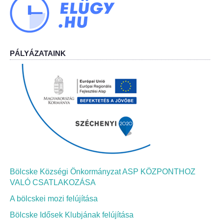
Bölcskei Néptánc Egyesület
Bölcskei Polgárőrség
PÁLYÁZATAINK
Bölcskei Klímakör
HIVATAL
Szervezeti felépítés
Dokumentumok
Nyomtatványok
Bölcske Községi Önkormányzat ASP KÖZPONTHOZ
VALÓ CSATLAKOZÁSA
Szabályzatok
A bölcskei mozi felújítása
Bölcske Idősek Klubjának felújítása