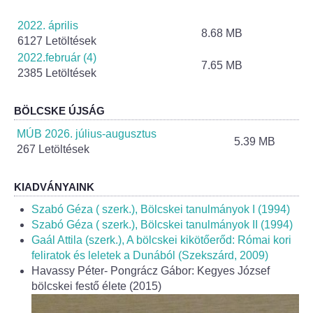
Helyi Esélyegyenlőség Program
2022. április
8.68 MB
Alapítványok
6127 Letöltések
2022.február (4)
7.65 MB
Helyi Építési Szabályzat
2385 Letöltések
INTÉZMÉNYEK
BÖLCSKE ÚJSÁG
MÚB 2026. július-augusztus
5.39 MB
Bölcskei Mesevár Óvoda és Bölcsőde
267 Letöltések
Óvodakert
KIADVÁNYAINK
Szabó Géza ( szerk.), Bölcskei tanulmányok I (1994)
Egészségügy
Szabó Géza ( szerk.), Bölcskei tanulmányok II (1994)
Gaál Attila (szerk.), A bölcskei kikötőerőd: Római kori
Háziorvos
feliratok és leletek a Dunából (Szekszárd, 2009)
Havassy Péter- Pongrácz Gábor: Kegyes József
Gyermekorvos
bölcskei festő élete (2015)