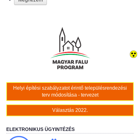
Bölcskei női kar
Bölcskei Rákóczi Horgász Egyesület
Bölcskei Sportegyesület
Bölcskei Sólymok Íjász Baráti Kör
Amatőr Színjátszó Társulat Egyesület
Helyi építési szabályzatot érintő településrendezési
Múló Évek Nyugdíjas Klub
terv módosítása - tervezet
Katolikus Egyház
Választás 2022.
Bölcskei Borbarát Egyesültet Klub
ELEKTRONIKUS ÜGYINTÉZÉS
Bölcskei Önkéntes Tűzoltó Egyesület