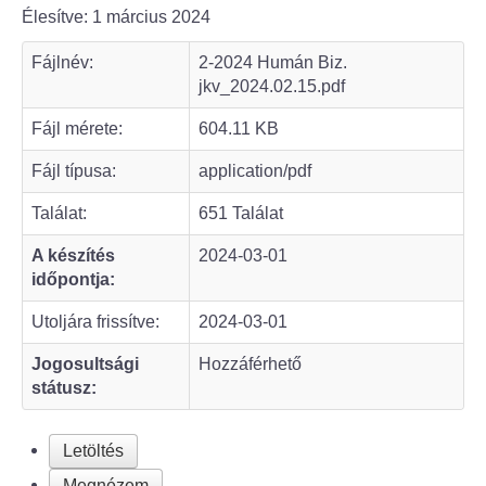
Élesítve: 1 március 2024
Bölcske település
Fájlnév:
2-2024 Humán Biz.
jkv_2024.02.15.pdf
Bölcske történelme
Fájl mérete:
604.11 KB
Mi újság Bölcskén?
Fájl típusa:
application/pdf
Értéktár bizottság
Találat:
651 Találat
A készítés
2024-03-01
Turizmus
időpontja:
Látnivalók
Utoljára frissítve:
2024-03-01
Jogosultsági
Hozzáférhető
Szállások
státusz:
Egyházak, civilek
Letöltés
Református Egyház
Megnézem