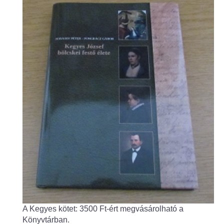
Fogorvos
Védőnői szolgálat
Központi orvosi ügyelet
Alapszolgáltatási Központ
Kultúra
IKSZT - Integrált Közösségi és Szolgáltató Tér
Rendezvényház
Könyvtár
Rákóczi Mozi
A Kegyes kötet: 3500 Ft-ért megvásárolható a
Könyvtárban.