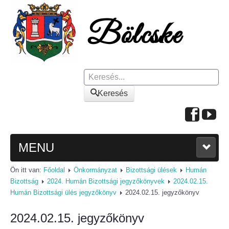
Keresés
Keresés
MENU
Ön itt van:
Főoldal
Önkormányzat
Bizottsági ülések
Humán
FŐOLDAL
Bizottság
2024. Humán Bizottsági jegyzőkönyvek
2024.02.15.
Humán Bizottsági ülés jegyzőkönyv
2024.02.15. jegyzőkönyv
A KÖZSÉGRŐL
2024.02.15. jegyzőkönyv
Polgármesteri köszöntő