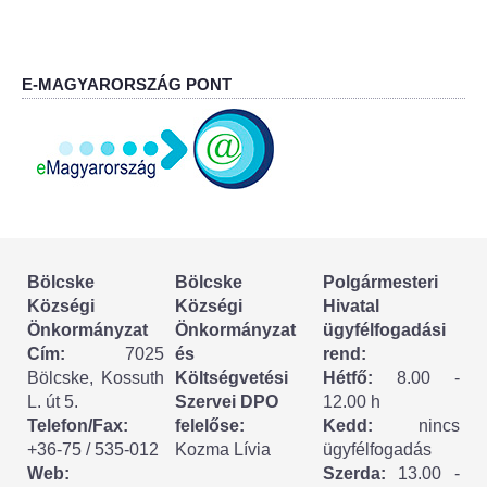
Körzeti megbízott
HIRDETMÉNYEK
E-MAGYARORSZÁG PONT
ESEMÉNYEK
TESTVÉRTELEPÜLÉSÜNK:
CSÍKSZÉPVÍZ
VÁLASZTÁSI INFORMÁCIÓK
Bölcske
Bölcske
Polgármesteri
Községi
Községi
Hivatal
Választási szervek
Önkormányzat
Önkormányzat
ügyfélfogadási
Cím:
7025
és
rend:
Választási ügyintézés
Bölcske, Kossuth
Költségvetési
Hétfő:
8.00 -
L. út 5.
Szervei DPO
12.00 h
2024. évi általános választások
Telefon/Fax:
felelőse:
Kedd:
nincs
+36-75 / 535-012
Kozma Lívia
ügyfélfogadás
Web:
Szerda:
13.00 -
Választópolgároknak