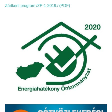
Elérhetőség
Zártkerti program /ZP-1-2019./ (PDF)
ÖNKORMÁNYZAT
Képviselő-testület
Képviselő-testületi ülések
Bizottságok
Bizottsági ülések
A helyi választási bizottság
A helyi választási bizottság határozatai
Roma Nemzetiségi Önkormányzat