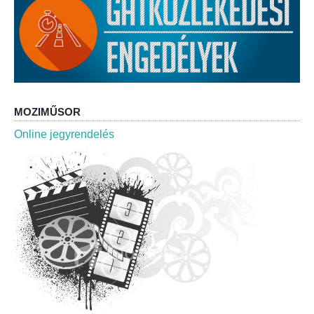
Roma Nemzetiségi Önkormányzat ülések
Rendeletek
Polgármesteri normatív határozatok
Önkormányzati támogatások
MOZIMŰSOR
Online jegyrendelés
Szabályzatok
Pályázatok
Közbeszerzések
Szerződések
Közadat