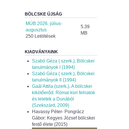
BÖLCSKE ÚJSÁG
MÚB 2026. július-
5.39
augusztus
MB
250 Letöltések
KIADVÁNYAINK
Szabó Géza ( szerk.), Bölcskei
tanulmányok I (1994)
Szabó Géza ( szerk.), Bölcskei
tanulmányok II (1994)
Gaál Attila (szerk.), A bölcskei
kikötőerőd: Római kori feliratok
és leletek a Dunából
(Szekszárd, 2009)
Havassy Péter- Pongrácz
Gábor: Kegyes József bölcskei
festő élete (2015)