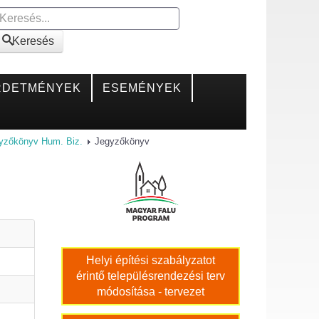
Keresés
Keresés
RDETMÉNYEK
ESEMÉNYEK
gyzőkönyv Hum. Biz.
Jegyzőkönyv
Helyi építési szabályzatot
érintő településrendezési terv
módosítása - tervezet