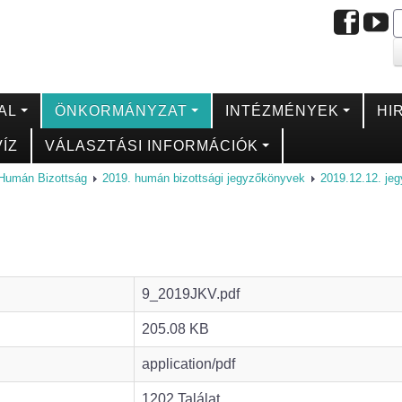
AL
ÖNKORMÁNYZAT
INTÉZMÉNYEK
HI
ÍZ
VÁLASZTÁSI INFORMÁCIÓK
Humán Bizottság
2019. humán bizottsági jegyzőkönyvek
2019.12.12. je
9_2019JKV.pdf
205.08 KB
application/pdf
1202 Találat