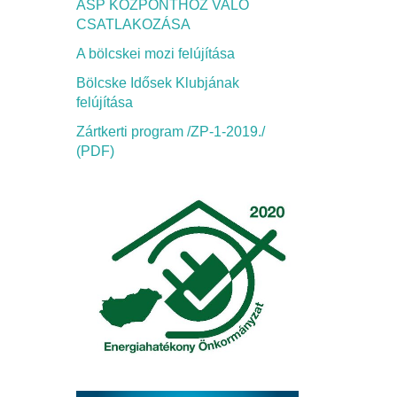
ASP KÖZPONTHOZ VALÓ
CSATLAKOZÁSA
A bölcskei mozi felújítása
Bölcske Idősek Klubjának
felújítása
Zártkerti program /ZP-1-2019./
(PDF)