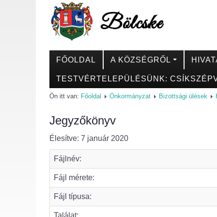
FŐOLDAL
A KÖZSÉGRŐL
HIVAT
TESTVÉRTELEPÜLÉSÜNK: CSÍKSZÉPV
Ön itt van:
Főoldal
Önkormányzat
Bizottsági ülések
Jegyzőkönyv
Élesítve: 7 január 2020
Fájlnév:
Fájl mérete:
Fájl típusa:
Találat: