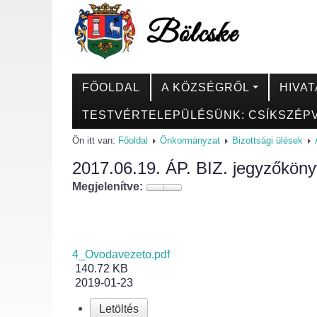
FŐOLDAL
A KÖZSÉGRŐL
HIVAT
TESTVÉRTELEPÜLÉSÜNK: CSÍKSZÉPV
Ön itt van:
Főoldal
Önkormányzat
Bizottsági ülések
2017.06.19. ÁP. BIZ. jegyzőköny
Megjelenítve:
4_Ovodavezeto.pdf
140.72 KB
2019-01-23
Letöltés