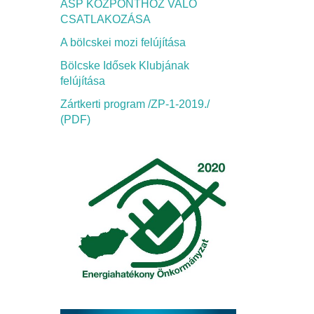
ASP KÖZPONTHOZ VALÓ
CSATLAKOZÁSA
A bölcskei mozi felújítása
Bölcske Idősek Klubjának
felújítása
Zártkerti program /ZP-1-2019./
(PDF)