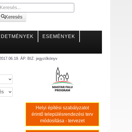
Keresés
Keresés
RDETMÉNYEK
ESEMÉNYEK
2017.06.19. ÁP. BIZ. jegyzőkönyv
Helyi építési szabályzatot
érintő településrendezési terv
módosítása - tervezet