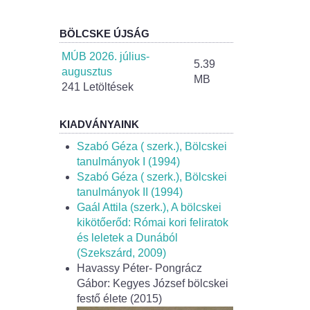
BÖLCSKE ÚJSÁG
MÚB 2026. július-
5.39
augusztus
MB
241 Letöltések
KIADVÁNYAINK
Szabó Géza ( szerk.), Bölcskei
tanulmányok I (1994)
Szabó Géza ( szerk.), Bölcskei
tanulmányok II (1994)
Gaál Attila (szerk.), A bölcskei
kikötőerőd: Római kori feliratok
és leletek a Dunából
(Szekszárd, 2009)
Havassy Péter- Pongrácz
Gábor: Kegyes József bölcskei
festő élete (2015)