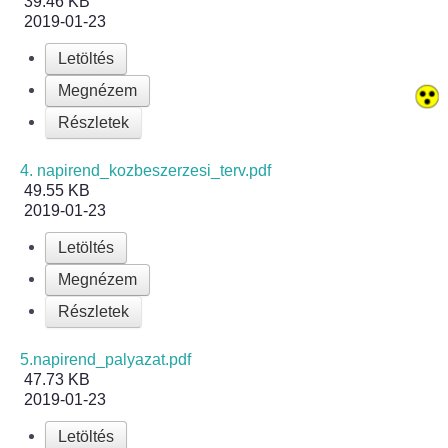
39.46 KB
2019-01-23
Bölcskei Néptánc Egyesület
Letöltés
Megnézem
Bölcskei Polgárőrség
Részletek
Bölcskei Klímakör
4. napirend_kozbeszerzesi_terv.pdf
49.55 KB
HIVATAL
2019-01-23
Szervezeti felépítés
Letöltés
Megnézem
Dokumentumok
Részletek
Nyomtatványok
5.napirend_palyazat.pdf
47.73 KB
Szabályzatok
2019-01-23
Letöltés