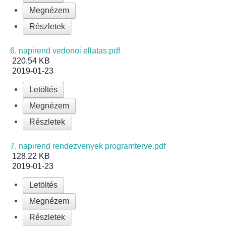
Elérhetőség
Megnézem
ÖNKORMÁNYZAT
Részletek
Képviselő-testület
6. napirend vedonoi ellatas.pdf
220.54 KB
2019-01-23
Képviselő-testületi ülések
Letöltés
Bizottságok
Megnézem
Részletek
Bizottsági ülések
7. napirend rendezvenyek programterve.pdf
A helyi választási bizottság
128.22 KB
2019-01-23
A helyi választási bizottság határozatai
Letöltés
Megnézem
Roma Nemzetiségi Önkormányzat
Részletek