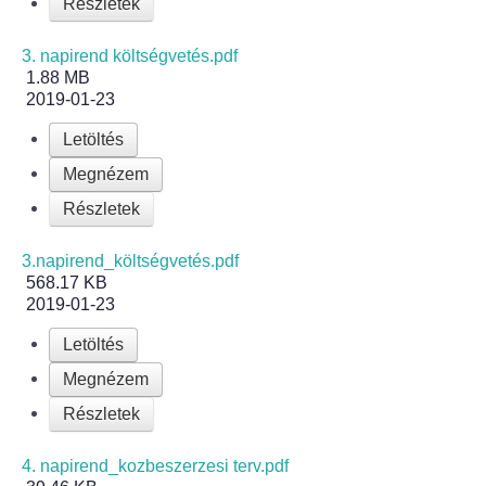
Részletek
Bölcskei női kar
3. napirend költségvetés.pdf
1.88 MB
2019-01-23
Bölcskei Rákóczi Horgász Egyesület
Letöltés
Bölcskei Sportegyesület
Megnézem
Részletek
Bölcskei Sólymok Íjász Baráti Kör
3.napirend_költségvetés.pdf
Amatőr Színjátszó Társulat Egyesület
568.17 KB
2019-01-23
Múló Évek Nyugdíjas Klub
Letöltés
Katolikus Egyház
Megnézem
Részletek
Bölcskei Borbarát Egyesültet Klub
4. napirend_kozbeszerzesi terv.pdf
Bölcskei Önkéntes Tűzoltó Egyesület