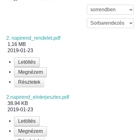
Bölcske település
Bölcske történelme
2. napirend_rendelet.pdf
1.16 MB
Mi újság Bölcskén?
2019-01-23
Értéktár bizottság
Letöltés
Megnézem
Turizmus
Részletek
Látnivalók
2.napirend_eloterjesztes.pdf
38.94 KB
Szállások
2019-01-23
Letöltés
Egyházak, civilek
Megnézem
Református Egyház