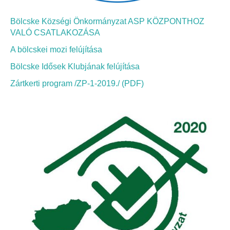
Fogorvos
Bölcske Községi Önkormányzat ASP KÖZPONTHOZ
Védőnői szolgálat
VALÓ CSATLAKOZÁSA
A bölcskei mozi felújítása
Központi orvosi ügyelet
Bölcske Idősek Klubjának felújítása
Alapszolgáltatási Központ
Zártkerti program /ZP-1-2019./ (PDF)
Kultúra
IKSZT - Integrált Közösségi és Szolgáltató Tér
Rendezvényház
Könyvtár
Rákóczi Mozi