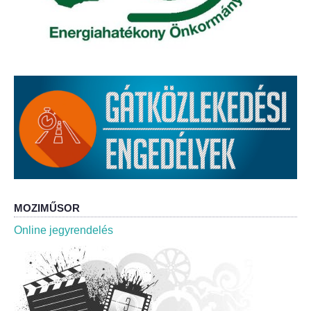
Körzeti megbízott
HIRDETMÉNYEK
ESEMÉNYEK
TESTVÉRTELEPÜLÉSÜNK:
CSÍKSZÉPVÍZ
VÁLASZTÁSI INFORMÁCIÓK
Választási szervek
MOZIMŰSOR
Online jegyrendelés
Választási ügyintézés
2024. évi általános választások
Választópolgároknak