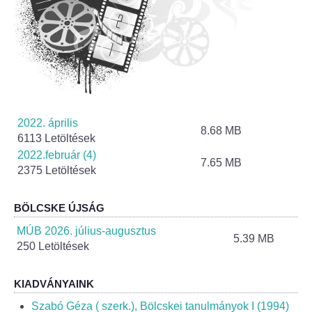
Jelölteknek
Korábbi választások
Az országgyűlési képviselők 2026. április 12-i ált
2022. április
8.68 MB
6113 Letöltések
2022.február (4)
7.65 MB
2375 Letöltések
BÖLCSKE ÚJSÁG
MÚB 2026. július-augusztus
5.39 MB
250 Letöltések
KIADVÁNYAINK
Szabó Géza ( szerk.), Bölcskei tanulmányok I (1994)