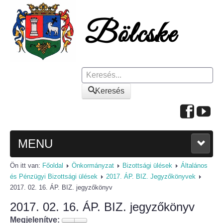
Keresés
Keresés
MENU
Ön itt van:
Főoldal
Önkormányzat
Bizottsági ülések
Általános
FŐOLDAL
és Pénzügyi Bizottsági ülések
2017. ÁP. BIZ. Jegyzőkönyvek
2017. 02. 16. ÁP. BIZ. jegyzőkönyv
A KÖZSÉGRŐL
2017. 02. 16. ÁP. BIZ. jegyzőkönyv
Polgármesteri köszöntő
Megjelenítve: