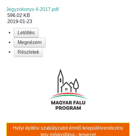
Roma Nemzetiségi Önkormányzat ülések
Jegyzokonyv 4-2017.pdf
596.02 KB
Rendeletek
2019-01-23
Polgármesteri normatív határozatok
Letöltés
Megnézem
Önkormányzati támogatások
Részletek
Szabályzatok
Pályázatok
Közbeszerzések
Szerződések
Közadat
Helyi építési szabályzatot érintő településrendezési
terv módosítása - tervezet