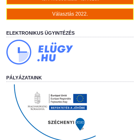
Helyi Esélyegyenlőség Program
Választás 2022.
Alapítványok
Helyi Építési Szabályzat
ELEKTRONIKUS ÜGYINTÉZÉS
INTÉZMÉNYEK
Bölcskei Mesevár Óvoda és Bölcsőde
PÁLYÁZATAINK
Óvodakert
Egészségügy
Háziorvos
Gyermekorvos