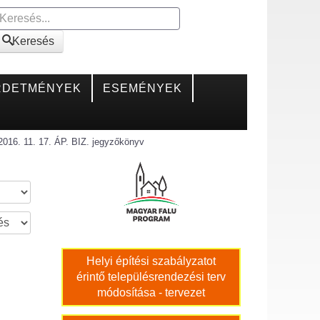
Keresés
Keresés
RDETMÉNYEK
ESEMÉNYEK
2016. 11. 17. ÁP. BIZ. jegyzőkönyv
Helyi építési szabályzatot
érintő településrendezési terv
módosítása - tervezet