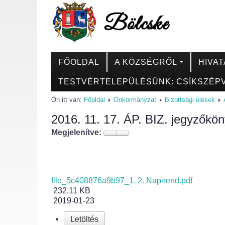
FŐOLDAL
A KÖZSÉGRŐL
HIVAT
TESTVÉRTELEPÜLÉSÜNK: CSÍKSZÉPV
Ön itt van:
Főoldal
Önkormányzat
Bizottsági ülések
2016. 11. 17. ÁP. BIZ. jegyzőkö
Megjelenítve:
file_5c408876a9b97_1. 2. Napirend.pdf
232.11 KB
2019-01-23
Letöltés