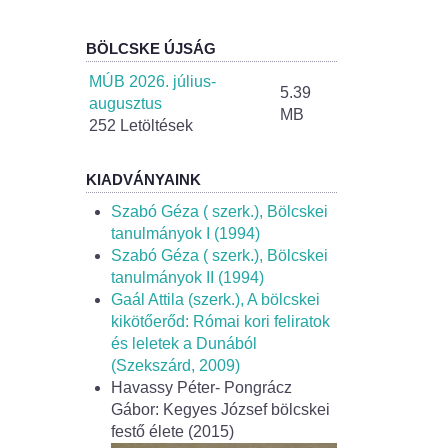
BÖLCSKE ÚJSÁG
MÚB 2026. július-
5.39
augusztus
MB
252 Letöltések
KIADVÁNYAINK
Szabó Géza ( szerk.), Bölcskei
tanulmányok I (1994)
Szabó Géza ( szerk.), Bölcskei
tanulmányok II (1994)
Gaál Attila (szerk.), A bölcskei
kikötőerőd: Római kori feliratok
és leletek a Dunából
(Szekszárd, 2009)
Havassy Péter- Pongrácz
Gábor: Kegyes József bölcskei
festő élete (2015)