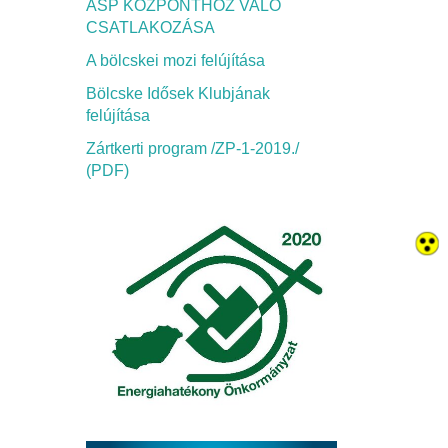
ASP KÖZPONTHOZ VALÓ
CSATLAKOZÁSA
A bölcskei mozi felújítása
Bölcske Idősek Klubjának
felújítása
Zártkerti program /ZP-1-2019./
(PDF)