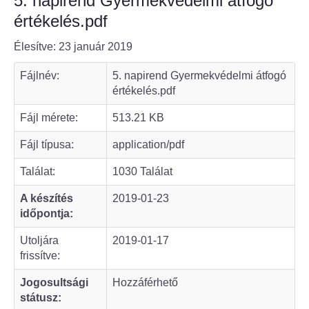
5. napirend Gyermekvédelmi átfogó
értékelés.pdf
Bölcske település
Élesítve: 23 január 2019
Bölcske történelme
Fájlnév:
5. napirend Gyermekvédelmi átfogó
értékelés.pdf
Mi újság Bölcskén?
Fájl mérete:
513.21 KB
Értéktár bizottság
Fájl típusa:
application/pdf
Turizmus
Találat:
1030 Találat
A készítés
2019-01-23
Látnivalók
időpontja:
Szállások
Utoljára
2019-01-17
frissítve:
Egyházak, civilek
Jogosultsági
Hozzáférhető
státusz:
Református Egyház