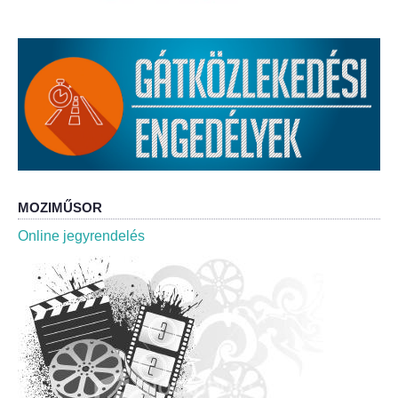
Roma Nemzetiségi Önkormányzat ülések
Rendeletek
Polgármesteri normatív határozatok
Önkormányzati támogatások
Szabályzatok
MOZIMŰSOR
Pályázatok
Online jegyrendelés
Közbeszerzések
Szerződések
Közadat