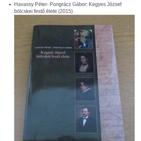
Fogorvos
Havassy Péter- Pongrácz Gábor: Kegyes József
bölcskei festő élete (2015)
Védőnői szolgálat
Központi orvosi ügyelet
Alapszolgáltatási Központ
Kultúra
IKSZT - Integrált Közösségi és Szolgáltató Tér
Rendezvényház
Könyvtár
Rákóczi Mozi