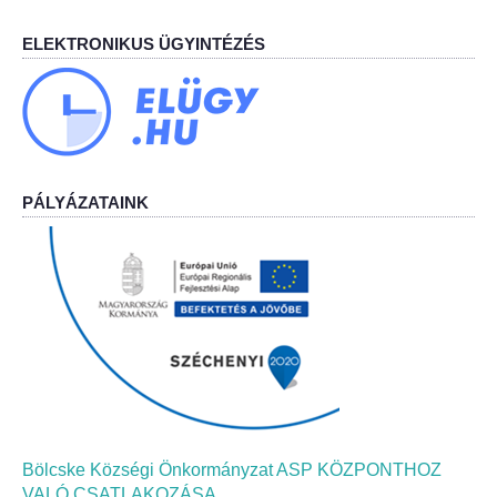
ELEKTRONIKUS ÜGYINTÉZÉS
Bölcskei Néptánc Egyesület
Bölcskei Polgárőrség
Bölcskei Klímakör
PÁLYÁZATAINK
HIVATAL
Szervezeti felépítés
Dokumentumok
Nyomtatványok
Szabályzatok
Bölcske Községi Önkormányzat ASP KÖZPONTHOZ
VALÓ CSATLAKOZÁSA