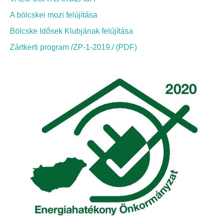
Elérhetőség
A bölcskei mozi felújítása
ÖNKORMÁNYZAT
Bölcske Idősek Klubjának felújítása
Zártkerti program /ZP-1-2019./ (PDF)
Képviselő-testület
Képviselő-testületi ülések
Bizottságok
Bizottsági ülések
A helyi választási bizottság
A helyi választási bizottság határozatai
Roma Nemzetiségi Önkormányzat