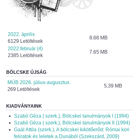
Helyi Esélyegyenlőség Program
Alapítványok
Helyi Építési Szabályzat
2022. április
8.68 MB
6129 Letöltések
INTÉZMÉNYEK
2022.február (4)
7.65 MB
2385 Letöltések
Bölcskei Mesevár Óvoda és Bölcsőde
BÖLCSKE ÚJSÁG
Óvodakert
MÚB 2026. július-augusztus
5.39 MB
269 Letöltések
Egészségügy
KIADVÁNYAINK
Háziorvos
Szabó Géza ( szerk.), Bölcskei tanulmányok I (1994)
Szabó Géza ( szerk.), Bölcskei tanulmányok II (1994)
Gyermekorvos
Gaál Attila (szerk.), A bölcskei kikötőerőd: Római kori
feliratok és leletek a Dunából (Szekszárd, 2009)