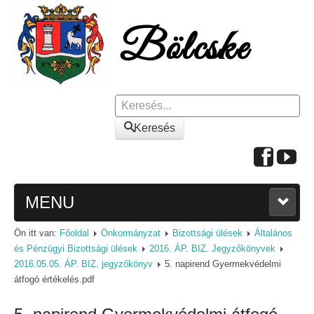
Keresés
Keresés
MENU
Ön itt van:
Főoldal
Önkormányzat
Bizottsági ülések
Általános
FŐOLDAL
és Pénzügyi Bizottsági ülések
2016. ÁP. BIZ. Jegyzőkönyvek
2016.05.05. ÁP. BIZ. jegyzőkönyv
5. napirend Gyermekvédelmi
A KÖZSÉGRŐL
átfogó értékelés.pdf
Polgármesteri köszöntő