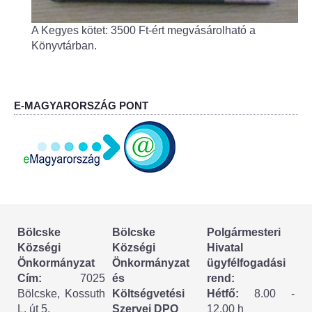
Körzeti megbízott
A Kegyes kötet: 3500 Ft-ért megvásárolható a
HIRDETMÉNYEK
Könyvtárban.
ESEMÉNYEK
E-MAGYARORSZÁG PONT
TESTVÉRTELEPÜLÉSÜNK:
CSÍKSZÉPVÍZ
VÁLASZTÁSI INFORMÁCIÓK
Választási szervek
Bölcske
Bölcske
Polgármesteri
Választási ügyintézés
Községi
Községi
Hivatal
Önkormányzat
Önkormányzat
ügyfélfogadási
2024. évi általános választások
Cím:
7025
és
rend:
Bölcske, Kossuth
Költségvetési
Hétfő:
8.00 -
Választópolgároknak
L. út 5.
Szervei DPO
12.00 h