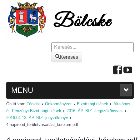
Keresés
Keresés
MENU
Ön itt van:
Főoldal
Önkormányzat
Bizottsági ülések
Általános
FŐOLDAL
és Pénzügyi Bizottsági ülések
2016. ÁP. BIZ. Jegyzőkönyvek
2016.04.13. ÁP. BIZ. jegyzőkönyv
A KÖZSÉGRŐL
4.napirend_területvásárlási_kérelem.pdf
Polgármesteri köszöntő