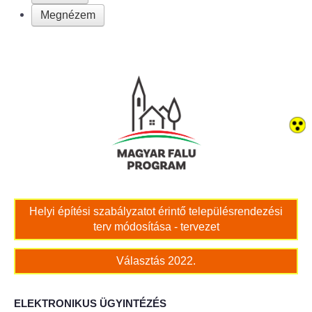
Megnézem
Bölcskei női kar
Bölcskei Rákóczi Horgász Egyesület
Bölcskei Sportegyesület
Bölcskei Sólymok Íjász Baráti Kör
Amatőr Színjátszó Társulat Egyesület
Múló Évek Nyugdíjas Klub
Helyi építési szabályzatot érintő településrendezési
terv módosítása - tervezet
Katolikus Egyház
Választás 2022.
Bölcskei Borbarát Egyesültet Klub
ELEKTRONIKUS ÜGYINTÉZÉS
Bölcskei Önkéntes Tűzoltó Egyesület