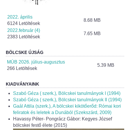
Helyi Esélyegyenlőség Program
Alapítványok
2022. április
8.68 MB
6124 Letöltések
Helyi Építési Szabályzat
2022.február (4)
7.65 MB
2383 Letöltések
INTÉZMÉNYEK
BÖLCSKE ÚJSÁG
Bölcskei Mesevár Óvoda és Bölcsőde
MÚB 2026. július-augusztus
5.39 MB
266 Letöltések
Óvodakert
KIADVÁNYAINK
Egészségügy
Szabó Géza ( szerk.), Bölcskei tanulmányok I (1994)
Szabó Géza ( szerk.), Bölcskei tanulmányok II (1994)
Háziorvos
Gaál Attila (szerk.), A bölcskei kikötőerőd: Római kori
feliratok és leletek a Dunából (Szekszárd, 2009)
Gyermekorvos
Havassy Péter- Pongrácz Gábor: Kegyes József
bölcskei festő élete (2015)