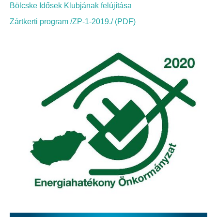
Elérhetőség
Bölcske Idősek Klubjának felújítása
Zártkerti program /ZP-1-2019./ (PDF)
ÖNKORMÁNYZAT
Képviselő-testület
Képviselő-testületi ülések
Bizottságok
Bizottsági ülések
A helyi választási bizottság
A helyi választási bizottság határozatai
Roma Nemzetiségi Önkormányzat