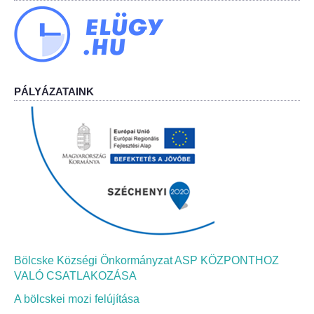
Bölcskei Néptánc Egyesület
Bölcskei Polgárőrség
PÁLYÁZATAINK
Bölcskei Klímakör
HIVATAL
Szervezeti felépítés
Dokumentumok
Nyomtatványok
Bölcske Községi Önkormányzat ASP KÖZPONTHOZ
VALÓ CSATLAKOZÁSA
Szabályzatok
A bölcskei mozi felújítása