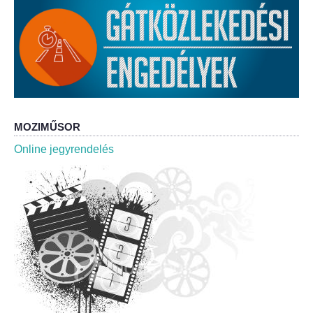
Roma Nemzetiségi Önkormányzat ülések
Rendeletek
Polgármesteri normatív határozatok
Önkormányzati támogatások
MOZIMŰSOR
Szabályzatok
Online jegyrendelés
Pályázatok
Közbeszerzések
Szerződések
Közadat