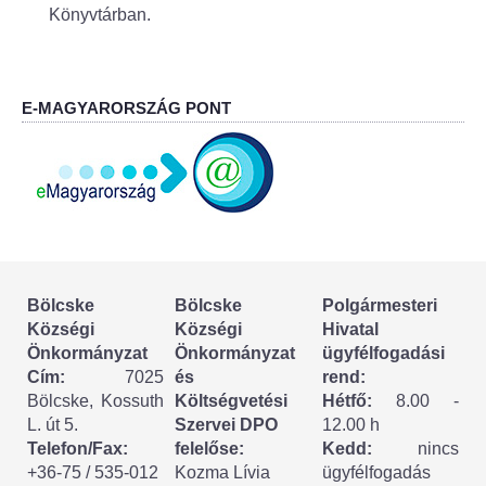
Körzeti megbízott
Könyvtárban.
HIRDETMÉNYEK
E-MAGYARORSZÁG PONT
ESEMÉNYEK
TESTVÉRTELEPÜLÉSÜNK:
CSÍKSZÉPVÍZ
VÁLASZTÁSI INFORMÁCIÓK
Bölcske
Bölcske
Polgármesteri
Választási szervek
Községi
Községi
Hivatal
Önkormányzat
Önkormányzat
ügyfélfogadási
Választási ügyintézés
Cím:
7025
és
rend:
Bölcske, Kossuth
Költségvetési
Hétfő:
8.00 -
2024. évi általános választások
L. út 5.
Szervei DPO
12.00 h
Telefon/Fax:
felelőse:
Kedd:
nincs
+36-75 / 535-012
Kozma Lívia
ügyfélfogadás
Választópolgároknak