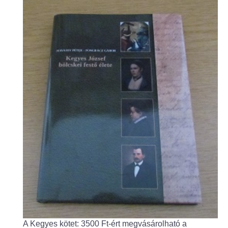
Fogorvos
Védőnői szolgálat
Központi orvosi ügyelet
Alapszolgáltatási Központ
Kultúra
IKSZT - Integrált Közösségi és Szolgáltató Tér
Rendezvényház
Könyvtár
Rákóczi Mozi
A Kegyes kötet: 3500 Ft-ért megvásárolható a