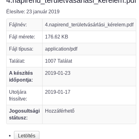
4.napirend_területvásárlási_kérelem.pdf
Élesítve: 23 január 2019
Bölcske település
Fájlnév:
4.napirend_területvásárlási_kérelem.pdf
Bölcske történelme
Fájl mérete:
176.62 KB
Mi újság Bölcskén?
Fájl típusa:
application/pdf
Értéktár bizottság
Találat:
1007 Találat
A készítés
2019-01-23
Turizmus
időpontja:
Látnivalók
Utoljára
2019-01-17
frissítve:
Szállások
Jogosultsági
Hozzáférhető
státusz:
Egyházak, civilek
Letöltés
Református Egyház