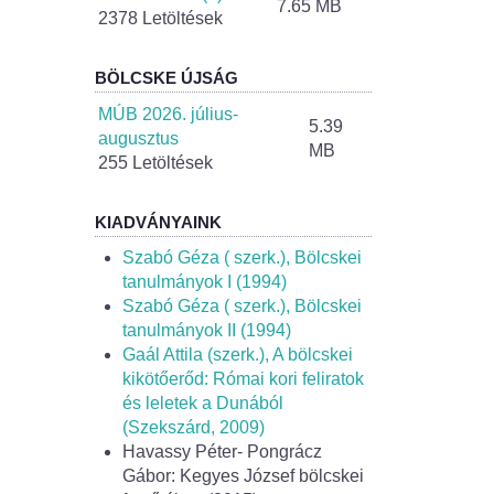
7.65 MB
2378 Letöltések
BÖLCSKE ÚJSÁG
MÚB 2026. július-
5.39
augusztus
MB
255 Letöltések
KIADVÁNYAINK
Szabó Géza ( szerk.), Bölcskei
tanulmányok I (1994)
Szabó Géza ( szerk.), Bölcskei
tanulmányok II (1994)
Gaál Attila (szerk.), A bölcskei
kikötőerőd: Római kori feliratok
és leletek a Dunából
(Szekszárd, 2009)
Havassy Péter- Pongrácz
Gábor: Kegyes József bölcskei