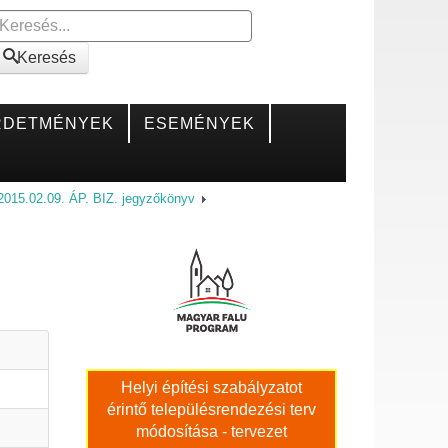
Keresés
Keresés
RDETMÉNYEK
ESEMÉNYEK
2015.02.09. ÁP. BIZ. jegyzőkönyv
Helyi építési szabályzatot
érintő településrendezési terv
módosítása - tervezet