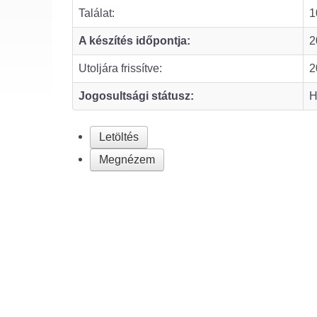
Találat:
1
A készítés időpontja:
2
Utoljára frissítve:
2
Jogosultsági státusz:
H
Letöltés
Megnézem