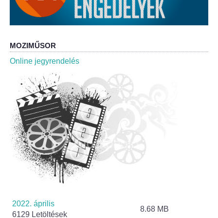
Roma Nemzetiségi Önkormányzat ülések
Rendeletek
MOZIMŰSOR
Polgármesteri normatív határozatok
Online jegyrendelés
Önkormányzati támogatások
Szabályzatok
Pályázatok
Közbeszerzések
Szerződések
Közadat
2022. április
8.68 MB
6129 Letöltések