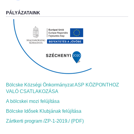
PÁLYÁZATAINK
Bölcskei Néptánc Egyesület
Bölcskei Polgárőrség
Bölcskei Klímakör
HIVATAL
Szervezeti felépítés
Bölcske Községi Önkormányzat ASP KÖZPONTHOZ
Dokumentumok
VALÓ CSATLAKOZÁSA
A bölcskei mozi felújítása
Nyomtatványok
Bölcske Idősek Klubjának felújítása
Szabályzatok
Zártkerti program /ZP-1-2019./ (PDF)