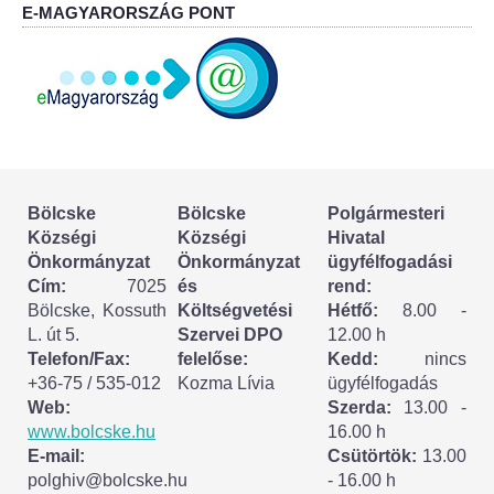
Körzeti megbízott
E-MAGYARORSZÁG PONT
HIRDETMÉNYEK
ESEMÉNYEK
TESTVÉRTELEPÜLÉSÜNK:
CSÍKSZÉPVÍZ
Bölcske
Bölcske
Polgármesteri
Községi
Községi
Hivatal
Önkormányzat
Önkormányzat
ügyfélfogadási
VÁLASZTÁSI INFORMÁCIÓK
Cím:
7025
és
rend:
Bölcske, Kossuth
Költségvetési
Hétfő:
8.00 -
Választási szervek
L. út 5.
Szervei DPO
12.00 h
Telefon/Fax:
felelőse:
Kedd:
nincs
Választási ügyintézés
+36-75 / 535-012
Kozma Lívia
ügyfélfogadás
Web:
Szerda:
13.00 -
2024. évi általános választások
www.bolcske.hu
16.00 h
E-mail:
Csütörtök:
13.00
polghiv@bolcske.hu
- 16.00 h
Választópolgároknak