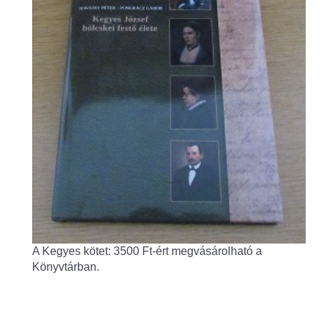
Fogorvos
Védőnői szolgálat
Központi orvosi ügyelet
Alapszolgáltatási Központ
Kultúra
IKSZT - Integrált Közösségi és Szolgáltató Tér
Rendezvényház
A Kegyes kötet: 3500 Ft-ért megvásárolható a
Könyvtár
Könyvtárban.
Rákóczi Mozi