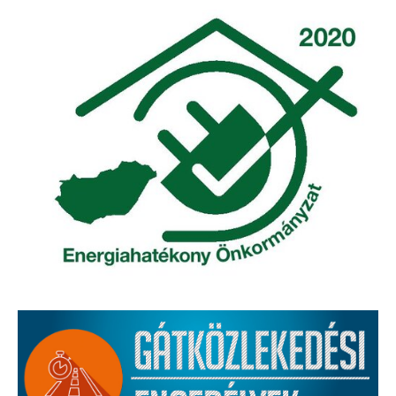
Elérhetőség
ÖNKORMÁNYZAT
Képviselő-testület
Képviselő-testületi ülések
Bizottságok
Bizottsági ülések
A helyi választási bizottság
A helyi választási bizottság határozatai
Roma Nemzetiségi Önkormányzat