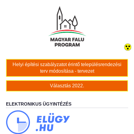
Bölcskei női kar
Bölcskei Rákóczi Horgász Egyesület
Bölcskei Sportegyesület
Bölcskei Sólymok Íjász Baráti Kör
Helyi építési szabályzatot érintő településrendezési
terv módosítása - tervezet
Amatőr Színjátszó Társulat Egyesület
Választás 2022.
Múló Évek Nyugdíjas Klub
Katolikus Egyház
ELEKTRONIKUS ÜGYINTÉZÉS
Bölcskei Borbarát Egyesültet Klub
Bölcskei Önkéntes Tűzoltó Egyesület