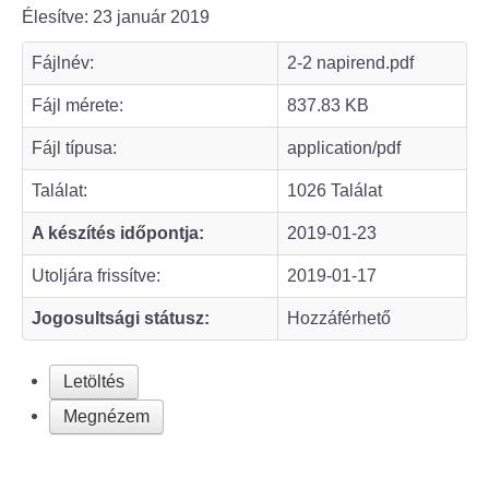
Élesítve: 23 január 2019
Bölcske település
Fájlnév:
2-2 napirend.pdf
Bölcske történelme
Fájl mérete:
837.83 KB
Fájl típusa:
application/pdf
Mi újság Bölcskén?
Találat:
1026 Találat
Értéktár bizottság
A készítés időpontja:
2019-01-23
Turizmus
Utoljára frissítve:
2019-01-17
Jogosultsági státusz:
Hozzáférhető
Látnivalók
Szállások
Letöltés
Megnézem
Egyházak, civilek
Református Egyház