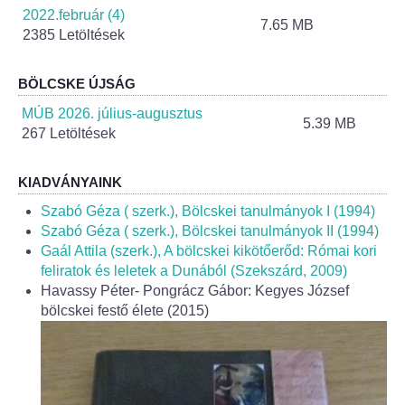
Helyi Esélyegyenlőség Program
2022.február (4)
7.65 MB
2385 Letöltések
Alapítványok
BÖLCSKE ÚJSÁG
Helyi Építési Szabályzat
MÚB 2026. július-augusztus
5.39 MB
267 Letöltések
INTÉZMÉNYEK
KIADVÁNYAINK
Bölcskei Mesevár Óvoda és Bölcsőde
Szabó Géza ( szerk.), Bölcskei tanulmányok I (1994)
Óvodakert
Szabó Géza ( szerk.), Bölcskei tanulmányok II (1994)
Gaál Attila (szerk.), A bölcskei kikötőerőd: Római kori
feliratok és leletek a Dunából (Szekszárd, 2009)
Egészségügy
Havassy Péter- Pongrácz Gábor: Kegyes József
bölcskei festő élete (2015)
Háziorvos
Gyermekorvos