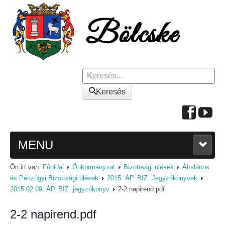
Keresés
Keresés
MENU
Ön itt van:
Főoldal
Önkormányzat
Bizottsági ülések
Általános
FŐOLDAL
és Pénzügyi Bizottsági ülések
2015. ÁP. BIZ. Jegyzőkönyvek
2015.02.09. ÁP. BIZ. jegyzőkönyv
2-2 napirend.pdf
A KÖZSÉGRŐL
2-2 napirend.pdf
Polgármesteri köszöntő