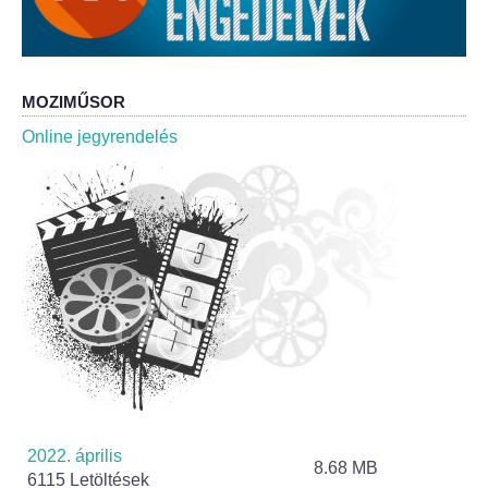
Roma Nemzetiségi Önkormányzat ülések
Rendeletek
MOZIMŰSOR
Polgármesteri normatív határozatok
Online jegyrendelés
Önkormányzati támogatások
Szabályzatok
Pályázatok
Közbeszerzések
Szerződések
Közadat
2022. április
8.68 MB
6115 Letöltések