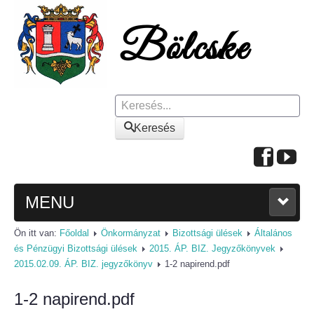
Keresés
Keresés
MENU
Ön itt van:
Főoldal
Önkormányzat
Bizottsági ülések
Általános
FŐOLDAL
és Pénzügyi Bizottsági ülések
2015. ÁP. BIZ. Jegyzőkönyvek
2015.02.09. ÁP. BIZ. jegyzőkönyv
1-2 napirend.pdf
A KÖZSÉGRŐL
1-2 napirend.pdf
Polgármesteri köszöntő