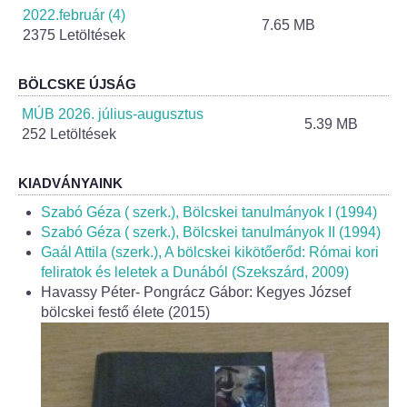
Helyi Esélyegyenlőség Program
2022.február (4)
7.65 MB
2375 Letöltések
Alapítványok
BÖLCSKE ÚJSÁG
Helyi Építési Szabályzat
MÚB 2026. július-augusztus
5.39 MB
252 Letöltések
INTÉZMÉNYEK
KIADVÁNYAINK
Bölcskei Mesevár Óvoda és Bölcsőde
Szabó Géza ( szerk.), Bölcskei tanulmányok I (1994)
Óvodakert
Szabó Géza ( szerk.), Bölcskei tanulmányok II (1994)
Gaál Attila (szerk.), A bölcskei kikötőerőd: Római kori
feliratok és leletek a Dunából (Szekszárd, 2009)
Egészségügy
Havassy Péter- Pongrácz Gábor: Kegyes József
bölcskei festő élete (2015)
Háziorvos
Gyermekorvos