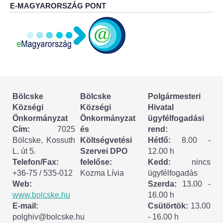
Körzeti megbízott
E-MAGYARORSZÁG PONT
HIRDETMÉNYEK
ESEMÉNYEK
TESTVÉRTELEPÜLÉSÜNK:
CSÍKSZÉPVÍZ
Bölcske
Bölcske
Polgármesteri
Községi
Községi
Hivatal
Önkormányzat
Önkormányzat
ügyfélfogadási
VÁLASZTÁSI INFORMÁCIÓK
Cím:
7025
és
rend:
Bölcske, Kossuth
Költségvetési
Hétfő:
8.00 -
Választási szervek
L. út 5.
Szervei DPO
12.00 h
Telefon/Fax:
felelőse:
Kedd:
nincs
Választási ügyintézés
+36-75 / 535-012
Kozma Lívia
ügyfélfogadás
Web:
Szerda:
13.00 -
2024. évi általános választások
www.bolcske.hu
16.00 h
E-mail:
Csütörtök:
13.00
polghiv@bolcske.hu
- 16.00 h
Választópolgároknak