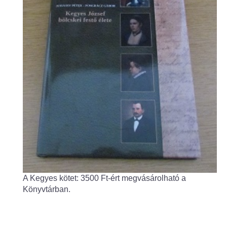
Fogorvos
Védőnői szolgálat
Központi orvosi ügyelet
Alapszolgáltatási Központ
Kultúra
IKSZT - Integrált Közösségi és Szolgáltató Tér
Rendezvényház
A Kegyes kötet: 3500 Ft-ért megvásárolható a
Könyvtár
Könyvtárban.
Rákóczi Mozi