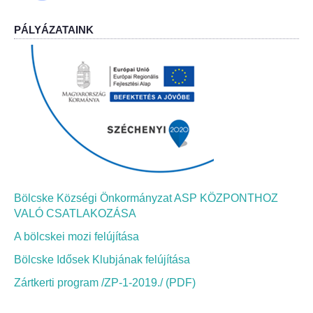
PÁLYÁZATAINK
Bölcskei Néptánc Egyesület
Bölcskei Polgárőrség
Bölcskei Klímakör
HIVATAL
Szervezeti felépítés
Bölcske Községi Önkormányzat ASP KÖZPONTHOZ
Dokumentumok
VALÓ CSATLAKOZÁSA
A bölcskei mozi felújítása
Nyomtatványok
Bölcske Idősek Klubjának felújítása
Szabályzatok
Zártkerti program /ZP-1-2019./ (PDF)