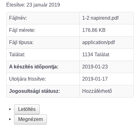
Élesítve: 23 január 2019
Bölcske település
Fájlnév:
1-2 napirend.pdf
Bölcske történelme
Fájl mérete:
176.86 KB
Fájl típusa:
application/pdf
Mi újság Bölcskén?
Találat:
1134 Találat
Értéktár bizottság
A készítés időpontja:
2019-01-23
Turizmus
Utoljára frissítve:
2019-01-17
Jogosultsági státusz:
Hozzáférhető
Látnivalók
Szállások
Letöltés
Megnézem
Egyházak, civilek
Református Egyház