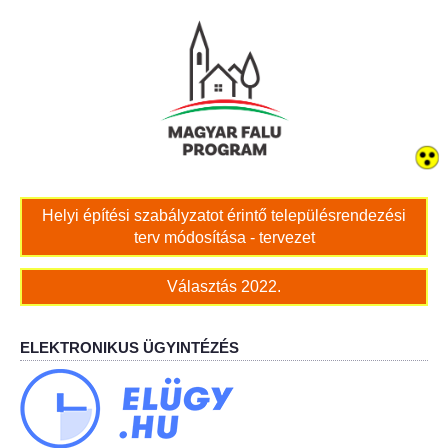
Bölcskei női kar
Bölcskei Rákóczi Horgász Egyesület
Bölcskei Sportegyesület
Bölcskei Sólymok Íjász Baráti Kör
Helyi építési szabályzatot érintő településrendezési
terv módosítása - tervezet
Amatőr Színjátszó Társulat Egyesület
Választás 2022.
Múló Évek Nyugdíjas Klub
Katolikus Egyház
ELEKTRONIKUS ÜGYINTÉZÉS
Bölcskei Borbarát Egyesültet Klub
Bölcskei Önkéntes Tűzoltó Egyesület