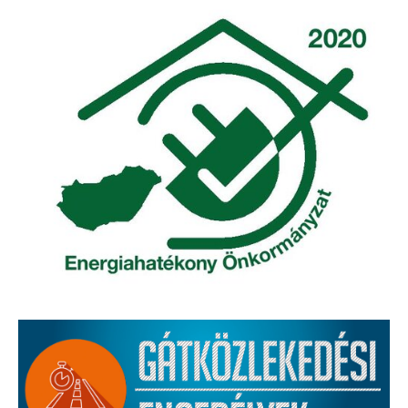
Elérhetőség
ÖNKORMÁNYZAT
Képviselő-testület
Képviselő-testületi ülések
Bizottságok
Bizottsági ülések
A helyi választási bizottság
A helyi választási bizottság határozatai
Roma Nemzetiségi Önkormányzat