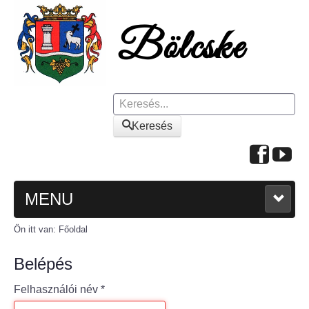
Keresés
Keresés
MENU
Ön itt van:
Főoldal
FŐOLDAL
Belépés
A KÖZSÉGRŐL
Felhasználói név
*
Polgármesteri köszöntő