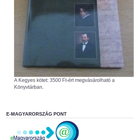
Fogorvos
Védőnői szolgálat
Központi orvosi ügyelet
Alapszolgáltatási Központ
Kultúra
A Kegyes kötet: 3500 Ft-ért megvásárolható a
IKSZT - Integrált Közösségi és Szolgáltató Tér
Könyvtárban.
Rendezvényház
Könyvtár
E-MAGYARORSZÁG PONT
Rákóczi Mozi