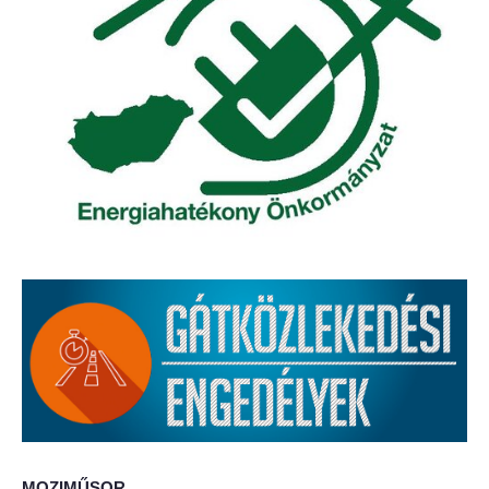
Elérhetőség
ÖNKORMÁNYZAT
Képviselő-testület
Képviselő-testületi ülések
Bizottságok
Bizottsági ülések
A helyi választási bizottság
A helyi választási bizottság határozatai
Roma Nemzetiségi Önkormányzat
MOZIMŰSOR