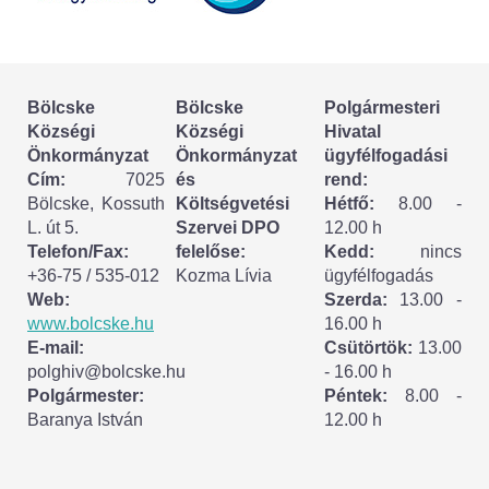
Körzeti megbízott
HIRDETMÉNYEK
Bölcske
Bölcske
Polgármesteri
ESEMÉNYEK
Községi
Községi
Hivatal
Önkormányzat
Önkormányzat
ügyfélfogadási
TESTVÉRTELEPÜLÉSÜNK:
Cím:
7025
és
rend:
Bölcske, Kossuth
Költségvetési
Hétfő:
8.00 -
CSÍKSZÉPVÍZ
L. út 5.
Szervei DPO
12.00 h
Telefon/Fax:
felelőse:
Kedd:
nincs
VÁLASZTÁSI INFORMÁCIÓK
+36-75 / 535-012
Kozma Lívia
ügyfélfogadás
Web:
Szerda:
13.00 -
Választási szervek
www.bolcske.hu
16.00 h
E-mail:
Csütörtök:
13.00
Választási ügyintézés
polghiv@bolcske.hu
- 16.00 h
Polgármester:
Péntek:
8.00 -
Baranya István
12.00 h
2024. évi általános választások
Választópolgároknak