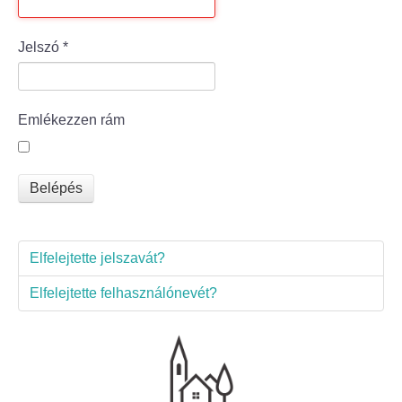
Bölcske település
Jelszó
*
Bölcske történelme
Emlékezzen rám
Mi újság Bölcskén?
Értéktár bizottság
Belépés
Turizmus
Elfelejtette jelszavát?
Látnivalók
Elfelejtette felhasználónevét?
Szállások
Egyházak, civilek
Református Egyház