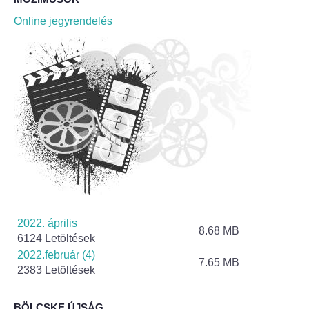
Roma Nemzetiségi Önkormányzat ülések
Online jegyrendelés
Rendeletek
Polgármesteri normatív határozatok
Önkormányzati támogatások
Szabályzatok
Pályázatok
Közbeszerzések
2022. április
8.68 MB
6124 Letöltések
Szerződések
2022.február (4)
7.65 MB
2383 Letöltések
Közadat
BÖLCSKE ÚJSÁG