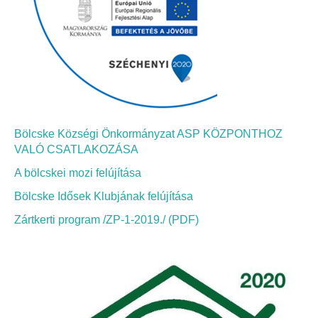
Bölcskei Néptánc Egyesület
Bölcskei Polgárőrség
Bölcskei Klímakör
Bölcske Községi Önkormányzat ASP KÖZPONTHOZ
HIVATAL
VALÓ CSATLAKOZÁSA
A bölcskei mozi felújítása
Szervezeti felépítés
Bölcske Idősek Klubjának felújítása
Dokumentumok
Zártkerti program /ZP-1-2019./ (PDF)
Nyomtatványok
Szabályzatok