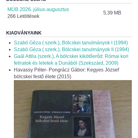
Helyi Esélyegyenlőség Program
MÚB 2026. július-augusztus
5.39 MB
266 Letöltések
Alapítványok
Helyi Építési Szabályzat
KIADVÁNYAINK
Szabó Géza ( szerk.), Bölcskei tanulmányok I (1994)
INTÉZMÉNYEK
Szabó Géza ( szerk.), Bölcskei tanulmányok II (1994)
Gaál Attila (szerk.), A bölcskei kikötőerőd: Római kori
feliratok és leletek a Dunából (Szekszárd, 2009)
Bölcskei Mesevár Óvoda és Bölcsőde
Havassy Péter- Pongrácz Gábor: Kegyes József
bölcskei festő élete (2015)
Óvodakert
Egészségügy
Háziorvos
Gyermekorvos