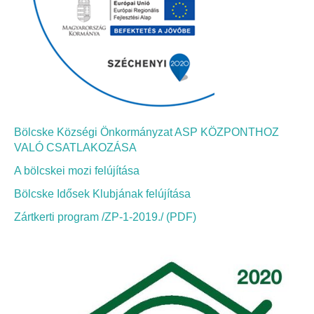
Bölcskei Néptánc Egyesület
Bölcskei Polgárőrség
Bölcskei Klímakör
Bölcske Községi Önkormányzat ASP KÖZPONTHOZ
HIVATAL
VALÓ CSATLAKOZÁSA
A bölcskei mozi felújítása
Szervezeti felépítés
Bölcske Idősek Klubjának felújítása
Dokumentumok
Zártkerti program /ZP-1-2019./ (PDF)
Nyomtatványok
Szabályzatok