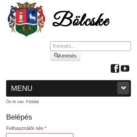
Keresés
Keresés
MENU
Ön itt van:
Főoldal
FŐOLDAL
Belépés
A KÖZSÉGRŐL
Felhasználói név
*
Polgármesteri köszöntő