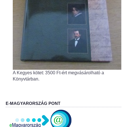
Fogorvos
Védőnői szolgálat
Központi orvosi ügyelet
Alapszolgáltatási Központ
Kultúra
A Kegyes kötet: 3500 Ft-ért megvásárolható a
IKSZT - Integrált Közösségi és Szolgáltató Tér
Könyvtárban.
Rendezvényház
Könyvtár
E-MAGYARORSZÁG PONT
Rákóczi Mozi