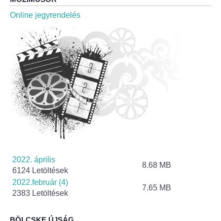
Roma Nemzetiségi Önkormányzat ülések
Online jegyrendelés
Rendeletek
Polgármesteri normatív határozatok
Önkormányzati támogatások
Szabályzatok
Pályázatok
Közbeszerzések
2022. április
8.68 MB
6124 Letöltések
Szerződések
2022.február (4)
7.65 MB
2383 Letöltések
Közadat
BÖLCSKE ÚJSÁG