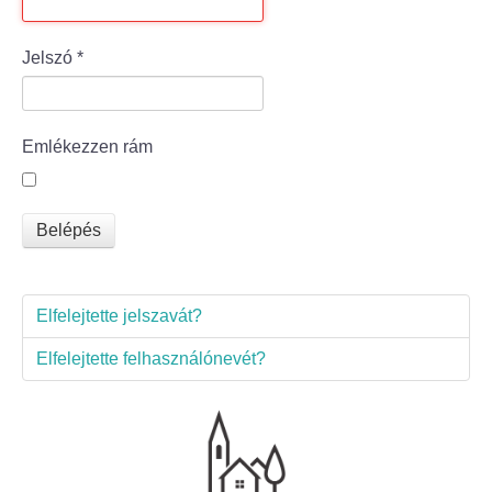
Bölcske település
Jelszó
*
Bölcske történelme
Emlékezzen rám
Mi újság Bölcskén?
Értéktár bizottság
Belépés
Turizmus
Elfelejtette jelszavát?
Látnivalók
Elfelejtette felhasználónevét?
Szállások
Egyházak, civilek
Református Egyház