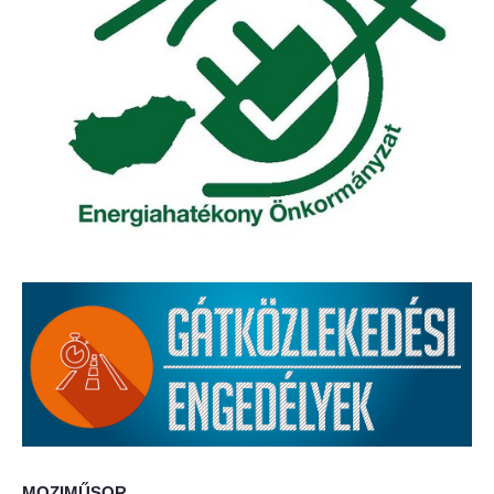
Elérhetőség
ÖNKORMÁNYZAT
Képviselő-testület
Képviselő-testületi ülések
Bizottságok
Bizottsági ülések
A helyi választási bizottság
A helyi választási bizottság határozatai
Roma Nemzetiségi Önkormányzat
MOZIMŰSOR