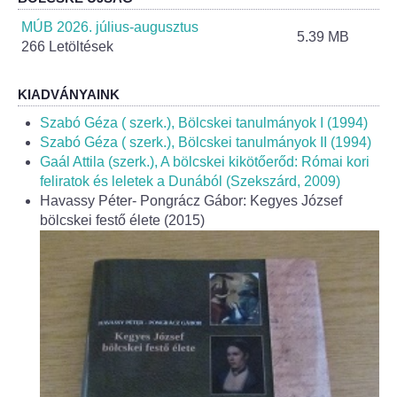
Helyi Esélyegyenlőség Program
MÚB 2026. július-augusztus
5.39 MB
266 Letöltések
Alapítványok
Helyi Építési Szabályzat
KIADVÁNYAINK
Szabó Géza ( szerk.), Bölcskei tanulmányok I (1994)
INTÉZMÉNYEK
Szabó Géza ( szerk.), Bölcskei tanulmányok II (1994)
Gaál Attila (szerk.), A bölcskei kikötőerőd: Római kori
feliratok és leletek a Dunából (Szekszárd, 2009)
Bölcskei Mesevár Óvoda és Bölcsőde
Havassy Péter- Pongrácz Gábor: Kegyes József
bölcskei festő élete (2015)
Óvodakert
Egészségügy
Háziorvos
Gyermekorvos