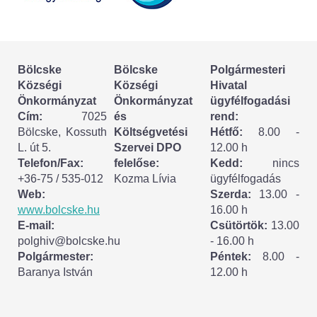
Körzeti megbízott
HIRDETMÉNYEK
Bölcske
Bölcske
Polgármesteri
ESEMÉNYEK
Községi
Községi
Hivatal
Önkormányzat
Önkormányzat
ügyfélfogadási
TESTVÉRTELEPÜLÉSÜNK:
Cím:
7025
és
rend:
Bölcske, Kossuth
Költségvetési
Hétfő:
8.00 -
CSÍKSZÉPVÍZ
L. út 5.
Szervei DPO
12.00 h
Telefon/Fax:
felelőse:
Kedd:
nincs
VÁLASZTÁSI INFORMÁCIÓK
+36-75 / 535-012
Kozma Lívia
ügyfélfogadás
Web:
Szerda:
13.00 -
Választási szervek
www.bolcske.hu
16.00 h
E-mail:
Csütörtök:
13.00
Választási ügyintézés
polghiv@bolcske.hu
- 16.00 h
Polgármester:
Péntek:
8.00 -
Baranya István
12.00 h
2024. évi általános választások
Választópolgároknak