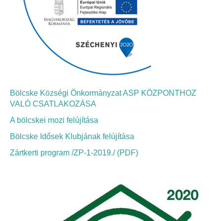
Bölcskei Néptánc Egyesület
Bölcskei Polgárőrség
Bölcskei Klímakör
Bölcske Községi Önkormányzat ASP KÖZPONTHOZ
HIVATAL
VALÓ CSATLAKOZÁSA
A bölcskei mozi felújítása
Szervezeti felépítés
Bölcske Idősek Klubjának felújítása
Dokumentumok
Zártkerti program /ZP-1-2019./ (PDF)
Nyomtatványok
Szabályzatok