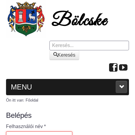
Keresés
Keresés
MENU
Ön itt van:
Főoldal
FŐOLDAL
Belépés
A KÖZSÉGRŐL
Felhasználói név
*
Polgármesteri köszöntő