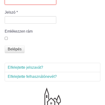
Bölcske település
Jelszó
*
Bölcske történelme
Emlékezzen rám
Mi újság Bölcskén?
Értéktár bizottság
Belépés
Turizmus
Elfelejtette jelszavát?
Látnivalók
Elfelejtette felhasználónevét?
Szállások
Egyházak, civilek
Református Egyház