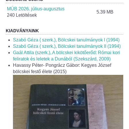
Helyi Esélyegyenlőség Program
MÚB 2026. július-augusztus
5.39 MB
240 Letöltések
Alapítványok
Helyi Építési Szabályzat
KIADVÁNYAINK
Szabó Géza ( szerk.), Bölcskei tanulmányok I (1994)
INTÉZMÉNYEK
Szabó Géza ( szerk.), Bölcskei tanulmányok II (1994)
Gaál Attila (szerk.), A bölcskei kikötőerőd: Római kori
feliratok és leletek a Dunából (Szekszárd, 2009)
Bölcskei Mesevár Óvoda és Bölcsőde
Havassy Péter- Pongrácz Gábor: Kegyes József
bölcskei festő élete (2015)
Óvodakert
Egészségügy
Háziorvos
Gyermekorvos