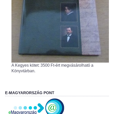
Fogorvos
Védőnői szolgálat
Központi orvosi ügyelet
Alapszolgáltatási Központ
Kultúra
A Kegyes kötet: 3500 Ft-ért megvásárolható a
IKSZT - Integrált Közösségi és Szolgáltató Tér
Könyvtárban.
Rendezvényház
Könyvtár
E-MAGYARORSZÁG PONT
Rákóczi Mozi