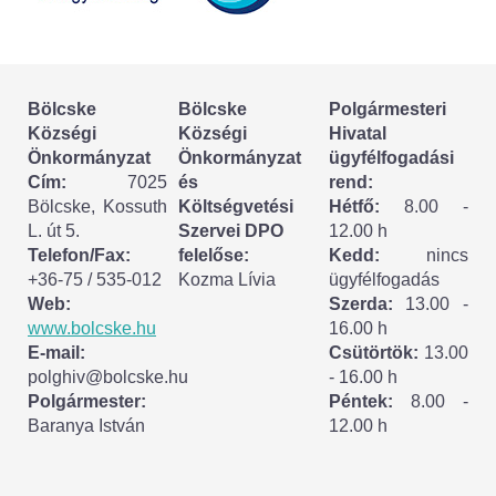
Körzeti megbízott
HIRDETMÉNYEK
Bölcske
Bölcske
Polgármesteri
ESEMÉNYEK
Községi
Községi
Hivatal
Önkormányzat
Önkormányzat
ügyfélfogadási
TESTVÉRTELEPÜLÉSÜNK:
Cím:
7025
és
rend:
Bölcske, Kossuth
Költségvetési
Hétfő:
8.00 -
CSÍKSZÉPVÍZ
L. út 5.
Szervei DPO
12.00 h
Telefon/Fax:
felelőse:
Kedd:
nincs
VÁLASZTÁSI INFORMÁCIÓK
+36-75 / 535-012
Kozma Lívia
ügyfélfogadás
Web:
Szerda:
13.00 -
Választási szervek
www.bolcske.hu
16.00 h
E-mail:
Csütörtök:
13.00
Választási ügyintézés
polghiv@bolcske.hu
- 16.00 h
Polgármester:
Péntek:
8.00 -
Baranya István
12.00 h
2024. évi általános választások
Választópolgároknak