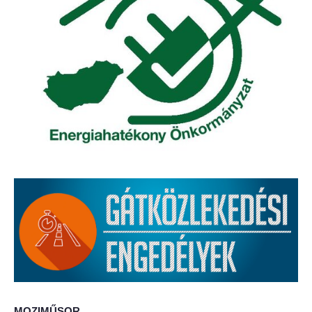
Elérhetőség
ÖNKORMÁNYZAT
Képviselő-testület
Képviselő-testületi ülések
Bizottságok
Bizottsági ülések
A helyi választási bizottság
A helyi választási bizottság határozatai
Roma Nemzetiségi Önkormányzat
MOZIMŰSOR