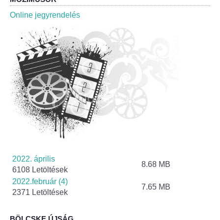
Roma Nemzetiségi Önkormányzat ülések
Online jegyrendelés
Rendeletek
Polgármesteri normatív határozatok
Önkormányzati támogatások
Szabályzatok
Pályázatok
Közbeszerzések
2022. április
8.68 MB
6108 Letöltések
Szerződések
2022.február (4)
7.65 MB
2371 Letöltések
Közadat
BÖLCSKE ÚJSÁG