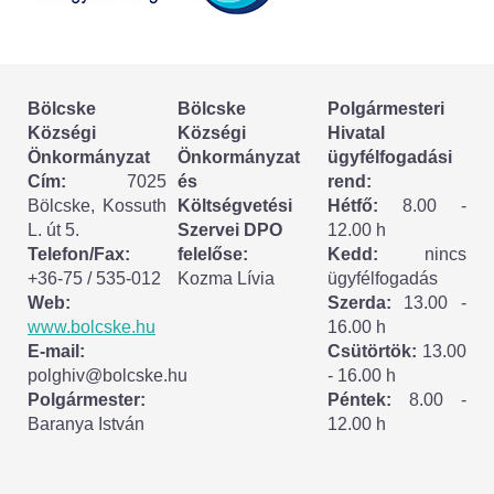
Körzeti megbízott
HIRDETMÉNYEK
Bölcske
Bölcske
Polgármesteri
ESEMÉNYEK
Községi
Községi
Hivatal
Önkormányzat
Önkormányzat
ügyfélfogadási
TESTVÉRTELEPÜLÉSÜNK:
Cím:
7025
és
rend:
Bölcske, Kossuth
Költségvetési
Hétfő:
8.00 -
CSÍKSZÉPVÍZ
L. út 5.
Szervei DPO
12.00 h
Telefon/Fax:
felelőse:
Kedd:
nincs
VÁLASZTÁSI INFORMÁCIÓK
+36-75 / 535-012
Kozma Lívia
ügyfélfogadás
Web:
Szerda:
13.00 -
Választási szervek
www.bolcske.hu
16.00 h
E-mail:
Csütörtök:
13.00
Választási ügyintézés
polghiv@bolcske.hu
- 16.00 h
Polgármester:
Péntek:
8.00 -
Baranya István
12.00 h
2024. évi általános választások
Választópolgároknak