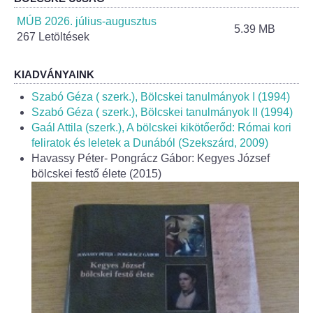
Helyi Esélyegyenlőség Program
MÚB 2026. július-augusztus
5.39 MB
267 Letöltések
Alapítványok
Helyi Építési Szabályzat
KIADVÁNYAINK
Szabó Géza ( szerk.), Bölcskei tanulmányok I (1994)
INTÉZMÉNYEK
Szabó Géza ( szerk.), Bölcskei tanulmányok II (1994)
Gaál Attila (szerk.), A bölcskei kikötőerőd: Római kori
feliratok és leletek a Dunából (Szekszárd, 2009)
Bölcskei Mesevár Óvoda és Bölcsőde
Havassy Péter- Pongrácz Gábor: Kegyes József
bölcskei festő élete (2015)
Óvodakert
Egészségügy
Háziorvos
Gyermekorvos