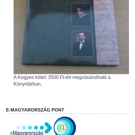
Fogorvos
Védőnői szolgálat
Központi orvosi ügyelet
Alapszolgáltatási Központ
Kultúra
A Kegyes kötet: 3500 Ft-ért megvásárolható a
IKSZT - Integrált Közösségi és Szolgáltató Tér
Könyvtárban.
Rendezvényház
Könyvtár
E-MAGYARORSZÁG PONT
Rákóczi Mozi