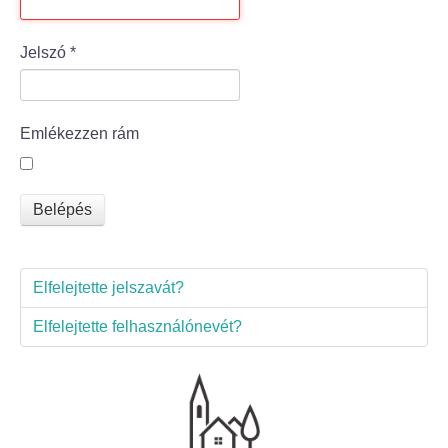
Bölcske település
Jelszó
*
Bölcske történelme
Emlékezzen rám
Mi újság Bölcskén?
Értéktár bizottság
Belépés
Turizmus
Elfelejtette jelszavát?
Látnivalók
Elfelejtette felhasználónevét?
Szállások
Egyházak, civilek
Református Egyház