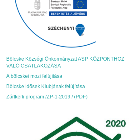
Bölcskei Néptánc Egyesület
Bölcskei Polgárőrség
Bölcskei Klímakör
Bölcske Községi Önkormányzat ASP KÖZPONTHOZ
HIVATAL
VALÓ CSATLAKOZÁSA
A bölcskei mozi felújítása
Szervezeti felépítés
Bölcske Idősek Klubjának felújítása
Dokumentumok
Zártkerti program /ZP-1-2019./ (PDF)
Nyomtatványok
Szabályzatok