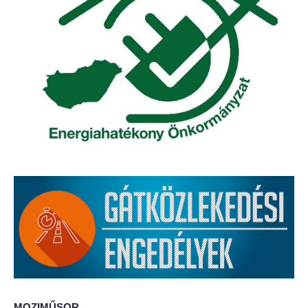
Elérhetőség
ÖNKORMÁNYZAT
Képviselő-testület
Képviselő-testületi ülések
Bizottságok
Bizottsági ülések
A helyi választási bizottság
A helyi választási bizottság határozatai
Roma Nemzetiségi Önkormányzat
MOZIMŰSOR