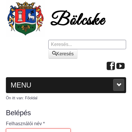
Keresés
Keresés
MENU
Ön itt van:
Főoldal
FŐOLDAL
Belépés
A KÖZSÉGRŐL
Felhasználói név
*
Polgármesteri köszöntő