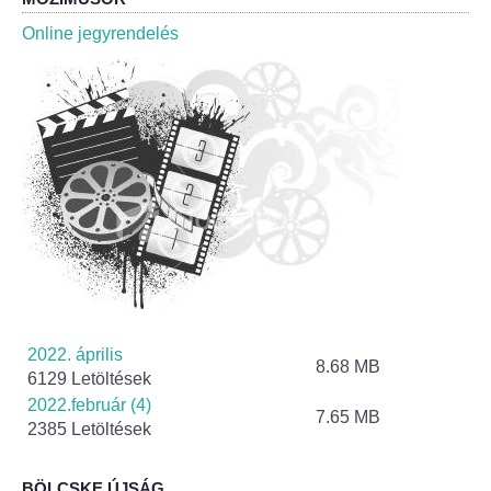
Roma Nemzetiségi Önkormányzat ülések
Online jegyrendelés
Rendeletek
Polgármesteri normatív határozatok
Önkormányzati támogatások
Szabályzatok
Pályázatok
Közbeszerzések
2022. április
8.68 MB
6129 Letöltések
Szerződések
2022.február (4)
7.65 MB
2385 Letöltések
Közadat
BÖLCSKE ÚJSÁG