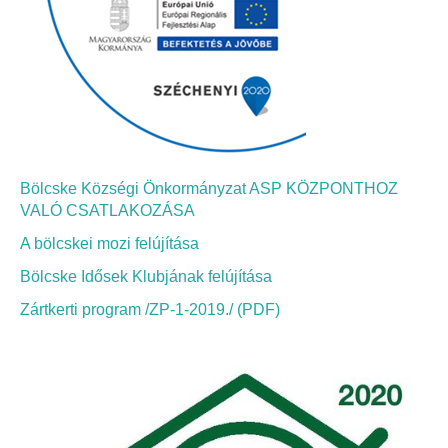
Bölcskei Néptánc Egyesület
Bölcskei Polgárőrség
Bölcskei Klímakör
Bölcske Községi Önkormányzat ASP KÖZPONTHOZ
HIVATAL
VALÓ CSATLAKOZÁSA
A bölcskei mozi felújítása
Szervezeti felépítés
Bölcske Idősek Klubjának felújítása
Dokumentumok
Zártkerti program /ZP-1-2019./ (PDF)
Nyomtatványok
Szabályzatok