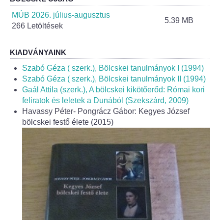
Helyi Esélyegyenlőség Program
MÚB 2026. július-augusztus
5.39 MB
266 Letöltések
Alapítványok
Helyi Építési Szabályzat
KIADVÁNYAINK
Szabó Géza ( szerk.), Bölcskei tanulmányok I (1994)
INTÉZMÉNYEK
Szabó Géza ( szerk.), Bölcskei tanulmányok II (1994)
Gaál Attila (szerk.), A bölcskei kikötőerőd: Római kori
feliratok és leletek a Dunából (Szekszárd, 2009)
Bölcskei Mesevár Óvoda és Bölcsőde
Havassy Péter- Pongrácz Gábor: Kegyes József
bölcskei festő élete (2015)
Óvodakert
Egészségügy
Háziorvos
Gyermekorvos