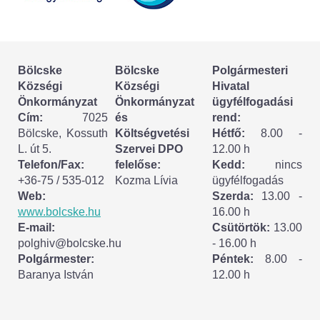
Körzeti megbízott
HIRDETMÉNYEK
Bölcske
Bölcske
Polgármesteri
ESEMÉNYEK
Községi
Községi
Hivatal
Önkormányzat
Önkormányzat
ügyfélfogadási
TESTVÉRTELEPÜLÉSÜNK:
Cím:
7025
és
rend:
Bölcske, Kossuth
Költségvetési
Hétfő:
8.00 -
CSÍKSZÉPVÍZ
L. út 5.
Szervei DPO
12.00 h
Telefon/Fax:
felelőse:
Kedd:
nincs
VÁLASZTÁSI INFORMÁCIÓK
+36-75 / 535-012
Kozma Lívia
ügyfélfogadás
Web:
Szerda:
13.00 -
Választási szervek
www.bolcske.hu
16.00 h
E-mail:
Csütörtök:
13.00
Választási ügyintézés
polghiv@bolcske.hu
- 16.00 h
Polgármester:
Péntek:
8.00 -
Baranya István
12.00 h
2024. évi általános választások
Választópolgároknak