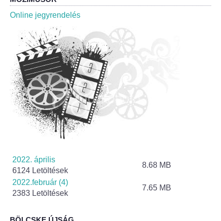
Roma Nemzetiségi Önkormányzat ülések
Online jegyrendelés
Rendeletek
Polgármesteri normatív határozatok
Önkormányzati támogatások
Szabályzatok
Pályázatok
Közbeszerzések
2022. április
8.68 MB
6124 Letöltések
Szerződések
2022.február (4)
7.65 MB
2383 Letöltések
Közadat
BÖLCSKE ÚJSÁG