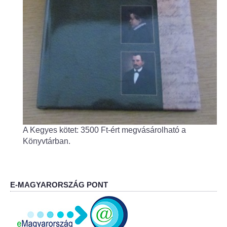
Fogorvos
Védőnői szolgálat
Központi orvosi ügyelet
Alapszolgáltatási Központ
Kultúra
A Kegyes kötet: 3500 Ft-ért megvásárolható a
IKSZT - Integrált Közösségi és Szolgáltató Tér
Könyvtárban.
Rendezvényház
Könyvtár
E-MAGYARORSZÁG PONT
Rákóczi Mozi