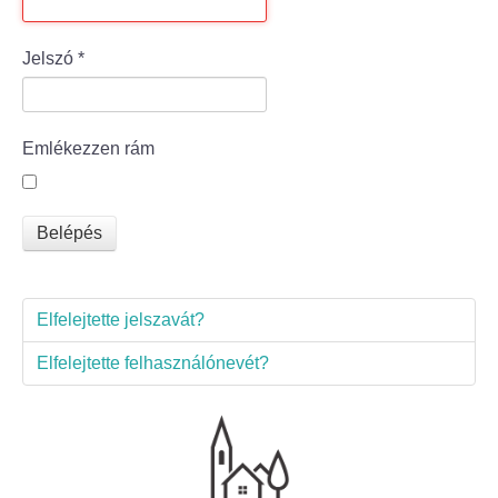
Bölcske település
Jelszó
*
Bölcske történelme
Emlékezzen rám
Mi újság Bölcskén?
Értéktár bizottság
Belépés
Turizmus
Elfelejtette jelszavát?
Látnivalók
Elfelejtette felhasználónevét?
Szállások
Egyházak, civilek
Református Egyház