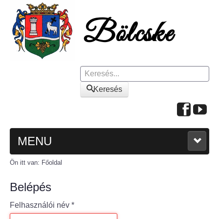
Keresés
Keresés
MENU
Ön itt van:
Főoldal
FŐOLDAL
Belépés
A KÖZSÉGRŐL
Felhasználói név
*
Polgármesteri köszöntő