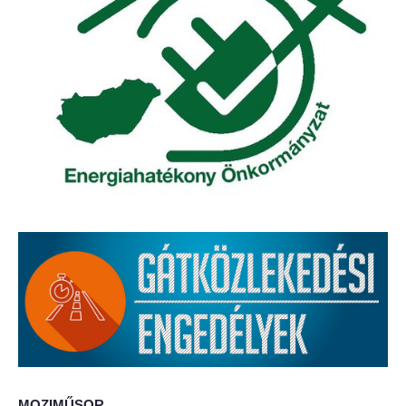
Elérhetőség
ÖNKORMÁNYZAT
Képviselő-testület
Képviselő-testületi ülések
Bizottságok
Bizottsági ülések
A helyi választási bizottság
A helyi választási bizottság határozatai
Roma Nemzetiségi Önkormányzat
MOZIMŰSOR