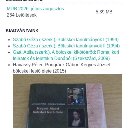
Helyi Esélyegyenlőség Program
MÚB 2026. július-augusztus
5.39 MB
264 Letöltések
Alapítványok
Helyi Építési Szabályzat
KIADVÁNYAINK
Szabó Géza ( szerk.), Bölcskei tanulmányok I (1994)
INTÉZMÉNYEK
Szabó Géza ( szerk.), Bölcskei tanulmányok II (1994)
Gaál Attila (szerk.), A bölcskei kikötőerőd: Római kori
feliratok és leletek a Dunából (Szekszárd, 2009)
Bölcskei Mesevár Óvoda és Bölcsőde
Havassy Péter- Pongrácz Gábor: Kegyes József
bölcskei festő élete (2015)
Óvodakert
Egészségügy
Háziorvos
Gyermekorvos