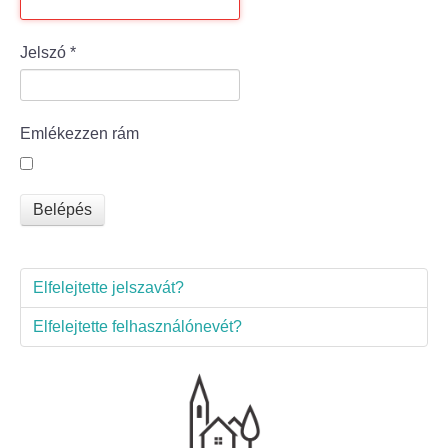
Bölcske település
Jelszó
*
Bölcske történelme
Emlékezzen rám
Mi újság Bölcskén?
Értéktár bizottság
Belépés
Turizmus
Elfelejtette jelszavát?
Látnivalók
Elfelejtette felhasználónevét?
Szállások
Egyházak, civilek
Református Egyház