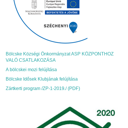
Bölcskei Néptánc Egyesület
Bölcskei Polgárőrség
Bölcskei Klímakör
Bölcske Községi Önkormányzat ASP KÖZPONTHOZ
HIVATAL
VALÓ CSATLAKOZÁSA
A bölcskei mozi felújítása
Szervezeti felépítés
Bölcske Idősek Klubjának felújítása
Dokumentumok
Zártkerti program /ZP-1-2019./ (PDF)
Nyomtatványok
Szabályzatok