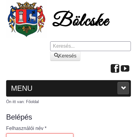
Keresés
Keresés
MENU
Ön itt van:
Főoldal
FŐOLDAL
Belépés
A KÖZSÉGRŐL
Felhasználói név
*
Polgármesteri köszöntő