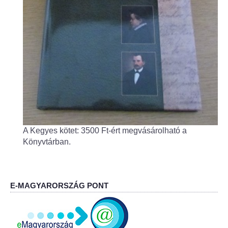
Fogorvos
Védőnői szolgálat
Központi orvosi ügyelet
Alapszolgáltatási Központ
Kultúra
A Kegyes kötet: 3500 Ft-ért megvásárolható a
IKSZT - Integrált Közösségi és Szolgáltató Tér
Könyvtárban.
Rendezvényház
Könyvtár
E-MAGYARORSZÁG PONT
Rákóczi Mozi