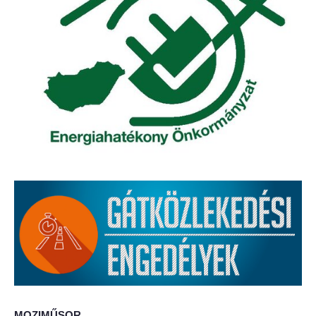
Elérhetőség
ÖNKORMÁNYZAT
Képviselő-testület
Képviselő-testületi ülések
Bizottságok
Bizottsági ülések
A helyi választási bizottság
A helyi választási bizottság határozatai
Roma Nemzetiségi Önkormányzat
MOZIMŰSOR