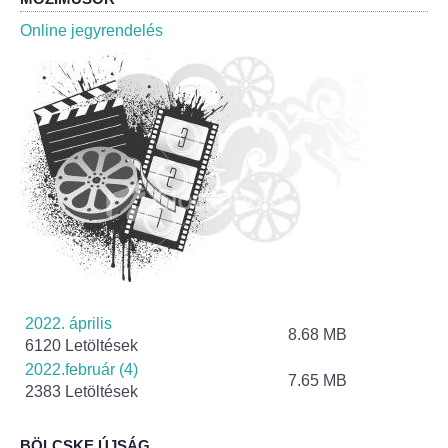
Roma Nemzetiségi Önkormányzat ülések
Online jegyrendelés
Rendeletek
Polgármesteri normatív határozatok
Önkormányzati támogatások
Szabályzatok
Pályázatok
Közbeszerzések
2022. április
8.68 MB
6120 Letöltések
Szerződések
2022.február (4)
7.65 MB
2383 Letöltések
Közadat
BÖLCSKE ÚJSÁG