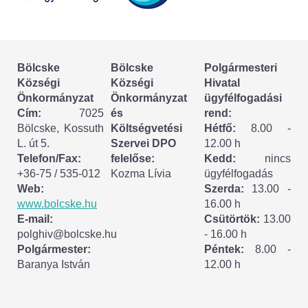
Körzeti megbízott
HIRDETMÉNYEK
Bölcske
Bölcske
Polgármesteri
ESEMÉNYEK
Községi
Községi
Hivatal
Önkormányzat
Önkormányzat
ügyfélfogadási
TESTVÉRTELEPÜLÉSÜNK:
Cím:
7025
és
rend:
Bölcske, Kossuth
Költségvetési
Hétfő:
8.00 -
CSÍKSZÉPVÍZ
L. út 5.
Szervei DPO
12.00 h
Telefon/Fax:
felelőse:
Kedd:
nincs
VÁLASZTÁSI INFORMÁCIÓK
+36-75 / 535-012
Kozma Lívia
ügyfélfogadás
Web:
Szerda:
13.00 -
Választási szervek
www.bolcske.hu
16.00 h
E-mail:
Csütörtök:
13.00
Választási ügyintézés
polghiv@bolcske.hu
- 16.00 h
Polgármester:
Péntek:
8.00 -
Baranya István
12.00 h
2024. évi általános választások
Választópolgároknak