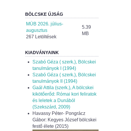
BÖLCSKE ÚJSÁG
MÚB 2026. július-
5.39
augusztus
MB
267 Letöltések
KIADVÁNYAINK
Szabó Géza ( szerk.), Bölcskei
tanulmányok I (1994)
Szabó Géza ( szerk.), Bölcskei
tanulmányok II (1994)
Gaál Attila (szerk.), A bölcskei
kikötőerőd: Római kori feliratok
és leletek a Dunából
(Szekszárd, 2009)
Havassy Péter- Pongrácz
Gábor: Kegyes József bölcskei
festő élete (2015)