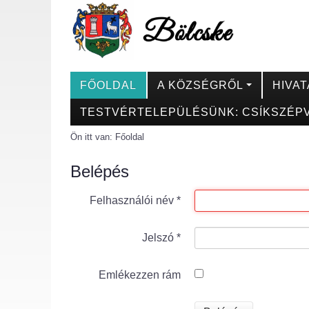
FŐOLDAL
A KÖZSÉGRŐL
HIVAT
TESTVÉRTELEPÜLÉSÜNK: CSÍKSZÉPV
Ön itt van:
Főoldal
Belépés
Felhasználói név
*
Jelszó
*
Emlékezzen rám