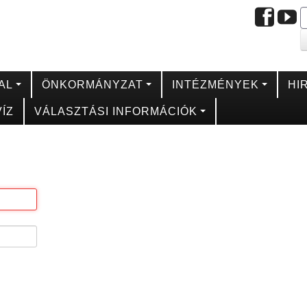
AL
ÖNKORMÁNYZAT
INTÉZMÉNYEK
HI
ÍZ
VÁLASZTÁSI INFORMÁCIÓK