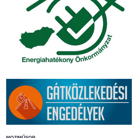
Elérhetőség
ÖNKORMÁNYZAT
Képviselő-testület
Képviselő-testületi ülések
Bizottságok
Bizottsági ülések
A helyi választási bizottság
A helyi választási bizottság határozatai
Roma Nemzetiségi Önkormányzat
MOZIMŰSOR