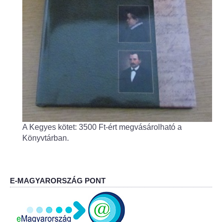
Fogorvos
Védőnői szolgálat
Központi orvosi ügyelet
Alapszolgáltatási Központ
Kultúra
A Kegyes kötet: 3500 Ft-ért megvásárolható a
IKSZT - Integrált Közösségi és Szolgáltató Tér
Könyvtárban.
Rendezvényház
Könyvtár
E-MAGYARORSZÁG PONT
Rákóczi Mozi