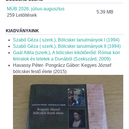
Helyi Esélyegyenlőség Program
MÚB 2026. július-augusztus
5.39 MB
259 Letöltések
Alapítványok
Helyi Építési Szabályzat
KIADVÁNYAINK
Szabó Géza ( szerk.), Bölcskei tanulmányok I (1994)
INTÉZMÉNYEK
Szabó Géza ( szerk.), Bölcskei tanulmányok II (1994)
Gaál Attila (szerk.), A bölcskei kikötőerőd: Római kori
feliratok és leletek a Dunából (Szekszárd, 2009)
Bölcskei Mesevár Óvoda és Bölcsőde
Havassy Péter- Pongrácz Gábor: Kegyes József
bölcskei festő élete (2015)
Óvodakert
Egészségügy
Háziorvos
Gyermekorvos