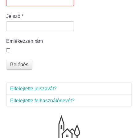
Bölcske település
Jelszó
*
Bölcske történelme
Emlékezzen rám
Mi újság Bölcskén?
Értéktár bizottság
Belépés
Turizmus
Elfelejtette jelszavát?
Látnivalók
Elfelejtette felhasználónevét?
Szállások
Egyházak, civilek
Református Egyház