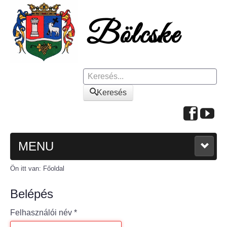
Keresés
Keresés
MENU
Ön itt van:
Főoldal
FŐOLDAL
Belépés
A KÖZSÉGRŐL
Felhasználói név
*
Polgármesteri köszöntő