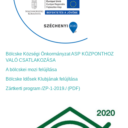
Bölcskei Néptánc Egyesület
Bölcskei Polgárőrség
Bölcskei Klímakör
Bölcske Községi Önkormányzat ASP KÖZPONTHOZ
HIVATAL
VALÓ CSATLAKOZÁSA
A bölcskei mozi felújítása
Szervezeti felépítés
Bölcske Idősek Klubjának felújítása
Dokumentumok
Zártkerti program /ZP-1-2019./ (PDF)
Nyomtatványok
Szabályzatok