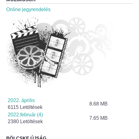
Roma Nemzetiségi Önkormányzat ülések
Online jegyrendelés
Rendeletek
Polgármesteri normatív határozatok
Önkormányzati támogatások
Szabályzatok
Pályázatok
Közbeszerzések
2022. április
8.68 MB
6115 Letöltések
Szerződések
2022.február (4)
7.65 MB
2380 Letöltések
Közadat
BÖLCSKE ÚJSÁG