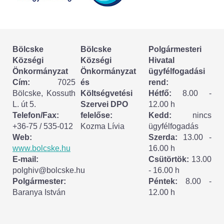
Körzeti megbízott
HIRDETMÉNYEK
Bölcske
Bölcske
Polgármesteri
ESEMÉNYEK
Községi
Községi
Hivatal
Önkormányzat
Önkormányzat
ügyfélfogadási
TESTVÉRTELEPÜLÉSÜNK:
Cím:
7025
és
rend:
Bölcske, Kossuth
Költségvetési
Hétfő:
8.00 -
CSÍKSZÉPVÍZ
L. út 5.
Szervei DPO
12.00 h
Telefon/Fax:
felelőse:
Kedd:
nincs
VÁLASZTÁSI INFORMÁCIÓK
+36-75 / 535-012
Kozma Lívia
ügyfélfogadás
Web:
Szerda:
13.00 -
Választási szervek
www.bolcske.hu
16.00 h
E-mail:
Csütörtök:
13.00
Választási ügyintézés
polghiv@bolcske.hu
- 16.00 h
Polgármester:
Péntek:
8.00 -
Baranya István
12.00 h
2024. évi általános választások
Választópolgároknak