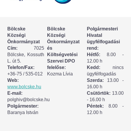
Körzeti megbízott
HIRDETMÉNYEK
Bölcske
Bölcske
Polgármesteri
ESEMÉNYEK
Községi
Községi
Hivatal
Önkormányzat
Önkormányzat
ügyfélfogadási
TESTVÉRTELEPÜLÉSÜNK:
Cím:
7025
és
rend:
Bölcske, Kossuth
Költségvetési
Hétfő:
8.00 -
CSÍKSZÉPVÍZ
L. út 5.
Szervei DPO
12.00 h
Telefon/Fax:
felelőse:
Kedd:
nincs
VÁLASZTÁSI INFORMÁCIÓK
+36-75 / 535-012
Kozma Lívia
ügyfélfogadás
Web:
Szerda:
13.00 -
Választási szervek
www.bolcske.hu
16.00 h
E-mail:
Csütörtök:
13.00
Választási ügyintézés
polghiv@bolcske.hu
- 16.00 h
Polgármester:
Péntek:
8.00 -
Baranya István
12.00 h
2024. évi általános választások
Választópolgároknak