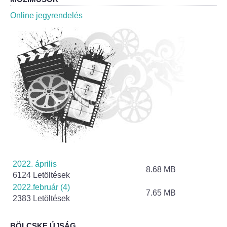
Roma Nemzetiségi Önkormányzat ülések
Online jegyrendelés
Rendeletek
Polgármesteri normatív határozatok
Önkormányzati támogatások
Szabályzatok
Pályázatok
Közbeszerzések
2022. április
8.68 MB
6124 Letöltések
Szerződések
2022.február (4)
7.65 MB
2383 Letöltések
Közadat
BÖLCSKE ÚJSÁG