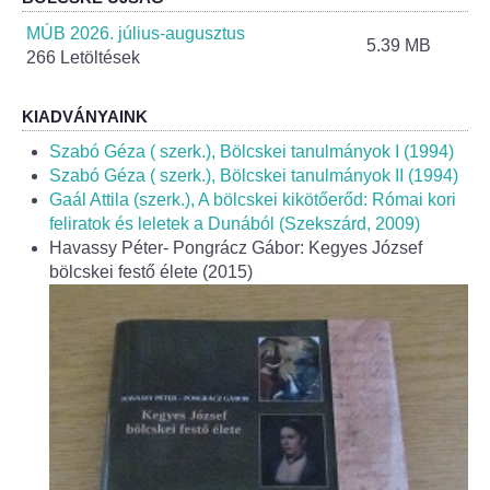
Helyi Esélyegyenlőség Program
MÚB 2026. július-augusztus
5.39 MB
266 Letöltések
Alapítványok
Helyi Építési Szabályzat
KIADVÁNYAINK
Szabó Géza ( szerk.), Bölcskei tanulmányok I (1994)
INTÉZMÉNYEK
Szabó Géza ( szerk.), Bölcskei tanulmányok II (1994)
Gaál Attila (szerk.), A bölcskei kikötőerőd: Római kori
feliratok és leletek a Dunából (Szekszárd, 2009)
Bölcskei Mesevár Óvoda és Bölcsőde
Havassy Péter- Pongrácz Gábor: Kegyes József
bölcskei festő élete (2015)
Óvodakert
Egészségügy
Háziorvos
Gyermekorvos