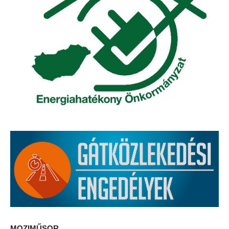
Elérhetőség
ÖNKORMÁNYZAT
Képviselő-testület
Képviselő-testületi ülések
Bizottságok
Bizottsági ülések
A helyi választási bizottság
A helyi választási bizottság határozatai
Roma Nemzetiségi Önkormányzat
MOZIMŰSOR