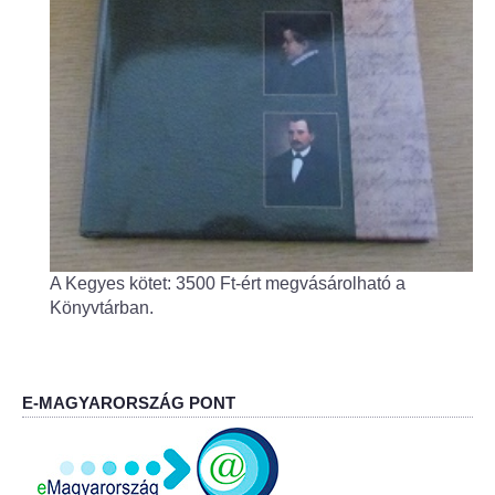
Fogorvos
Védőnői szolgálat
Központi orvosi ügyelet
Alapszolgáltatási Központ
Kultúra
A Kegyes kötet: 3500 Ft-ért megvásárolható a
IKSZT - Integrált Közösségi és Szolgáltató Tér
Könyvtárban.
Rendezvényház
Könyvtár
E-MAGYARORSZÁG PONT
Rákóczi Mozi