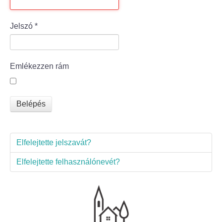
Bölcske település
Jelszó
*
Bölcske történelme
Emlékezzen rám
Mi újság Bölcskén?
Értéktár bizottság
Belépés
Turizmus
Elfelejtette jelszavát?
Látnivalók
Elfelejtette felhasználónevét?
Szállások
Egyházak, civilek
Református Egyház