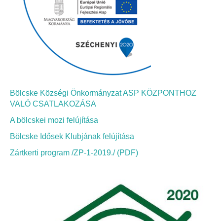
Bölcskei Néptánc Egyesület
Bölcskei Polgárőrség
Bölcskei Klímakör
Bölcske Községi Önkormányzat ASP KÖZPONTHOZ
HIVATAL
VALÓ CSATLAKOZÁSA
A bölcskei mozi felújítása
Szervezeti felépítés
Bölcske Idősek Klubjának felújítása
Dokumentumok
Zártkerti program /ZP-1-2019./ (PDF)
Nyomtatványok
Szabályzatok