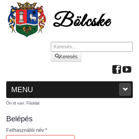
Keresés
Keresés
MENU
Ön itt van:
Főoldal
FŐOLDAL
Belépés
A KÖZSÉGRŐL
Felhasználói név
*
Polgármesteri köszöntő