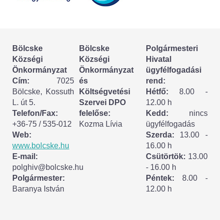
Körzeti megbízott
HIRDETMÉNYEK
Bölcske
Bölcske
Polgármesteri
ESEMÉNYEK
Községi
Községi
Hivatal
Önkormányzat
Önkormányzat
ügyfélfogadási
TESTVÉRTELEPÜLÉSÜNK:
Cím:
7025
és
rend:
Bölcske, Kossuth
Költségvetési
Hétfő:
8.00 -
CSÍKSZÉPVÍZ
L. út 5.
Szervei DPO
12.00 h
Telefon/Fax:
felelőse:
Kedd:
nincs
VÁLASZTÁSI INFORMÁCIÓK
+36-75 / 535-012
Kozma Lívia
ügyfélfogadás
Web:
Szerda:
13.00 -
Választási szervek
www.bolcske.hu
16.00 h
E-mail:
Csütörtök:
13.00
Választási ügyintézés
polghiv@bolcske.hu
- 16.00 h
Polgármester:
Péntek:
8.00 -
Baranya István
12.00 h
2024. évi általános választások
Választópolgároknak