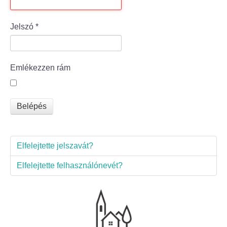
Bölcske település
Jelszó
*
Bölcske történelme
Emlékezzen rám
Mi újság Bölcskén?
Értéktár bizottság
Belépés
Turizmus
Elfelejtette jelszavát?
Látnivalók
Elfelejtette felhasználónevét?
Szállások
Egyházak, civilek
Református Egyház