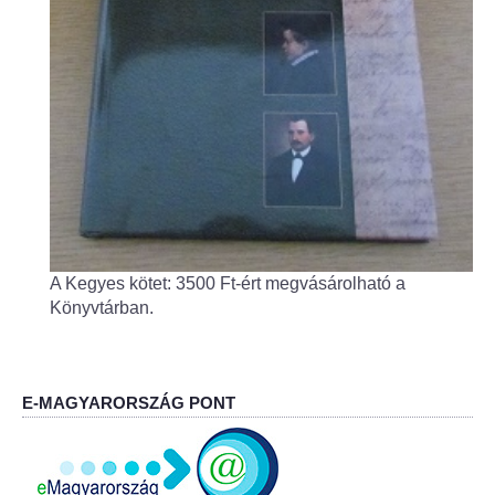
Fogorvos
Védőnői szolgálat
Központi orvosi ügyelet
Alapszolgáltatási Központ
Kultúra
A Kegyes kötet: 3500 Ft-ért megvásárolható a
IKSZT - Integrált Közösségi és Szolgáltató Tér
Könyvtárban.
Rendezvényház
Könyvtár
E-MAGYARORSZÁG PONT
Rákóczi Mozi