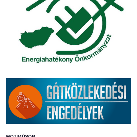
Elérhetőség
ÖNKORMÁNYZAT
Képviselő-testület
Képviselő-testületi ülések
Bizottságok
Bizottsági ülések
A helyi választási bizottság
A helyi választási bizottság határozatai
Roma Nemzetiségi Önkormányzat
MOZIMŰSOR