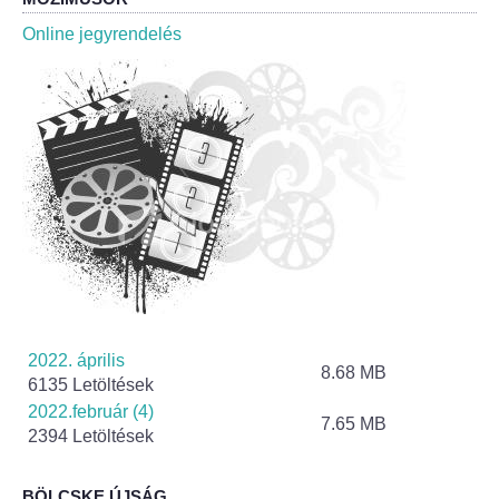
Roma Nemzetiségi Önkormányzat ülések
Online jegyrendelés
Rendeletek
Polgármesteri normatív határozatok
Önkormányzati támogatások
Szabályzatok
Pályázatok
Közbeszerzések
2022. április
8.68 MB
6135 Letöltések
Szerződések
2022.február (4)
7.65 MB
2394 Letöltések
Közadat
BÖLCSKE ÚJSÁG