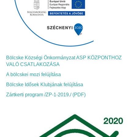
Bölcskei Néptánc Egyesület
Bölcskei Polgárőrség
Bölcskei Klímakör
Bölcske Községi Önkormányzat ASP KÖZPONTHOZ
HIVATAL
VALÓ CSATLAKOZÁSA
A bölcskei mozi felújítása
Szervezeti felépítés
Bölcske Idősek Klubjának felújítása
Dokumentumok
Zártkerti program /ZP-1-2019./ (PDF)
Nyomtatványok
Szabályzatok