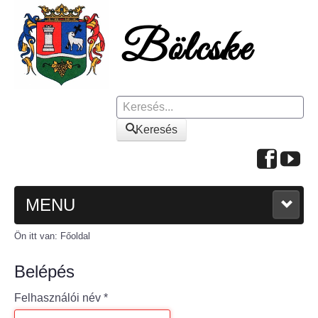
Keresés
Keresés
MENU
Ön itt van:
Főoldal
FŐOLDAL
Belépés
A KÖZSÉGRŐL
Felhasználói név
*
Polgármesteri köszöntő