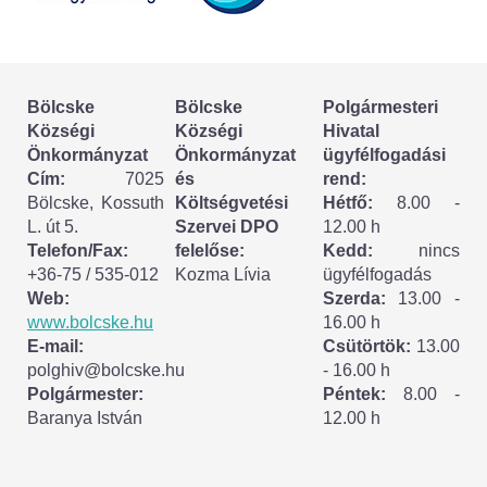
Körzeti megbízott
HIRDETMÉNYEK
Bölcske
Bölcske
Polgármesteri
ESEMÉNYEK
Községi
Községi
Hivatal
Önkormányzat
Önkormányzat
ügyfélfogadási
TESTVÉRTELEPÜLÉSÜNK:
Cím:
7025
és
rend:
Bölcske, Kossuth
Költségvetési
Hétfő:
8.00 -
CSÍKSZÉPVÍZ
L. út 5.
Szervei DPO
12.00 h
Telefon/Fax:
felelőse:
Kedd:
nincs
VÁLASZTÁSI INFORMÁCIÓK
+36-75 / 535-012
Kozma Lívia
ügyfélfogadás
Web:
Szerda:
13.00 -
Választási szervek
www.bolcske.hu
16.00 h
E-mail:
Csütörtök:
13.00
Választási ügyintézés
polghiv@bolcske.hu
- 16.00 h
Polgármester:
Péntek:
8.00 -
Baranya István
12.00 h
2024. évi általános választások
Választópolgároknak