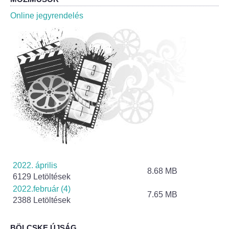
Roma Nemzetiségi Önkormányzat ülések
Online jegyrendelés
Rendeletek
Polgármesteri normatív határozatok
Önkormányzati támogatások
Szabályzatok
Pályázatok
Közbeszerzések
2022. április
8.68 MB
6129 Letöltések
Szerződések
2022.február (4)
7.65 MB
2388 Letöltések
Közadat
BÖLCSKE ÚJSÁG