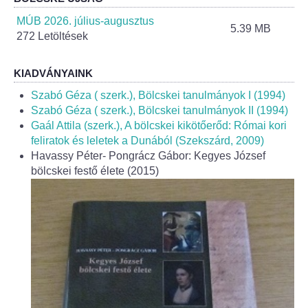
Helyi Esélyegyenlőség Program
MÚB 2026. július-augusztus
5.39 MB
272 Letöltések
Alapítványok
Helyi Építési Szabályzat
KIADVÁNYAINK
Szabó Géza ( szerk.), Bölcskei tanulmányok I (1994)
INTÉZMÉNYEK
Szabó Géza ( szerk.), Bölcskei tanulmányok II (1994)
Gaál Attila (szerk.), A bölcskei kikötőerőd: Római kori
feliratok és leletek a Dunából (Szekszárd, 2009)
Bölcskei Mesevár Óvoda és Bölcsőde
Havassy Péter- Pongrácz Gábor: Kegyes József
bölcskei festő élete (2015)
Óvodakert
Egészségügy
Háziorvos
Gyermekorvos