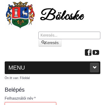
Keresés
Keresés
MENU
Ön itt van:
Főoldal
FŐOLDAL
Belépés
A KÖZSÉGRŐL
Felhasználói név
*
Polgármesteri köszöntő