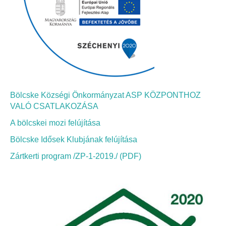
Bölcskei Néptánc Egyesület
Bölcskei Polgárőrség
Bölcskei Klímakör
Bölcske Községi Önkormányzat ASP KÖZPONTHOZ
HIVATAL
VALÓ CSATLAKOZÁSA
A bölcskei mozi felújítása
Szervezeti felépítés
Bölcske Idősek Klubjának felújítása
Dokumentumok
Zártkerti program /ZP-1-2019./ (PDF)
Nyomtatványok
Szabályzatok