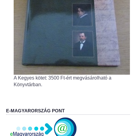
Fogorvos
Védőnői szolgálat
Központi orvosi ügyelet
Alapszolgáltatási Központ
Kultúra
A Kegyes kötet: 3500 Ft-ért megvásárolható a
IKSZT - Integrált Közösségi és Szolgáltató Tér
Könyvtárban.
Rendezvényház
Könyvtár
E-MAGYARORSZÁG PONT
Rákóczi Mozi