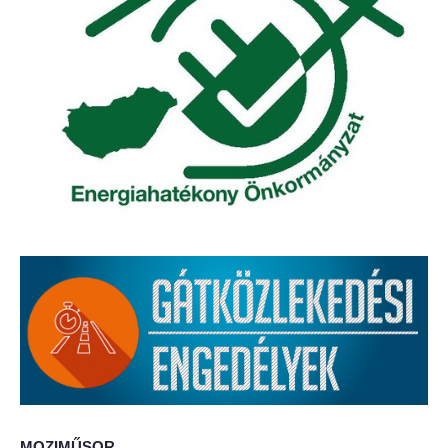
Elérhetőség
ÖNKORMÁNYZAT
Képviselő-testület
Képviselő-testületi ülések
Bizottságok
Bizottsági ülések
A helyi választási bizottság
A helyi választási bizottság határozatai
Roma Nemzetiségi Önkormányzat
MOZIMŰSOR