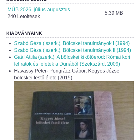
Helyi Esélyegyenlőség Program
MÚB 2026. július-augusztus
5.39 MB
240 Letöltések
Alapítványok
Helyi Építési Szabályzat
KIADVÁNYAINK
Szabó Géza ( szerk.), Bölcskei tanulmányok I (1994)
INTÉZMÉNYEK
Szabó Géza ( szerk.), Bölcskei tanulmányok II (1994)
Gaál Attila (szerk.), A bölcskei kikötőerőd: Római kori
feliratok és leletek a Dunából (Szekszárd, 2009)
Bölcskei Mesevár Óvoda és Bölcsőde
Havassy Péter- Pongrácz Gábor: Kegyes József
bölcskei festő élete (2015)
Óvodakert
Egészségügy
Háziorvos
Gyermekorvos