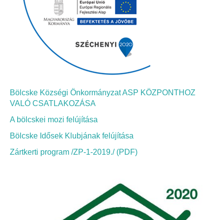
Bölcskei Néptánc Egyesület
Bölcskei Polgárőrség
Bölcskei Klímakör
Bölcske Községi Önkormányzat ASP KÖZPONTHOZ
HIVATAL
VALÓ CSATLAKOZÁSA
A bölcskei mozi felújítása
Szervezeti felépítés
Bölcske Idősek Klubjának felújítása
Dokumentumok
Zártkerti program /ZP-1-2019./ (PDF)
Nyomtatványok
Szabályzatok