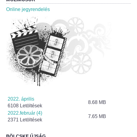
Roma Nemzetiségi Önkormányzat ülések
Online jegyrendelés
Rendeletek
Polgármesteri normatív határozatok
Önkormányzati támogatások
Szabályzatok
Pályázatok
Közbeszerzések
2022. április
8.68 MB
6108 Letöltések
Szerződések
2022.február (4)
7.65 MB
2371 Letöltések
Közadat
BÖLCSKE ÚJSÁG