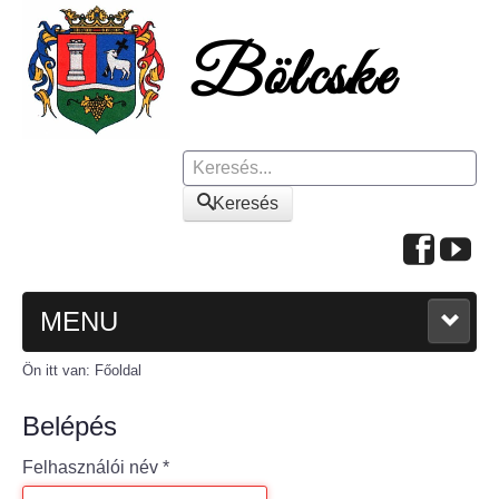
Keresés
Keresés
MENU
Ön itt van:
Főoldal
FŐOLDAL
Belépés
A KÖZSÉGRŐL
Felhasználói név
*
Polgármesteri köszöntő