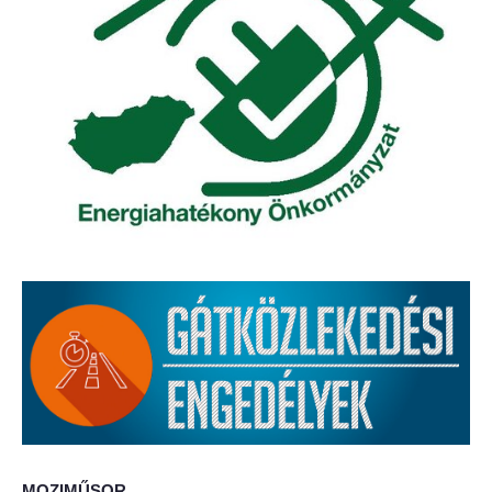
Elérhetőség
ÖNKORMÁNYZAT
Képviselő-testület
Képviselő-testületi ülések
Bizottságok
Bizottsági ülések
A helyi választási bizottság
A helyi választási bizottság határozatai
Roma Nemzetiségi Önkormányzat
MOZIMŰSOR