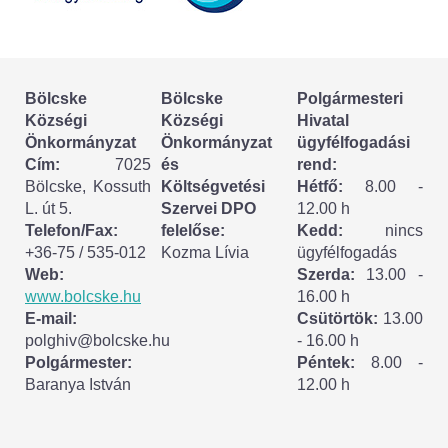
Körzeti megbízott
HIRDETMÉNYEK
Bölcske
Bölcske
Polgármesteri
ESEMÉNYEK
Községi
Községi
Hivatal
Önkormányzat
Önkormányzat
ügyfélfogadási
TESTVÉRTELEPÜLÉSÜNK:
Cím:
7025
és
rend:
Bölcske, Kossuth
Költségvetési
Hétfő:
8.00 -
CSÍKSZÉPVÍZ
L. út 5.
Szervei DPO
12.00 h
Telefon/Fax:
felelőse:
Kedd:
nincs
VÁLASZTÁSI INFORMÁCIÓK
+36-75 / 535-012
Kozma Lívia
ügyfélfogadás
Web:
Szerda:
13.00 -
Választási szervek
www.bolcske.hu
16.00 h
E-mail:
Csütörtök:
13.00
Választási ügyintézés
polghiv@bolcske.hu
- 16.00 h
Polgármester:
Péntek:
8.00 -
Baranya István
12.00 h
2024. évi általános választások
Választópolgároknak