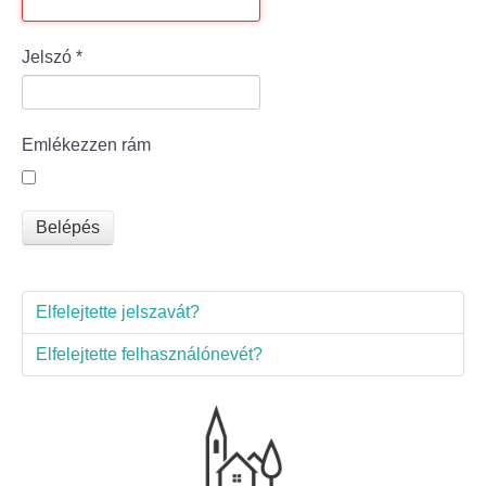
Bölcske település
Jelszó
*
Bölcske történelme
Emlékezzen rám
Mi újság Bölcskén?
Értéktár bizottság
Belépés
Turizmus
Elfelejtette jelszavát?
Látnivalók
Elfelejtette felhasználónevét?
Szállások
Egyházak, civilek
Református Egyház