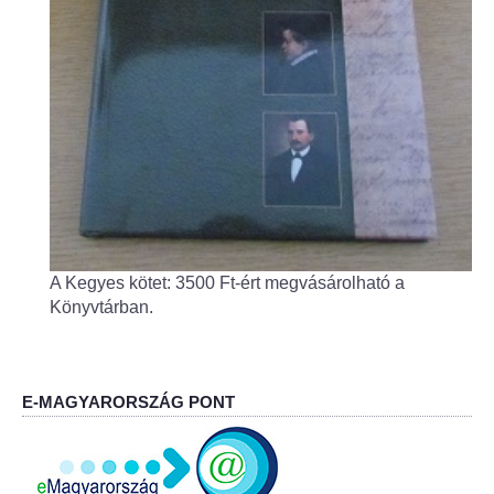
Fogorvos
Védőnői szolgálat
Központi orvosi ügyelet
Alapszolgáltatási Központ
Kultúra
A Kegyes kötet: 3500 Ft-ért megvásárolható a
IKSZT - Integrált Közösségi és Szolgáltató Tér
Könyvtárban.
Rendezvényház
Könyvtár
E-MAGYARORSZÁG PONT
Rákóczi Mozi