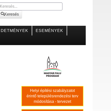
Keresés
Keresés
RDETMÉNYEK
ESEMÉNYEK
Helyi építési szabályzatot
érintő településrendezési terv
módosítása - tervezet