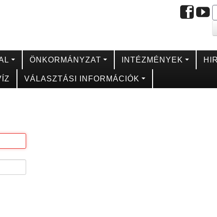
AL
ÖNKORMÁNYZAT
INTÉZMÉNYEK
HI
ÍZ
VÁLASZTÁSI INFORMÁCIÓK