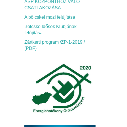
ASP KÖZPONTHOZ VALÓ
CSATLAKOZÁSA
A bölcskei mozi felújítása
Bölcske Idősek Klubjának
felújítása
Zártkerti program /ZP-1-2019./
(PDF)