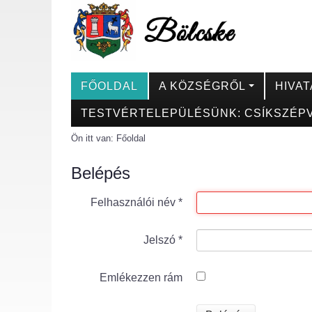
FŐOLDAL
A KÖZSÉGRŐL
HIVAT
TESTVÉRTELEPÜLÉSÜNK: CSÍKSZÉPV
Ön itt van:
Főoldal
Belépés
Felhasználói név
*
Jelszó
*
Emlékezzen rám