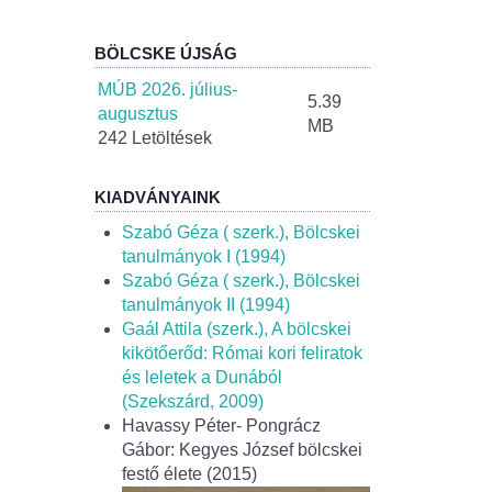
BÖLCSKE ÚJSÁG
MÚB 2026. július-
5.39
augusztus
MB
242 Letöltések
KIADVÁNYAINK
Szabó Géza ( szerk.), Bölcskei
tanulmányok I (1994)
Szabó Géza ( szerk.), Bölcskei
tanulmányok II (1994)
Gaál Attila (szerk.), A bölcskei
kikötőerőd: Római kori feliratok
és leletek a Dunából
(Szekszárd, 2009)
Havassy Péter- Pongrácz
Gábor: Kegyes József bölcskei
festő élete (2015)