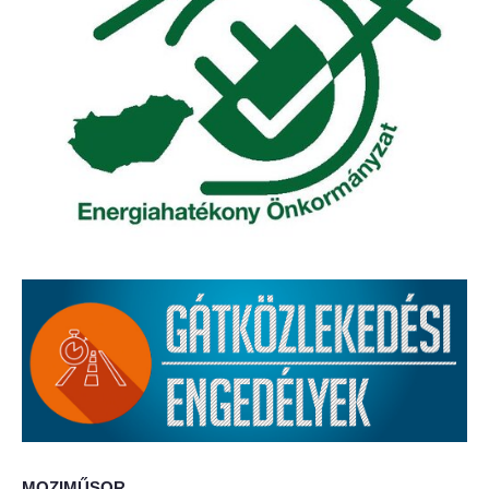
Elérhetőség
ÖNKORMÁNYZAT
Képviselő-testület
Képviselő-testületi ülések
Bizottságok
Bizottsági ülések
A helyi választási bizottság
A helyi választási bizottság határozatai
Roma Nemzetiségi Önkormányzat
MOZIMŰSOR