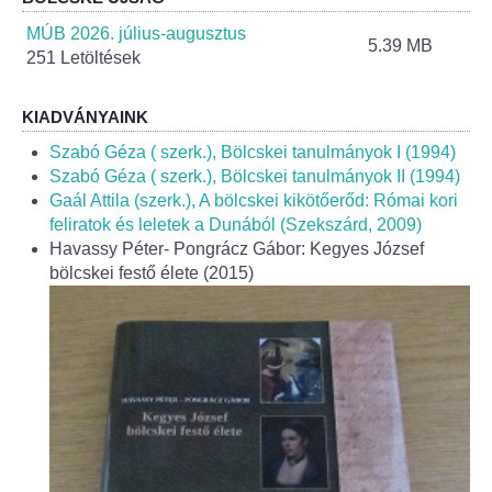
Helyi Esélyegyenlőség Program
MÚB 2026. július-augusztus
5.39 MB
251 Letöltések
Alapítványok
Helyi Építési Szabályzat
KIADVÁNYAINK
Szabó Géza ( szerk.), Bölcskei tanulmányok I (1994)
INTÉZMÉNYEK
Szabó Géza ( szerk.), Bölcskei tanulmányok II (1994)
Gaál Attila (szerk.), A bölcskei kikötőerőd: Római kori
feliratok és leletek a Dunából (Szekszárd, 2009)
Bölcskei Mesevár Óvoda és Bölcsőde
Havassy Péter- Pongrácz Gábor: Kegyes József
bölcskei festő élete (2015)
Óvodakert
Egészségügy
Háziorvos
Gyermekorvos