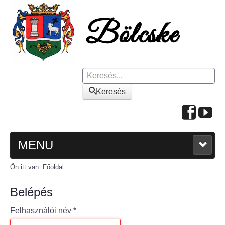
Keresés
Keresés
MENU
Ön itt van:
Főoldal
FŐOLDAL
Belépés
A KÖZSÉGRŐL
Felhasználói név
*
Polgármesteri köszöntő