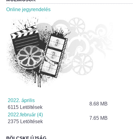
Roma Nemzetiségi Önkormányzat ülések
Online jegyrendelés
Rendeletek
Polgármesteri normatív határozatok
Önkormányzati támogatások
Szabályzatok
Pályázatok
Közbeszerzések
2022. április
8.68 MB
6115 Letöltések
Szerződések
2022.február (4)
7.65 MB
2375 Letöltések
Közadat
BÖLCSKE ÚJSÁG