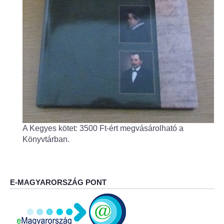
Fogorvos
Védőnői szolgálat
Központi orvosi ügyelet
Alapszolgáltatási Központ
Kultúra
A Kegyes kötet: 3500 Ft-ért megvásárolható a
IKSZT - Integrált Közösségi és Szolgáltató Tér
Könyvtárban.
Rendezvényház
Könyvtár
E-MAGYARORSZÁG PONT
Rákóczi Mozi