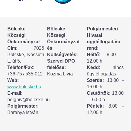
Körzeti megbízott
HIRDETMÉNYEK
Bölcske
Bölcske
Polgármesteri
ESEMÉNYEK
Községi
Községi
Hivatal
Önkormányzat
Önkormányzat
ügyfélfogadási
TESTVÉRTELEPÜLÉSÜNK:
Cím:
7025
és
rend:
Bölcske, Kossuth
Költségvetési
Hétfő:
8.00 -
CSÍKSZÉPVÍZ
L. út 5.
Szervei DPO
12.00 h
Telefon/Fax:
felelőse:
Kedd:
nincs
VÁLASZTÁSI INFORMÁCIÓK
+36-75 / 535-012
Kozma Lívia
ügyfélfogadás
Web:
Szerda:
13.00 -
Választási szervek
www.bolcske.hu
16.00 h
E-mail:
Csütörtök:
13.00
Választási ügyintézés
polghiv@bolcske.hu
- 16.00 h
Polgármester:
Péntek:
8.00 -
Baranya István
12.00 h
2024. évi általános választások
Választópolgároknak