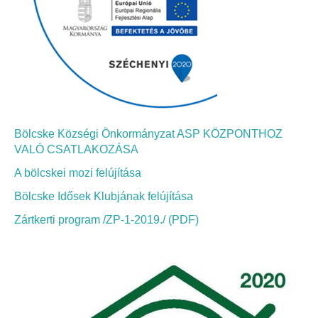
Bölcskei Néptánc Egyesület
Bölcskei Polgárőrség
Bölcskei Klímakör
Bölcske Községi Önkormányzat ASP KÖZPONTHOZ
HIVATAL
VALÓ CSATLAKOZÁSA
A bölcskei mozi felújítása
Szervezeti felépítés
Bölcske Idősek Klubjának felújítása
Dokumentumok
Zártkerti program /ZP-1-2019./ (PDF)
Nyomtatványok
Szabályzatok