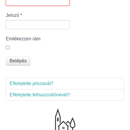
Bölcske település
Jelszó
*
Bölcske történelme
Emlékezzen rám
Mi újság Bölcskén?
Értéktár bizottság
Belépés
Turizmus
Elfelejtette jelszavát?
Látnivalók
Elfelejtette felhasználónevét?
Szállások
Egyházak, civilek
Református Egyház