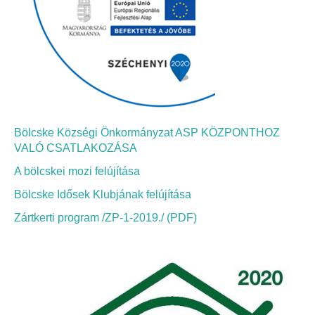
Bölcskei Néptánc Egyesület
Bölcskei Polgárőrség
Bölcskei Klímakör
Bölcske Községi Önkormányzat ASP KÖZPONTHOZ
HIVATAL
VALÓ CSATLAKOZÁSA
A bölcskei mozi felújítása
Szervezeti felépítés
Bölcske Idősek Klubjának felújítása
Dokumentumok
Zártkerti program /ZP-1-2019./ (PDF)
Nyomtatványok
Szabályzatok