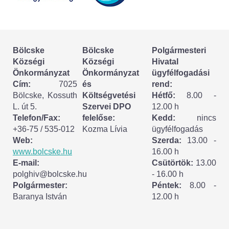
Körzeti megbízott
HIRDETMÉNYEK
Bölcske
Bölcske
Polgármesteri
ESEMÉNYEK
Községi
Községi
Hivatal
Önkormányzat
Önkormányzat
ügyfélfogadási
TESTVÉRTELEPÜLÉSÜNK:
Cím:
7025
és
rend:
Bölcske, Kossuth
Költségvetési
Hétfő:
8.00 -
CSÍKSZÉPVÍZ
L. út 5.
Szervei DPO
12.00 h
Telefon/Fax:
felelőse:
Kedd:
nincs
VÁLASZTÁSI INFORMÁCIÓK
+36-75 / 535-012
Kozma Lívia
ügyfélfogadás
Web:
Szerda:
13.00 -
Választási szervek
www.bolcske.hu
16.00 h
E-mail:
Csütörtök:
13.00
Választási ügyintézés
polghiv@bolcske.hu
- 16.00 h
Polgármester:
Péntek:
8.00 -
Baranya István
12.00 h
2024. évi általános választások
Választópolgároknak