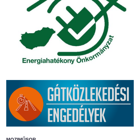
Elérhetőség
ÖNKORMÁNYZAT
Képviselő-testület
Képviselő-testületi ülések
Bizottságok
Bizottsági ülések
A helyi választási bizottság
A helyi választási bizottság határozatai
Roma Nemzetiségi Önkormányzat
MOZIMŰSOR