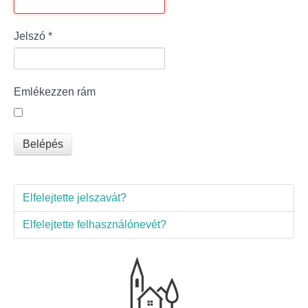
Bölcske település
Jelszó
*
Bölcske történelme
Emlékezzen rám
Mi újság Bölcskén?
Értéktár bizottság
Belépés
Turizmus
Elfelejtette jelszavát?
Látnivalók
Elfelejtette felhasználónevét?
Szállások
Egyházak, civilek
Református Egyház