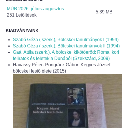
Helyi Esélyegyenlőség Program
MÚB 2026. július-augusztus
5.39 MB
251 Letöltések
Alapítványok
Helyi Építési Szabályzat
KIADVÁNYAINK
Szabó Géza ( szerk.), Bölcskei tanulmányok I (1994)
INTÉZMÉNYEK
Szabó Géza ( szerk.), Bölcskei tanulmányok II (1994)
Gaál Attila (szerk.), A bölcskei kikötőerőd: Római kori
feliratok és leletek a Dunából (Szekszárd, 2009)
Bölcskei Mesevár Óvoda és Bölcsőde
Havassy Péter- Pongrácz Gábor: Kegyes József
bölcskei festő élete (2015)
Óvodakert
Egészségügy
Háziorvos
Gyermekorvos