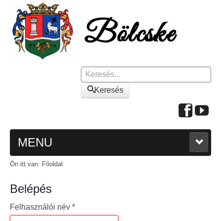
Keresés
Keresés
MENU
Ön itt van:
Főoldal
FŐOLDAL
Belépés
A KÖZSÉGRŐL
Felhasználói név
*
Polgármesteri köszöntő