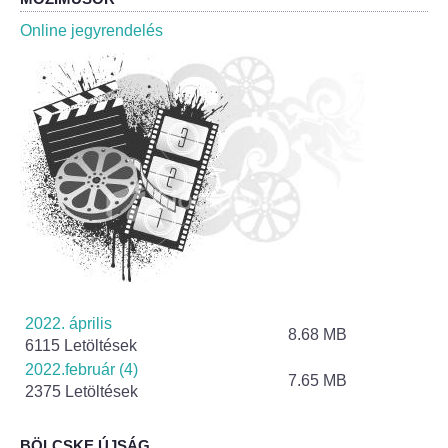
Roma Nemzetiségi Önkormányzat ülések
Online jegyrendelés
Rendeletek
Polgármesteri normatív határozatok
Önkormányzati támogatások
Szabályzatok
Pályázatok
Közbeszerzések
2022. április
8.68 MB
6115 Letöltések
Szerződések
2022.február (4)
7.65 MB
2375 Letöltések
Közadat
BÖLCSKE ÚJSÁG