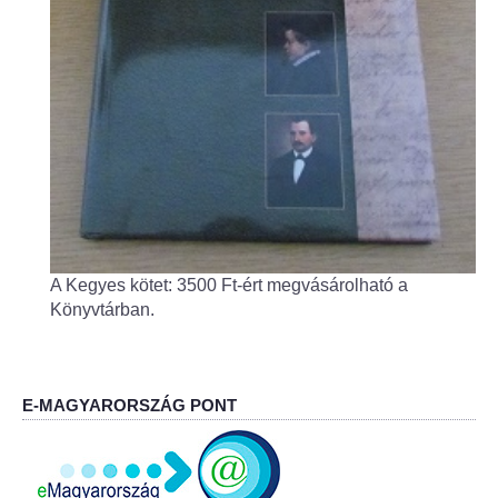
Fogorvos
Védőnői szolgálat
Központi orvosi ügyelet
Alapszolgáltatási Központ
Kultúra
A Kegyes kötet: 3500 Ft-ért megvásárolható a
IKSZT - Integrált Közösségi és Szolgáltató Tér
Könyvtárban.
Rendezvényház
Könyvtár
E-MAGYARORSZÁG PONT
Rákóczi Mozi