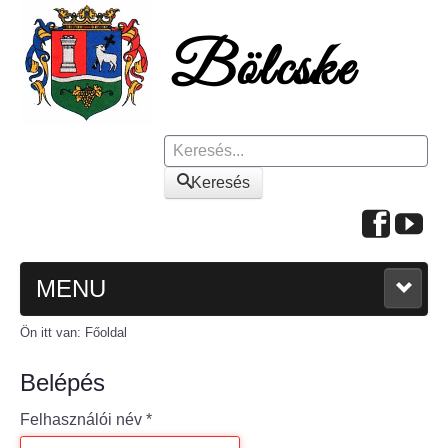
Keresés
Keresés
MENU
Ön itt van:
Főoldal
FŐOLDAL
Belépés
A KÖZSÉGRŐL
Felhasználói név
*
Polgármesteri köszöntő