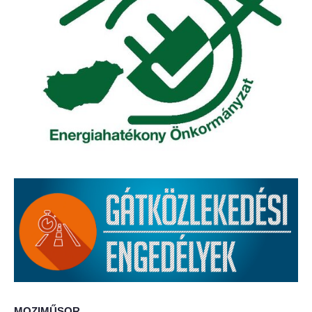
Elérhetőség
ÖNKORMÁNYZAT
Képviselő-testület
Képviselő-testületi ülések
Bizottságok
Bizottsági ülések
A helyi választási bizottság
A helyi választási bizottság határozatai
Roma Nemzetiségi Önkormányzat
MOZIMŰSOR