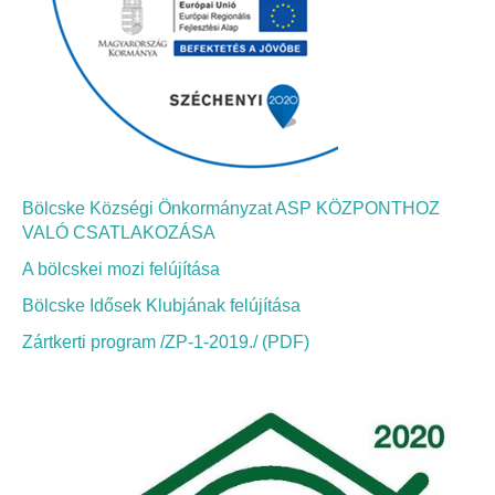
Bölcskei Néptánc Egyesület
Bölcskei Polgárőrség
Bölcskei Klímakör
Bölcske Községi Önkormányzat ASP KÖZPONTHOZ
HIVATAL
VALÓ CSATLAKOZÁSA
A bölcskei mozi felújítása
Szervezeti felépítés
Bölcske Idősek Klubjának felújítása
Dokumentumok
Zártkerti program /ZP-1-2019./ (PDF)
Nyomtatványok
Szabályzatok