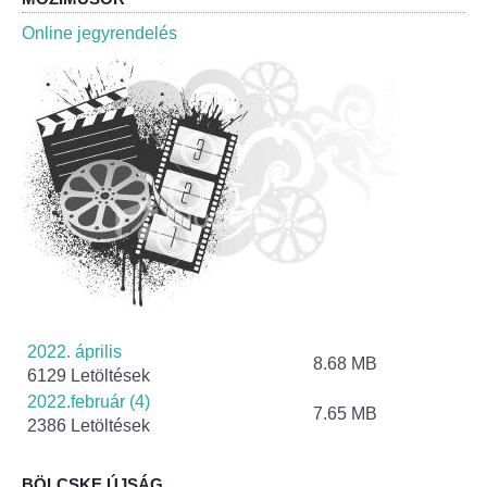
Roma Nemzetiségi Önkormányzat ülések
Online jegyrendelés
Rendeletek
Polgármesteri normatív határozatok
Önkormányzati támogatások
Szabályzatok
Pályázatok
Közbeszerzések
2022. április
8.68 MB
6129 Letöltések
Szerződések
2022.február (4)
7.65 MB
2386 Letöltések
Közadat
BÖLCSKE ÚJSÁG