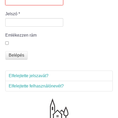
Bölcske település
Jelszó
*
Bölcske történelme
Emlékezzen rám
Mi újság Bölcskén?
Értéktár bizottság
Belépés
Turizmus
Elfelejtette jelszavát?
Látnivalók
Elfelejtette felhasználónevét?
Szállások
Egyházak, civilek
Református Egyház