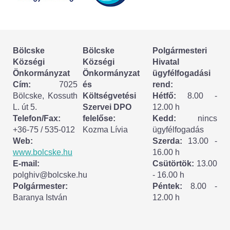
Körzeti megbízott
HIRDETMÉNYEK
Bölcske
Bölcske
Polgármesteri
ESEMÉNYEK
Községi
Községi
Hivatal
Önkormányzat
Önkormányzat
ügyfélfogadási
TESTVÉRTELEPÜLÉSÜNK:
Cím:
7025
és
rend:
Bölcske, Kossuth
Költségvetési
Hétfő:
8.00 -
CSÍKSZÉPVÍZ
L. út 5.
Szervei DPO
12.00 h
Telefon/Fax:
felelőse:
Kedd:
nincs
VÁLASZTÁSI INFORMÁCIÓK
+36-75 / 535-012
Kozma Lívia
ügyfélfogadás
Web:
Szerda:
13.00 -
Választási szervek
www.bolcske.hu
16.00 h
E-mail:
Csütörtök:
13.00
Választási ügyintézés
polghiv@bolcske.hu
- 16.00 h
Polgármester:
Péntek:
8.00 -
Baranya István
12.00 h
2024. évi általános választások
Választópolgároknak