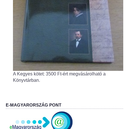
Fogorvos
Védőnői szolgálat
Központi orvosi ügyelet
Alapszolgáltatási Központ
Kultúra
A Kegyes kötet: 3500 Ft-ért megvásárolható a
IKSZT - Integrált Közösségi és Szolgáltató Tér
Könyvtárban.
Rendezvényház
Könyvtár
E-MAGYARORSZÁG PONT
Rákóczi Mozi