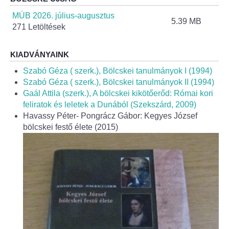
Helyi Esélyegyenlőség Program
MÚB 2026. július-augusztus
5.39 MB
271 Letöltések
Alapítványok
Helyi Építési Szabályzat
KIADVÁNYAINK
Szabó Géza ( szerk.), Bölcskei tanulmányok I (1994)
INTÉZMÉNYEK
Szabó Géza ( szerk.), Bölcskei tanulmányok II (1994)
Gaál Attila (szerk.), A bölcskei kikötőerőd: Római kori
feliratok és leletek a Dunából (Szekszárd, 2009)
Bölcskei Mesevár Óvoda és Bölcsőde
Havassy Péter- Pongrácz Gábor: Kegyes József
bölcskei festő élete (2015)
Óvodakert
Egészségügy
Háziorvos
Gyermekorvos