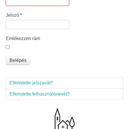
Bölcske település
Jelszó
*
Bölcske történelme
Emlékezzen rám
Mi újság Bölcskén?
Értéktár bizottság
Belépés
Turizmus
Elfelejtette jelszavát?
Látnivalók
Elfelejtette felhasználónevét?
Szállások
Egyházak, civilek
Református Egyház