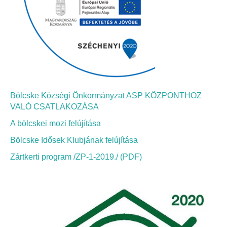
Bölcskei Néptánc Egyesület
Bölcskei Polgárőrség
Bölcskei Klímakör
Bölcske Községi Önkormányzat ASP KÖZPONTHOZ
HIVATAL
VALÓ CSATLAKOZÁSA
A bölcskei mozi felújítása
Szervezeti felépítés
Bölcske Idősek Klubjának felújítása
Dokumentumok
Zártkerti program /ZP-1-2019./ (PDF)
Nyomtatványok
Szabályzatok