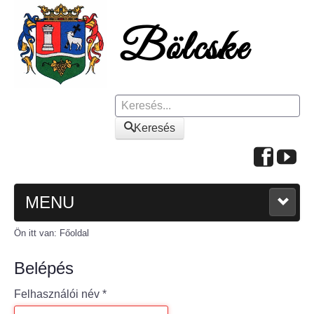
Keresés
Keresés
MENU
Ön itt van:
Főoldal
FŐOLDAL
Belépés
A KÖZSÉGRŐL
Felhasználói név
*
Polgármesteri köszöntő