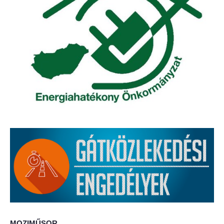
Elérhetőség
ÖNKORMÁNYZAT
Képviselő-testület
Képviselő-testületi ülések
Bizottságok
Bizottsági ülések
A helyi választási bizottság
A helyi választási bizottság határozatai
Roma Nemzetiségi Önkormányzat
MOZIMŰSOR