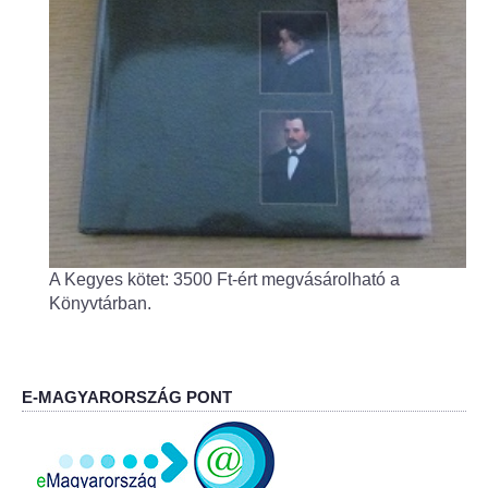
Fogorvos
Védőnői szolgálat
Központi orvosi ügyelet
Alapszolgáltatási Központ
Kultúra
A Kegyes kötet: 3500 Ft-ért megvásárolható a
IKSZT - Integrált Közösségi és Szolgáltató Tér
Könyvtárban.
Rendezvényház
Könyvtár
E-MAGYARORSZÁG PONT
Rákóczi Mozi