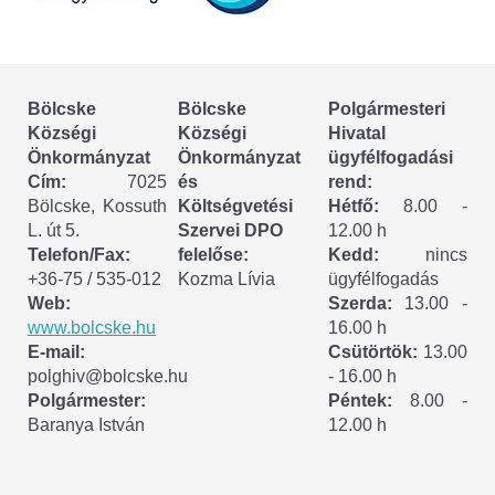
Körzeti megbízott
HIRDETMÉNYEK
Bölcske
Bölcske
Polgármesteri
ESEMÉNYEK
Községi
Községi
Hivatal
Önkormányzat
Önkormányzat
ügyfélfogadási
TESTVÉRTELEPÜLÉSÜNK:
Cím:
7025
és
rend:
Bölcske, Kossuth
Költségvetési
Hétfő:
8.00 -
CSÍKSZÉPVÍZ
L. út 5.
Szervei DPO
12.00 h
Telefon/Fax:
felelőse:
Kedd:
nincs
VÁLASZTÁSI INFORMÁCIÓK
+36-75 / 535-012
Kozma Lívia
ügyfélfogadás
Web:
Szerda:
13.00 -
Választási szervek
www.bolcske.hu
16.00 h
E-mail:
Csütörtök:
13.00
Választási ügyintézés
polghiv@bolcske.hu
- 16.00 h
Polgármester:
Péntek:
8.00 -
Baranya István
12.00 h
2024. évi általános választások
Választópolgároknak