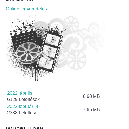
Roma Nemzetiségi Önkormányzat ülések
Online jegyrendelés
Rendeletek
Polgármesteri normatív határozatok
Önkormányzati támogatások
Szabályzatok
Pályázatok
Közbeszerzések
2022. április
8.68 MB
6129 Letöltések
Szerződések
2022.február (4)
7.65 MB
2388 Letöltések
Közadat
BÖLCSKE ÚJSÁG