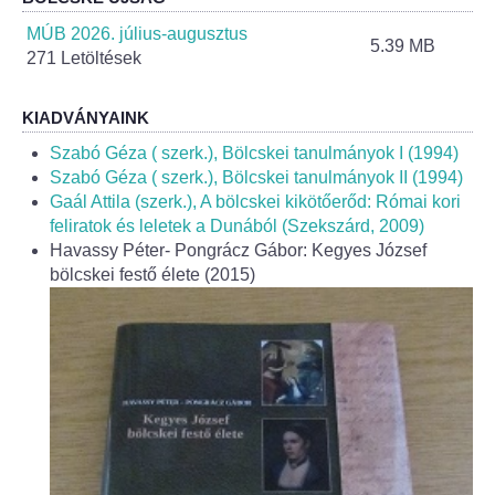
Helyi Esélyegyenlőség Program
MÚB 2026. július-augusztus
5.39 MB
271 Letöltések
Alapítványok
Helyi Építési Szabályzat
KIADVÁNYAINK
Szabó Géza ( szerk.), Bölcskei tanulmányok I (1994)
INTÉZMÉNYEK
Szabó Géza ( szerk.), Bölcskei tanulmányok II (1994)
Gaál Attila (szerk.), A bölcskei kikötőerőd: Római kori
feliratok és leletek a Dunából (Szekszárd, 2009)
Bölcskei Mesevár Óvoda és Bölcsőde
Havassy Péter- Pongrácz Gábor: Kegyes József
bölcskei festő élete (2015)
Óvodakert
Egészségügy
Háziorvos
Gyermekorvos