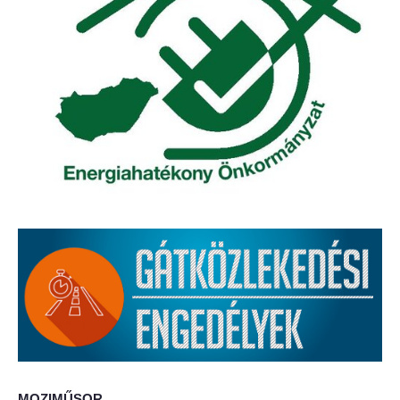
Elérhetőség
ÖNKORMÁNYZAT
Képviselő-testület
Képviselő-testületi ülések
Bizottságok
Bizottsági ülések
A helyi választási bizottság
A helyi választási bizottság határozatai
Roma Nemzetiségi Önkormányzat
MOZIMŰSOR