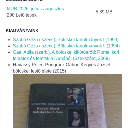
Helyi Esélyegyenlőség Program
MÚB 2026. július-augusztus
5.39 MB
290 Letöltések
Alapítványok
Helyi Építési Szabályzat
KIADVÁNYAINK
Szabó Géza ( szerk.), Bölcskei tanulmányok I (1994)
INTÉZMÉNYEK
Szabó Géza ( szerk.), Bölcskei tanulmányok II (1994)
Gaál Attila (szerk.), A bölcskei kikötőerőd: Római kori
feliratok és leletek a Dunából (Szekszárd, 2009)
Bölcskei Mesevár Óvoda és Bölcsőde
Havassy Péter- Pongrácz Gábor: Kegyes József
bölcskei festő élete (2015)
Óvodakert
Egészségügy
Háziorvos
Gyermekorvos