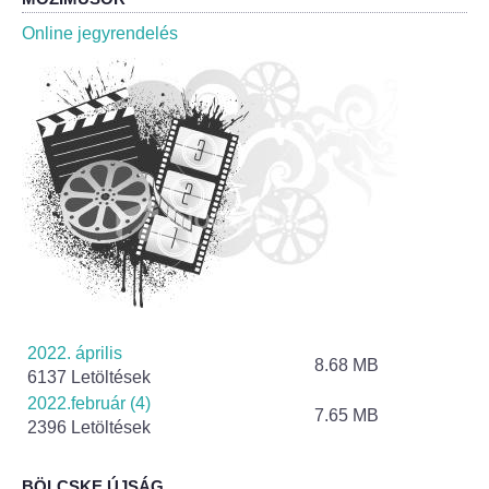
Roma Nemzetiségi Önkormányzat ülések
Online jegyrendelés
Rendeletek
Polgármesteri normatív határozatok
Önkormányzati támogatások
Szabályzatok
Pályázatok
Közbeszerzések
2022. április
8.68 MB
6137 Letöltések
Szerződések
2022.február (4)
7.65 MB
2396 Letöltések
Közadat
BÖLCSKE ÚJSÁG