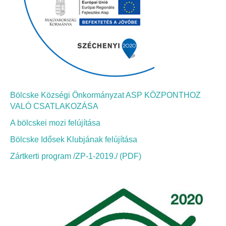
Bölcskei Néptánc Egyesület
Bölcskei Polgárőrség
Bölcskei Klímakör
Bölcske Községi Önkormányzat ASP KÖZPONTHOZ
HIVATAL
VALÓ CSATLAKOZÁSA
A bölcskei mozi felújítása
Szervezeti felépítés
Bölcske Idősek Klubjának felújítása
Dokumentumok
Zártkerti program /ZP-1-2019./ (PDF)
Nyomtatványok
Szabályzatok