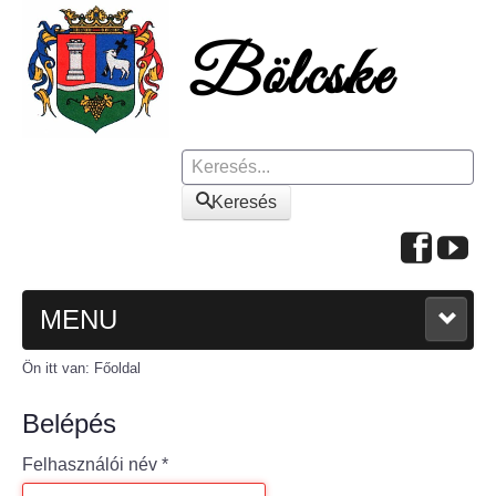
Keresés
Keresés
MENU
Ön itt van:
Főoldal
FŐOLDAL
Belépés
A KÖZSÉGRŐL
Felhasználói név
*
Polgármesteri köszöntő