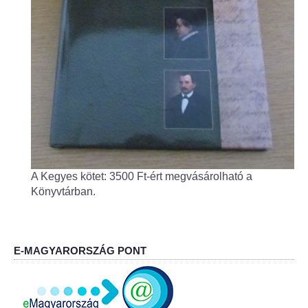
Fogorvos
Védőnői szolgálat
Központi orvosi ügyelet
Alapszolgáltatási Központ
Kultúra
A Kegyes kötet: 3500 Ft-ért megvásárolható a
IKSZT - Integrált Közösségi és Szolgáltató Tér
Könyvtárban.
Rendezvényház
Könyvtár
E-MAGYARORSZÁG PONT
Rákóczi Mozi