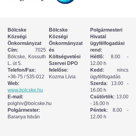
Körzeti megbízott
HIRDETMÉNYEK
Bölcske
Bölcske
Polgármesteri
ESEMÉNYEK
Községi
Községi
Hivatal
Önkormányzat
Önkormányzat
ügyfélfogadási
TESTVÉRTELEPÜLÉSÜNK:
Cím:
7025
és
rend:
Bölcske, Kossuth
Költségvetési
Hétfő:
8.00 -
CSÍKSZÉPVÍZ
L. út 5.
Szervei DPO
12.00 h
Telefon/Fax:
felelőse:
Kedd:
nincs
VÁLASZTÁSI INFORMÁCIÓK
+36-75 / 535-012
Kozma Lívia
ügyfélfogadás
Web:
Szerda:
13.00 -
Választási szervek
www.bolcske.hu
16.00 h
E-mail:
Csütörtök:
13.00
Választási ügyintézés
polghiv@bolcske.hu
- 16.00 h
Polgármester:
Péntek:
8.00 -
Baranya István
12.00 h
2024. évi általános választások
Választópolgároknak