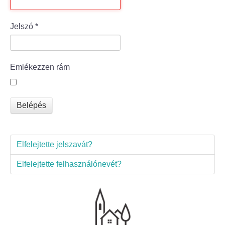
Bölcske település
Jelszó
*
Bölcske történelme
Emlékezzen rám
Mi újság Bölcskén?
Értéktár bizottság
Belépés
Turizmus
Elfelejtette jelszavát?
Látnivalók
Elfelejtette felhasználónevét?
Szállások
Egyházak, civilek
Református Egyház